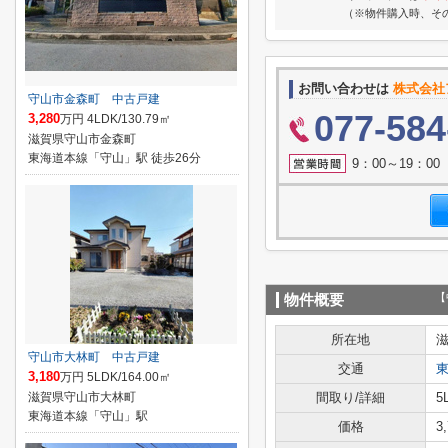
（※物件購入時、そ
お問い合わせは
株式会社
守山市金森町 中古戸建
077-584
3,280
万円 4LDK/130.79㎡
滋賀県守山市金森町
東海道本線「守山」駅 徒歩26分
9：00～19：0
【
物件概要
所在地
守山市大林町 中古戸建
交通
3,180
万円 5LDK/164.00㎡
滋賀県守山市大林町
間取り/詳細
5
東海道本線「守山」駅
価格
3