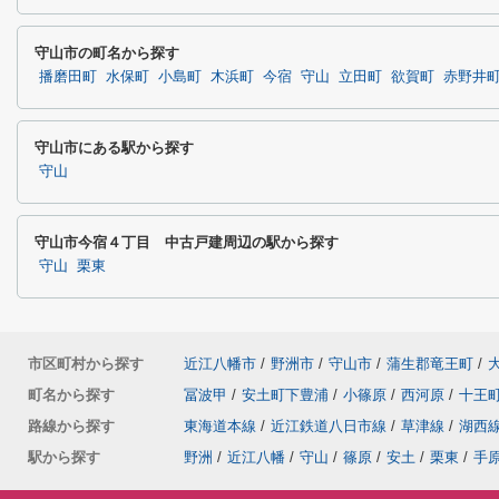
守山市の町名から探す
播磨田町
水保町
小島町
木浜町
今宿
守山
立田町
欲賀町
赤野井
守山市にある駅から探す
守山
守山市今宿４丁目 中古戸建周辺の駅から探す
守山
栗東
市区町村から探す
近江八幡市
/
野洲市
/
守山市
/
蒲生郡竜王町
/
町名から探す
冨波甲
/
安土町下豊浦
/
小篠原
/
西河原
/
十王
路線から探す
東海道本線
/
近江鉄道八日市線
/
草津線
/
湖西
駅から探す
野洲
/
近江八幡
/
守山
/
篠原
/
安土
/
栗東
/
手