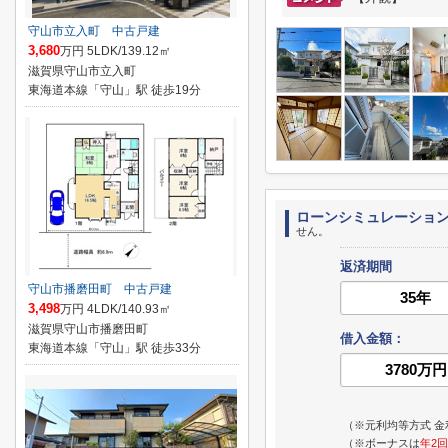
守山市立入町 中古戸建
3,680
万円 5LDK/139.12㎡
滋賀県守山市立入町
東海道本線「守山」駅 徒歩19分
ローンシミュレーショ
せん。
返済期間
守山市播磨田町 中古戸建
3,498
万円 4LDK/140.93㎡
滋賀県守山市播磨田町
借入金額：
東海道本線「守山」駅 徒歩33分
（※元利均等方式 金
（※ボーナスは
年2回