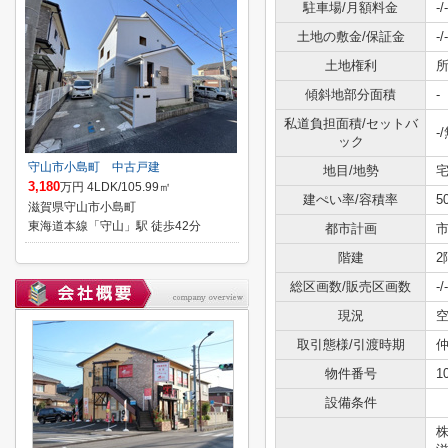
駐車場/月額料金
-/-
土地の敷金/保証金
-/-
土地権利
傾斜地部分面積
-
私道負担面積/セットバ
-
ック
守山市小島町 中古戸建
地目/地勢
宅
3,180
万円 4LDK/105.99㎡
建ぺい率/容積率
5
滋賀県守山市小島町
東海道本線「守山」駅 徒歩42分
都市計画
階建
2
総区画数/販売区画数
-/-
現況
取引態様/引渡時期
仲
物件番号
1
設備条件