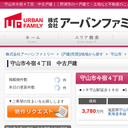
株式会社アーバンファミリー
>
(戸建(売買))地域から探す
>
守山市
>
守山市今宿４丁目 中古戸建
守山市今宿４丁目
掲載物件数
件
本日の更新件数
件
■ＪＲ守山駅徒歩１８分 ■
価格
▼ご希望の住まいをお探しします
滋賀県
守山
3,780
万円
東海道本線