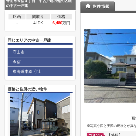
守山市今宿４丁目 中古戸建の他の区画
の中古一戸建
区画
間取り
価格
-
4LDK
6,480
万円
同じエリアの中古一戸建
守山市
今宿
東海道本線 守山
価格と住所の近い物件
画
※写真や図と実際の現状とが異
【外観】