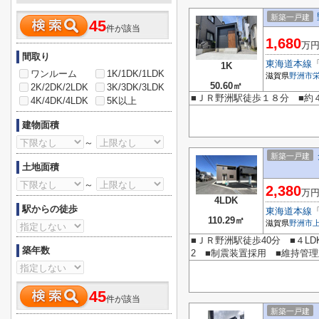
新築一戸建
45
件が該当
1,680
万
間取り
東海道本線
1K
ワンルーム
1K/1DK/1LDK
滋賀県
野洲市
50.60㎡
2K/2DK/2LDK
3K/3DK/3LDK
■ＪＲ野洲駅徒歩１８分 ■約
4K/4DK/4LDK
5K以上
建物面積
～
新築一戸建
土地面積
～
2,380
万
4LDK
駅からの徒歩
東海道本線
110.29㎡
滋賀県
野洲市
■ＪＲ野洲駅徒歩40分 ■４L
築年数
2 ■制震装置採用 ■維持管理
45
件が該当
新築一戸建