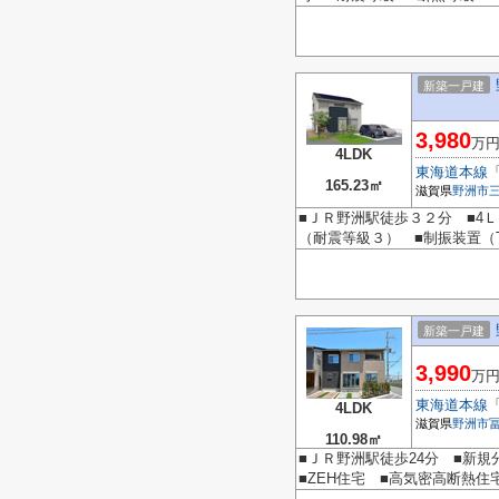
新築一戸建
3,980
万
4LDK
東海道本線
165.23㎡
滋賀県
野洲市
■ＪＲ野洲駅徒歩３２分 ■4
（耐震等級３） ■制振装置（T
新築一戸建
3,990
万
東海道本線
4LDK
滋賀県
野洲市
110.98㎡
■ＪＲ野洲駅徒歩24分 ■新
■ZEH住宅 ■高気密高断熱住