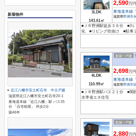
2,590
万
東海道本線
3LDK
新着物件
滋賀県
野洲市
143.61㎡
■ＪＲ野洲駅徒歩３６分 ■3
化 ■リビング吹抜け ■駐車
新築一戸建
2,698
万
4LDK
東海道本線
110.99㎡
滋賀県
野洲市
近江八幡市安土町石寺 中古戸建
■ＪＲ野洲駅バス２１分 ■閑
滋賀県近江八幡市安土町石寺20-1
水準省エネ住宅
東海道本線「近江八幡」駅 バス35
分 「石寺栢尾」 停歩2分
築46年
新築一戸建
2,880
万