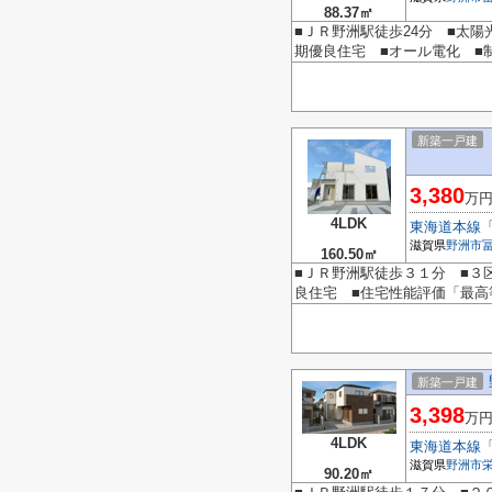
88.37㎡
■ＪＲ野洲駅徒歩24分 ■太
期優良住宅 ■オール電化 ■
新築一戸建
3,380
万
4LDK
東海道本線
滋賀県
野洲市
160.50㎡
■ＪＲ野洲駅徒歩３１分 ■３
良住宅 ■住宅性能評価「最高
新築一戸建
3,398
万
4LDK
東海道本線
滋賀県
野洲市
90.20㎡