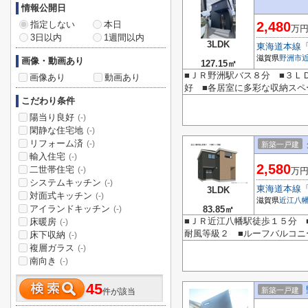
情報公開日
指定しない
本日
2,480
万
3日以内
1週間以内
3LDK
東海道本線
滋賀県
野洲市
画像・動画あり
127.15㎡
■ＪＲ野洲駅バス８分 ■３Ｌ
画像あり
動画あり
好 ■各居室に多彩な収納スペ
こだわり条件
陽当り良好
(-)
閑静な住宅地
(-)
リフォーム済
(-)
新築一戸建
輸入住宅
(-)
2,580
二世帯住宅
(-)
万
システムキッチン
(-)
東海道本線
3LDK
対面式キッチン
(-)
滋賀県
近江八
アイランドキッチン
83.85㎡
(-)
■ＪＲ近江八幡駅徒歩１５分 
床暖房
(-)
耐風等級２ ■ルーフバルコ
床下収納
(-)
複層ガラス
(-)
南向き
(-)
45
新築一戸建
件が該当