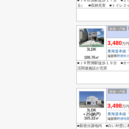
■ＪＲ野洲駅徒歩１７分 ■２
る） ■収納充実 ■トイレ２
新築一戸建
3,480
万
3LDK
東海道本線
滋賀県
野洲市
100.76㎡
■ＪＲ野洲駅徒歩１９分 ■オ
活関連施設が充実
新築一戸建
3,498
万
3LDK
東海道本線
＋2S(納戸)
165.22㎡
滋賀県
野洲市
■新規分譲地内 ■白い外壁に