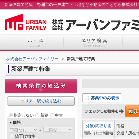
新築戸建て特集｜野洲市の一戸建て・土地など不動産のことなら株式会社
株式会社アーバンファミリー
>
新築戸建て特集
新築戸建て特集
募集中のみ表示
エリア・駅で絞り込む
指定しない
新築
中古
▼価格
外観
/
間取り図
価格
～
交通 / 所在
間取り/土地面積
値下げ物件