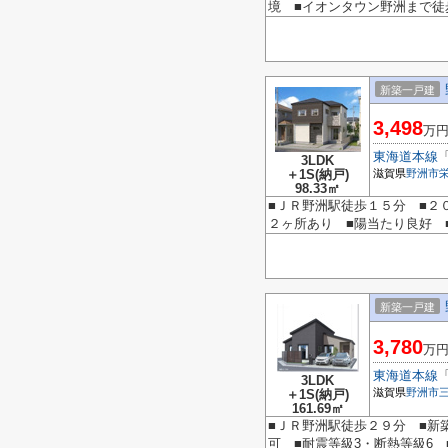
境 ■イオンタウン野洲まで徒
新築一戸建
3,498
万
東海道本線
3LDK
＋1S(納戸)
滋賀県
野洲市
98.33㎡
■ＪＲ野洲駅徒歩１５分 ■２
２ヶ所あり ■陽当たり良好 
新築一戸建
3,780
万
東海道本線
3LDK
滋賀県
野洲市
＋1S(納戸)
161.69㎡
■ＪＲ野洲駅徒歩２９分 ■新
可 ■耐震等級3・断熱等級6