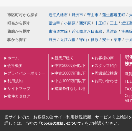
市区町村から探す
近江八幡市
/
野洲市
/
守山市
/
蒲生郡竜王町
/
町名から探す
冨波甲
/
小篠原
/
西河原
/
十王町
/
三上
/
近江
路線から探す
東海道本線
/
近江鉄道八日市線
/
草津線
/
湖西
駅から探す
野洲
/
近江八幡
/
守山
/
篠原
/
安土
/
栗東
/
手
野
ホーム
新築戸建て
お客様の声
株
会社概要
中古3000万円以下
スタッフ紹介
プライバシーポリシー
中古2000万円以下
周辺施設検索
滋賀
利用規約
中古1000万円以下
お問い合わせ
TEL
サイトマップ
建築条件なし土地
FAX
Co
物件カタログ
All 
当サイトでは、お客様の当サイト利用状況把握、サービス向上検討を目
詳しくは、当社の
をご確認ください。
「Cookieの取扱いについて」