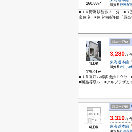
160.88㎡
滋賀県
野洲市
■ＪＲ野洲駅徒歩３１分 ■３
良住宅 ■住宅性能評価「最高
新築一戸建
3,280
万
東海道本線
4LDK
滋賀県
近江八
175.01㎡
■ＪＲ近江八幡駅徒歩１９分 
■断熱等級６ ■アルプラザまで
新築一戸建
3,310
万
東海道本線
4LDK
滋賀県
野洲市