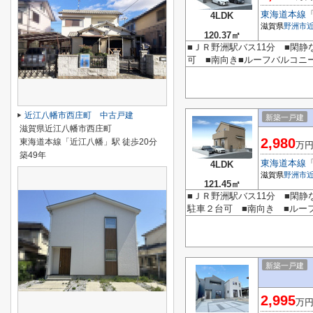
東海道本線
4LDK
滋賀県
野洲市
120.37㎡
■ＪＲ野洲駅バス11分 ■閑
可 ■南向き■ルーフバルコニー
近江八幡市西庄町 中古戸建
新築一戸建
滋賀県近江八幡市西庄町
2,980
東海道本線「近江八幡」駅 徒歩20分
万
築49年
東海道本線
4LDK
滋賀県
野洲市
121.45㎡
■ＪＲ野洲駅バス11分 ■閑
駐車２台可 ■南向き ■ルーフ
新築一戸建
2,995
万