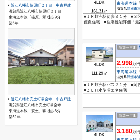
4LDK
東海道本線
近江八幡市篠原町２丁目 中古戸建
滋賀県
野洲市
161.31㎡
滋賀県近江八幡市篠原町２丁目
■ＪＲ野洲駅徒歩３１分 ■３
東海道本線「篠原」駅 徒歩9分
優良住宅 ■住宅性能評価「最
築5年
新築一戸建
2,998
万
4LDK
東海道本線
111.29㎡
滋賀県
野洲市
■ＪＲ野洲駅バス２１分 ■閑
■ＺＥＨ水準省エネ住宅
近江八幡市安土町常楽寺 中古戸建
滋賀県近江八幡市安土町常楽寺
東海道本線「安土」駅 徒歩6分
新築一戸建
築51年
3,180
万
4LDK
東海道本線