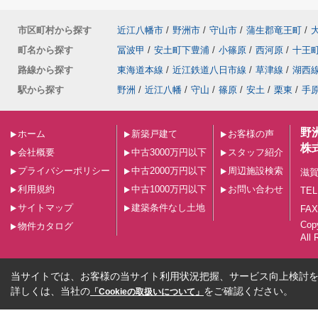
市区町村から探す
近江八幡市
/
野洲市
/
守山市
/
蒲生郡竜王町
/
町名から探す
冨波甲
/
安土町下豊浦
/
小篠原
/
西河原
/
十王
路線から探す
東海道本線
/
近江鉄道八日市線
/
草津線
/
湖西
駅から探す
野洲
/
近江八幡
/
守山
/
篠原
/
安土
/
栗東
/
手
野
ホーム
新築戸建て
お客様の声
株
会社概要
中古3000万円以下
スタッフ紹介
プライバシーポリシー
中古2000万円以下
周辺施設検索
滋賀
利用規約
中古1000万円以下
お問い合わせ
TEL
サイトマップ
建築条件なし土地
FAX
Co
物件カタログ
All 
当サイトでは、お客様の当サイト利用状況把握、サービス向上検討を目
詳しくは、当社の
をご確認ください。
「Cookieの取扱いについて」