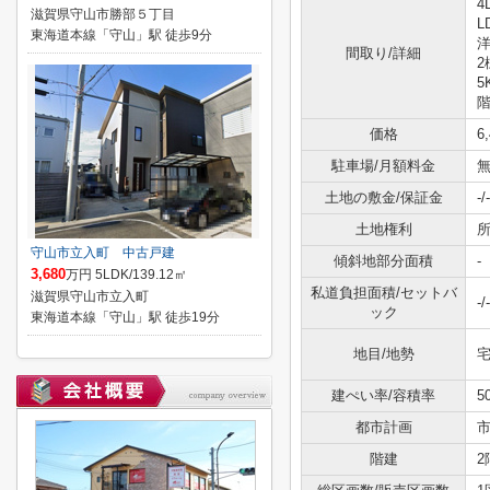
4
滋賀県守山市勝部５丁目
L
東海道本線「守山」駅 徒歩9分
洋
間取り/詳細
2
5
階
価格
6
駐車場/月額料金
無
土地の敷金/保証金
-/-
土地権利
守山市立入町 中古戸建
傾斜地部分面積
-
3,680
万円 5LDK/139.12㎡
私道負担面積/セットバ
滋賀県守山市立入町
-/-
ック
東海道本線「守山」駅 徒歩19分
地目/地勢
宅
建ぺい率/容積率
5
都市計画
階建
2