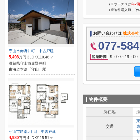
（※ボーナスは
年2回
（※物件購入時、そ
お問い合わせは
株式会社
077-584
守山市赤野井町 中古戸建
9：00～19：0
5,498
万円 3LDK/110.46㎡
滋賀県守山市赤野井町
東海道本線「守山」駅
物件概要
所在地
交通
守山市勝部5丁目 中古戸建
4,980
万円 4LDK/115.51㎡