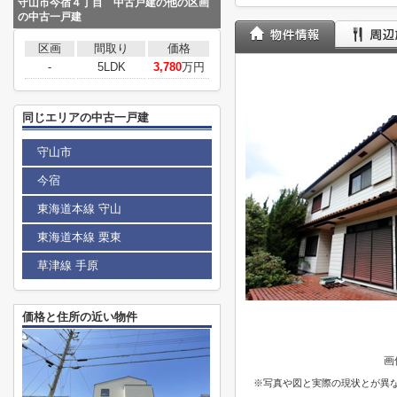
守山市今宿４丁目 中古戸建の他の区画
の中古一戸建
区画
間取り
価格
-
5LDK
3,780
万円
同じエリアの中古一戸建
守山市
今宿
東海道本線 守山
東海道本線 栗東
草津線 手原
価格と住所の近い物件
画
※写真や図と実際の現状とが異