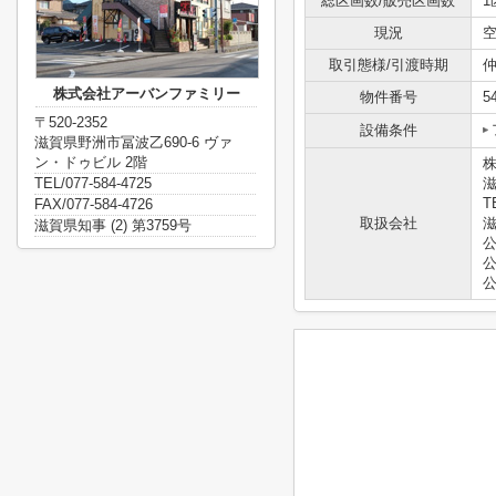
総区画数/販売区画数
1
現況
取引態様/引渡時期
仲
株式会社アーバンファミリー
物件番号
5
〒520-2352
設備条件
滋賀県野洲市冨波乙690-6 ヴァ
ン・ドゥビル 2階
TEL/077-584-4725
滋
T
FAX/077-584-4726
取扱会社
滋
滋賀県知事 (2) 第3759号