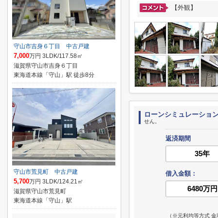
【外観】
守山市吉身６丁目 中古戸建
7,000
万円 3LDK/117.58㎡
滋賀県守山市吉身６丁目
東海道本線「守山」駅 徒歩8分
ローンシミュレーショ
せん。
返済期間
守山市荒見町 中古戸建
借入金額：
5,700
万円 3LDK/124.21㎡
滋賀県守山市荒見町
東海道本線「守山」駅
（※元利均等方式 金