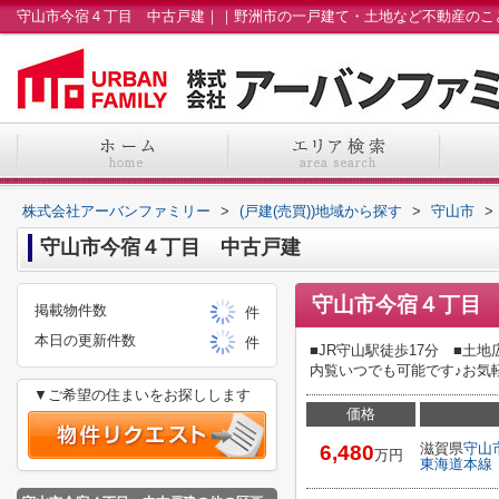
株式会社アーバンファミリー
>
(戸建(売買))地域から探す
>
守山市
>
守山市今宿４丁目 中古戸建
守山市今宿４丁目
掲載物件数
件
本日の更新件数
件
■JR守山駅徒歩17分 ■土
内覧いつでも可能です♪お気
▼ご希望の住まいをお探しします
価格
滋賀県
守山
6,480
万円
東海道本線