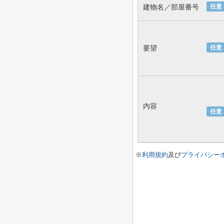
建物名／部屋番号
任意
要望
任意
内容
任意
※
利用規約
及び
プライバシー