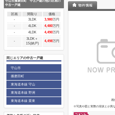
守山市播磨田町 中古戸建の他の区画の
中古一戸建
区画
間取り
価格
-
3LDK
3,980
万円
-
4LDK
4,480
万円
-
4LDK
4,490
万円
3LDK＋
-
4,498
万円
1S(納戸)
同じエリアの中古一戸建
守山市
播磨田町
東海道本線 守山
東海道本線 野洲
画
東海道本線 栗東
※写真や図と実際の現状とが異