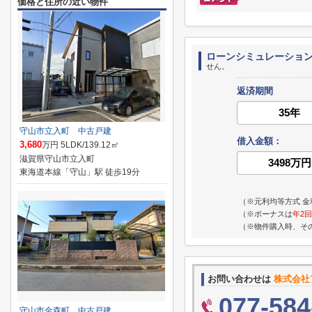
価格と住所の近い物件
ローンシミュレーショ
せん。
返済期間
守山市立入町 中古戸建
借入金額：
3,680
万円 5LDK/139.12㎡
滋賀県守山市立入町
東海道本線「守山」駅 徒歩19分
（※元利均等方式 金
（※ボーナスは
年2回
（※物件購入時、そ
お問い合わせは
株式会社
077-584
守山市金森町 中古戸建