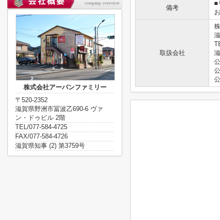
■
備考
滋
T
取扱会社
滋
株式会社アーバンファミリー
〒520-2352
滋賀県野洲市冨波乙690-6 ヴァ
ン・ドゥビル 2階
TEL/077-584-4725
FAX/077-584-4726
滋賀県知事 (2) 第3759号