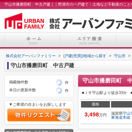
株式会社アーバンファミリー
>
(戸建(売買))地域から探す
>
守山市
>
守山市播磨田町 中古戸建
守山市播磨田町 
掲載物件数
件
本日の更新件数
件
■ＪＲ守山駅より徒歩33分
価格
▼ご希望の住まいをお探しします
滋賀県
守山
3,498
万円
東海道本線