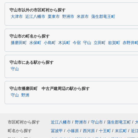
守山市以外の市区町村から探す
大津市
近江八幡市
栗東市
野洲市
米原市
蒲生郡竜王町
守山市の町名から探す
播磨田町
水保町
小島町
木浜町
今宿
守山
立田町
欲賀町
赤野井
守山市にある駅から探す
守山
守山市播磨田町 中古戸建周辺の駅から探す
守山
野洲
市区町村から探す
近江八幡市
/
野洲市
/
守山市
/
蒲生郡竜王町
/
町名から探す
冨波甲
/
小篠原
/
西河原
/
十王町
/
末広町
/
近