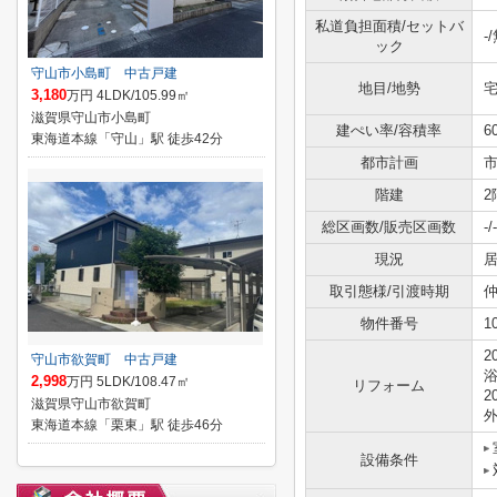
私道負担面積/セットバ
-
ック
守山市小島町 中古戸建
地目/地勢
宅
3,180
万円 4LDK/105.99㎡
滋賀県守山市小島町
建ぺい率/容積率
6
東海道本線「守山」駅 徒歩42分
都市計画
階建
2
総区画数/販売区画数
-/-
現況
取引態様/引渡時期
仲
物件番号
1
2
守山市欲賀町 中古戸建
浴
2,998
万円 5LDK/108.47㎡
リフォーム
2
滋賀県守山市欲賀町
外
東海道本線「栗東」駅 徒歩46分
設備条件