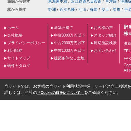
路線から探す
東海道本線
/
近江鉄道八日市線
/
草津線
/
湖西
駅から探す
野洲
/
近江八幡
/
守山
/
篠原
/
安土
/
栗東
/
手
野
ホーム
新築戸建て
お客様の声
株
会社概要
中古3000万円以下
スタッフ紹介
プライバシーポリシー
中古2000万円以下
周辺施設検索
滋賀
利用規約
中古1000万円以下
お問い合わせ
TEL
サイトマップ
建築条件なし土地
FAX
Co
物件カタログ
All 
当サイトでは、お客様の当サイト利用状況把握、サービス向上検討を目
詳しくは、当社の
をご確認ください。
「Cookieの取扱いについて」