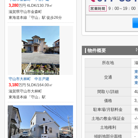
3,280
万円 4LDK/130.79㎡
9：00～19：0
滋賀県守山市金森町
東海道本線「守山」駅 徒歩26分
【
物件概要
所在地
交通
守山市大林町 中古戸建
3,180
万円 5LDK/164.00㎡
滋賀県守山市大林町
間取り/詳細
4
東海道本線「守山」駅
価格
3
駐車場/月額料金
有
土地の敷金/保証金
-/-
土地権利
傾斜地部分面積
-