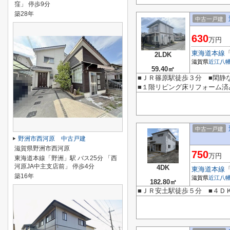
窪」 停歩9分
築28年
中古一戸建
630
万円
東海道本線
2LDK
滋賀県
近江八
59.40㎡
■ＪＲ篠原駅徒歩３分 ■閑
■１階リビング床リフォーム済
中古一戸建
野洲市西河原 中古戸建
滋賀県野洲市西河原
750
万円
東海道本線「野洲」駅 バス25分 「西
河原JA中主支店前」 停歩4分
4DK
東海道本線
築16年
滋賀県
近江八
182.80㎡
■ＪＲ安土駅徒歩５分 ■４Ｄ