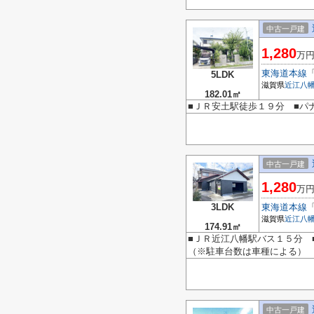
中古一戸建
1,280
万
東海道本線
5LDK
滋賀県
近江八
182.01㎡
■ＪＲ安土駅徒歩１９分 ■パ
中古一戸建
1,280
万
3LDK
東海道本線
滋賀県
近江八
174.91㎡
■ＪＲ近江八幡駅バス１５分 
（※駐車台数は車種による）
中古一戸建