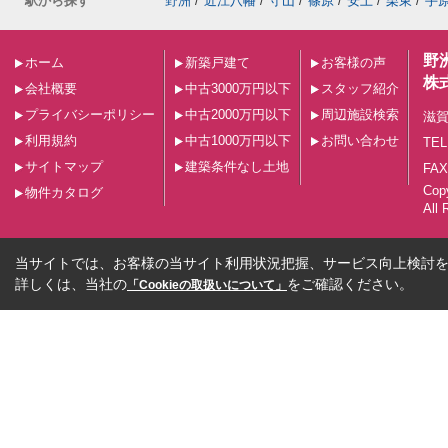
駅から探す
野洲
/
近江八幡
/
守山
/
篠原
/
安土
/
栗東
/
手
野
ホーム
新築戸建て
お客様の声
株
会社概要
中古3000万円以下
スタッフ紹介
プライバシーポリシー
中古2000万円以下
周辺施設検索
滋賀
利用規約
中古1000万円以下
お問い合わせ
TEL
サイトマップ
建築条件なし土地
FAX
Co
物件カタログ
All 
当サイトでは、お客様の当サイト利用状況把握、サービス向上検討を目
詳しくは、当社の
をご確認ください。
「Cookieの取扱いについて」