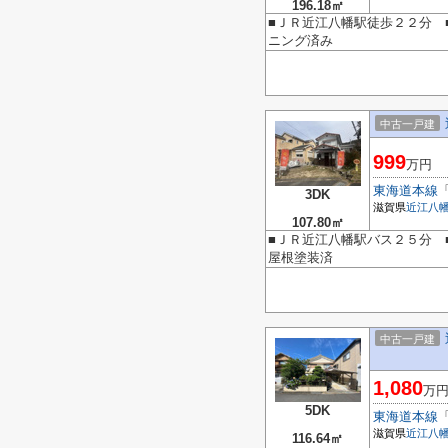
196.18㎡
■ＪＲ近江八幡駅徒歩２２分 
ニング済み
中古一戸建
999
万円
東海道本線
3DK
滋賀県
近江八
107.80㎡
■ＪＲ近江八幡駅バス２５分 ■
屋根塗装済
中古一戸建
1,080
万
5DK
東海道本線
滋賀県
近江八
116.64㎡