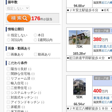
築年数
滋賀県
近江八
94.00㎡
■ＪＲ安土駅徒歩６分 ■６K
176
件が該当
情報公開日
中古一戸建
指定しない
本日
380
3日以内
1週間以内
万円
近江鉄道八
7DK
画像・動画あり
滋賀県
近江八
165.28㎡
画像あり
動画あり
■近江鉄道平田駅徒歩４分 ■平屋
こだわり条件
陽当り良好
(-)
閑静な住宅地
(-)
リフォーム済
中古一戸建
(-)
輸入住宅
(-)
二世帯住宅
(-)
400
万円
システムキッチン
(-)
5DK
対面式キッチン
(-)
東海道本線
アイランドキッチン
滋賀県
近江八
(-)
66.54㎡
床暖房
(-)
■ＪＲ近江八幡駅徒歩１８分 
床下収納
(-)