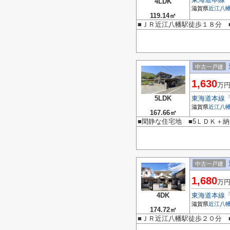
4LDK
滋賀県
近江八
119.14㎡
■ＪＲ近江八幡駅徒歩１８分 
中古一戸建
1,630
万
5LDK
東海道本線
滋賀県
近江八
167.66㎡
■閑静な住宅地 ■5ＬＤＫ＋納
中古一戸建
1,680
万
4DK
東海道本線
滋賀県
近江八
174.72㎡
■ＪＲ近江八幡駅徒歩２０分 