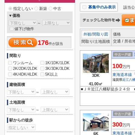
募集中のみ表示
該当公
指定しない
新築
中古
▼価格
～
値下げ物件
外観
/
間取り図
価格
交通 / 所在
176
間取り/土地面積
件が該当
中古一戸建
間取り
ワンルーム
1K/1DK/1LDK
100
万円
2K/2DK/2LDK
3K/3DK/3LDK
4K/4DK/4LDK
5K以上
東海道本線
3DK
滋賀県
近江八
41.00㎡
建物面積
■ＪＲ近江八幡駅徒歩２４分 
～
土地面積
～
中古一戸建
駅からの徒歩
300
万円
東海道本線
6K