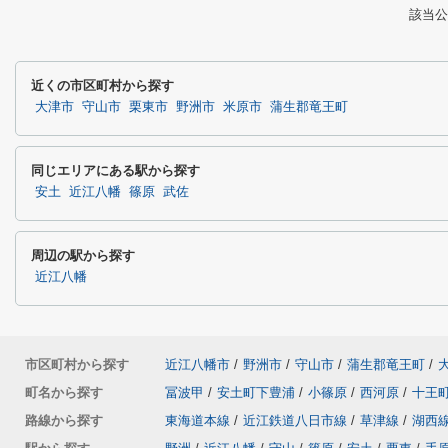
該当公
近くの市区町村から探す
大津市
守山市
栗東市
野洲市
米原市
蒲生郡竜王町
同じエリアにある駅から探す
安土
近江八幡
篠原
武佐
周辺の駅から探す
近江八幡
市区町村から探す
近江八幡市
/
野洲市
/
守山市
/
蒲生郡竜王町
/
町名から探す
冨波甲
/
安土町下豊浦
/
小篠原
/
西河原
/
十王
路線から探す
東海道本線
/
近江鉄道八日市線
/
草津線
/
湖西