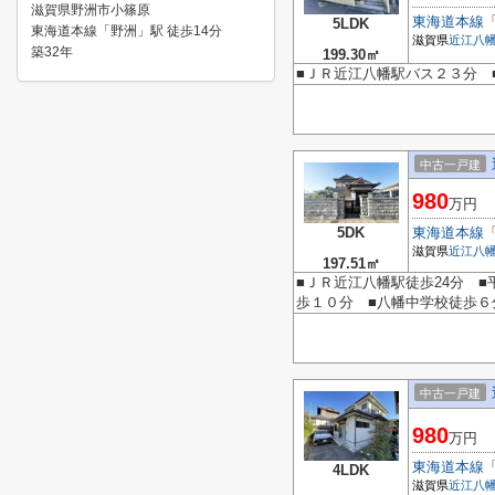
滋賀県野洲市小篠原
東海道本線
5LDK
東海道本線「野洲」駅 徒歩14分
滋賀県
近江八
築32年
199.30㎡
■ＪＲ近江八幡駅バス２３分 
中古一戸建
980
万円
5DK
東海道本線
滋賀県
近江八
197.51㎡
■ＪＲ近江八幡駅徒歩24分 ■
歩１０分 ■八幡中学校徒歩
中古一戸建
980
万円
東海道本線
4LDK
滋賀県
近江八