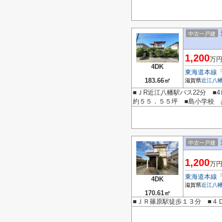
中古一戸建
1,200
万
4DK
東海道本線
183.66㎡
滋賀県
近江八
■ＪR近江八幡駅バス22分 
約５５．５５坪 ■島小学校 
中古一戸建
1,200
万
東海道本線
4DK
滋賀県
近江八
170.61㎡
■ＪＲ篠原駅徒歩１３分 ■４