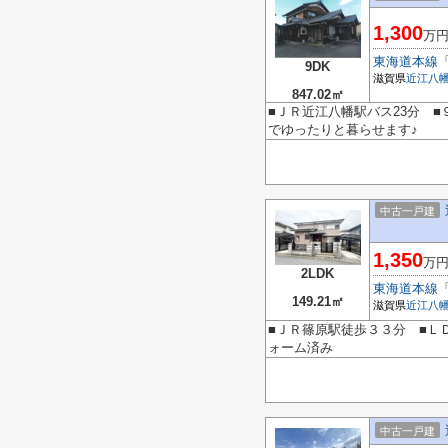
1,300
万
東海道本線
9DK
滋賀県
近江八
847.02㎡
■ＪＲ近江八幡駅バス23分 ■
でゆったりと暮らせます♪
中古一戸建
1,350
万
2LDK
東海道本線
149.21㎡
滋賀県
近江八
■ＪＲ篠原駅徒歩３３分 ■Ｌ
ォーム済み
中古一戸建