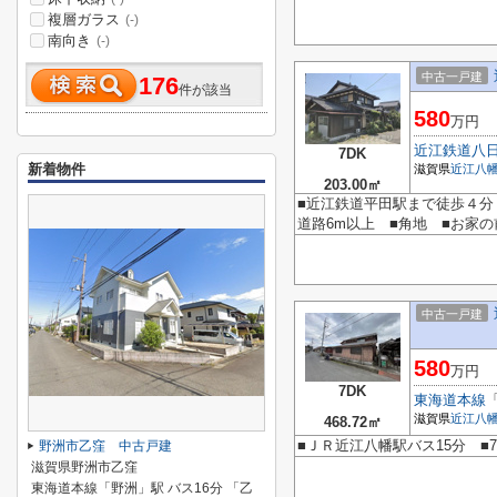
複層ガラス
(-)
南向き
(-)
中古一戸建
176
件が該当
580
万円
近江鉄道八
7DK
新着物件
滋賀県
近江八
203.00㎡
■近江鉄道平田駅まで徒歩４分
道路6m以上 ■角地 ■お家
中古一戸建
580
万円
7DK
東海道本線
滋賀県
近江八
468.72㎡
■ＪＲ近江八幡駅バス15分 ■
野洲市乙窪 中古戸建
滋賀県野洲市乙窪
東海道本線「野洲」駅 バス16分 「乙