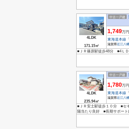
中古一戸建
1,749
万
4LDK
東海道本線
滋賀県
近江八
171.15㎡
■ＪＲ篠原駅徒歩48分 ■4Ｌ
中古一戸建
1,780
万
東海道本線
4LDK
滋賀県
近江八
235.94㎡
■ＪＲ安土駅徒歩１０分 ■セ
陽当たり良好 ■長期サポート