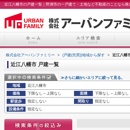
近江八幡市の戸建一覧｜野洲市の一戸建て・土地など不動産のことなら株
株式会社アーバンファミリー
>
(戸建(売買))地域から探す
>
近江八幡市
近江八幡市 戸建一覧
≫さらに細かいエリアに絞って見る。
地域
近江八幡市
価格
下限なし～上限なし
面積
下限なし～上限なし
駅徒歩
指定しない
間取り
指定なし
設備条件
指定なし