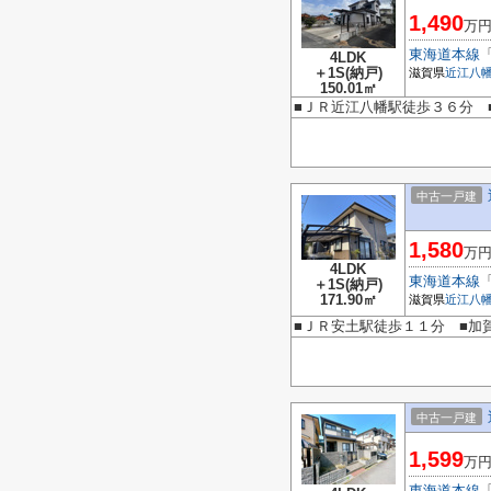
1,490
万
東海道本線
4LDK
＋1S(納戸)
滋賀県
近江八
150.01㎡
■ＪＲ近江八幡駅徒歩３６分 
中古一戸建
1,580
万
4LDK
東海道本線
＋1S(納戸)
171.90㎡
滋賀県
近江八
■ＪＲ安土駅徒歩１１分 ■加
中古一戸建
1,599
万
東海道本線