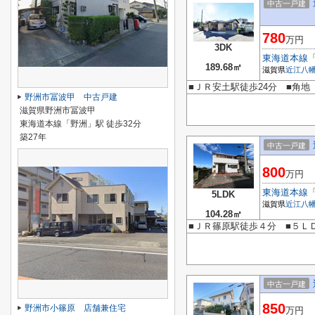
中古一戸建
780
万円
3DK
東海道本線
189.68㎡
滋賀県
近江八
■ＪＲ安土駅徒歩24分 ■角
野洲市冨波甲 中古戸建
滋賀県野洲市冨波甲
東海道本線「野洲」駅 徒歩32分
築27年
中古一戸建
800
万円
東海道本線
5LDK
滋賀県
近江八
104.28㎡
■ＪＲ篠原駅徒歩４分 ■５Ｌ
中古一戸建
850
野洲市小篠原 店舗兼住宅
万円