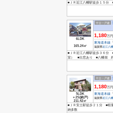
■ＪＲ近江八幡駅徒歩１５分 
中古一戸建
1,180
万
6LDK
東海道本線
165.24㎡
滋賀県
近江八
■ＪＲ近江八幡駅徒歩３６分 
室） ■出窓あり ■八幡堀 
中古一戸建
1,180
万
5LDK
東海道本線
＋2S(納戸)
滋賀県
近江八
211.42㎡
■ＪＲ安土駅徒歩２１分 ■軽
納多数