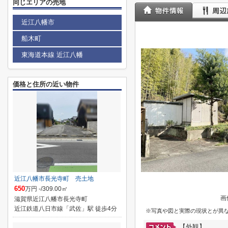
同じエリアの売地
近江八幡市
船木町
東海道本線 近江八幡
価格と住所の近い物件
近江八幡市長光寺町 売土地
650
万円 -/309.00㎡
画
滋賀県近江八幡市長光寺町
近江鉄道八日市線「武佐」駅 徒歩4分
※写真や図と実際の現状とが異
【外観】