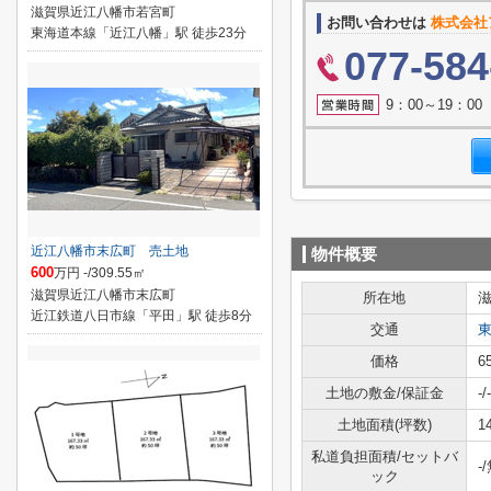
滋賀県近江八幡市若宮町
お問い合わせは
株式会社
東海道本線「近江八幡」駅 徒歩23分
077-584
9：00～19：0
近江八幡市末広町 売土地
物件概要
600
万円 -/309.55㎡
滋賀県近江八幡市末広町
所在地
近江鉄道八日市線「平田」駅 徒歩8分
交通
価格
6
土地の敷金/保証金
-/-
土地面積(坪数)
1
私道負担面積/セットバ
-
ック