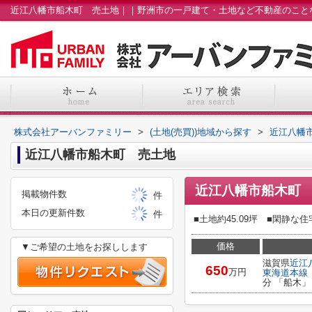
株式会社アーバンファミリー
>
(土地(売買))地域から探す
>
近江八幡
近江八幡市船木町 売土地
近江八幡市船木町
掲載物件数
件
本日の更新件数
件
■土地約45.09坪 ■閑静
価格
▼ご希望の土地をお探しします
滋賀県
近江
650
万円
東海道本線
分 「船木」