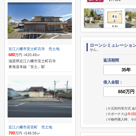
ローンシミュレーショ
近江八幡市安土町石寺 売土地
せん。
680
万円 -/420.49㎡
返済期間
滋賀県近江八幡市安土町石寺
東海道本線「安土」駅
借入金額：
（※元利均等方式 金
（※ボーナスは
年2回
（※物件購入時、そ
近江八幡市若宮町 売土地
700
万円 -/146.56㎡