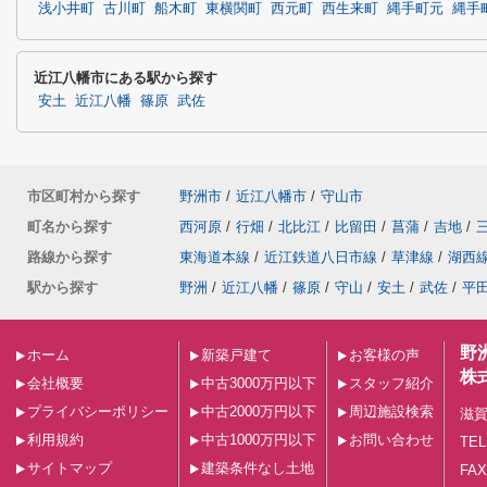
浅小井町
古川町
船木町
東横関町
西元町
西生来町
縄手町元
縄手
近江八幡市にある駅から探す
安土
近江八幡
篠原
武佐
市区町村から探す
野洲市
/
近江八幡市
/
守山市
町名から探す
西河原
/
行畑
/
北比江
/
比留田
/
菖蒲
/
吉地
/
路線から探す
東海道本線
/
近江鉄道八日市線
/
草津線
/
湖西
駅から探す
野洲
/
近江八幡
/
篠原
/
守山
/
安土
/
武佐
/
平
野
ホーム
新築戸建て
お客様の声
株
会社概要
中古3000万円以下
スタッフ紹介
プライバシーポリシー
中古2000万円以下
周辺施設検索
滋賀
利用規約
中古1000万円以下
お問い合わせ
TEL
サイトマップ
建築条件なし土地
FAX