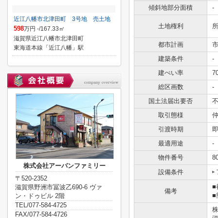
傾斜地部分面積
-
近江八幡市北津田町 3号地 売土地
土地権利
598
万円 -/167.33㎡
滋賀県近江八幡市北津田町
都市計画
東海道本線「近江八幡」駅
建築条件
-
建ぺい率
7
総区画数
-
国土法届出要否
取引態様
引渡時期
最適用途
-
物件番号
8
株式会社アーバンファミリー
設備条件
〒520-2352
滋賀県野洲市冨波乙690-6 ヴァ
備考
ン・ドゥビル 2階
TEL/077-584-4725
FAX/077-584-4726