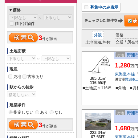
募集中のみ表示
▼価格
～
値下げ物件
外観
価格
3
件が該当
交通 / 所在
土地面積/坪数
土地面積
野洲
売地
～
1,280
万
現況
東海道本線
更地
古家あり
385.31㎡
滋賀県
野洲市
116.55坪
駅からの徒歩
■土地広々116坪 ■角地 ■
建築条件
指定しない
あり
なし
野洲
売地
3
件が該当
1,680
万
223.34㎡
67.56坪
東海道本線