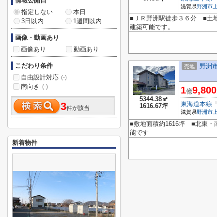
情報公開日
滋賀県
野洲市
指定しない
本日
■ＪＲ野洲駅徒歩３６分 ■土
3日以内
1週間以内
建築可能です。
画像・動画あり
画像あり
動画あり
こだわり条件
野洲
売地
自由設計対応
(-)
南向き
(-)
1
9,800
億
5344.38㎡
東海道本線
3
1616.67坪
件が該当
滋賀県
野洲市
■敷地面積約1616坪 ■北
能です
新着物件