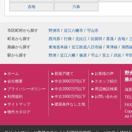
吉地
六条
市区町村から探す
野洲市
/
近江八幡市
/
守山市
町名から探す
西河原
/
行畑
/
北比江
/
比留田
/
菖蒲
/
吉地
/
路線から探す
東海道本線
/
近江鉄道八日市線
/
草津線
/
湖西
駅から探す
野洲
/
近江八幡
/
篠原
/
守山
/
安土
/
武佐
/
平
野
ホーム
新築戸建て
お客様の声
株
会社概要
中古3000万円以下
スタッフ紹介
プライバシーポリシー
中古2000万円以下
周辺施設検索
滋賀
利用規約
中古1000万円以下
お問い合わせ
TEL
サイトマップ
建築条件なし土地
FAX
Co
物件カタログ
All 