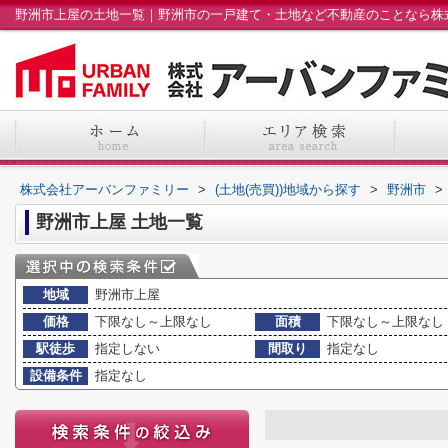
野洲市上屋の土地一覧｜野洲市の一戸建て・土地など不動産のことなら株
株式会社アーバンファミリー
>
(土地(売買))地域から探す
>
野洲市
>
野洲市上屋 土地一覧
地域
野洲市上屋
価格
下限なし～上限なし
面積
下限なし～上限なし
駅徒歩
指定しない
間取り
指定なし
設備条件
指定なし