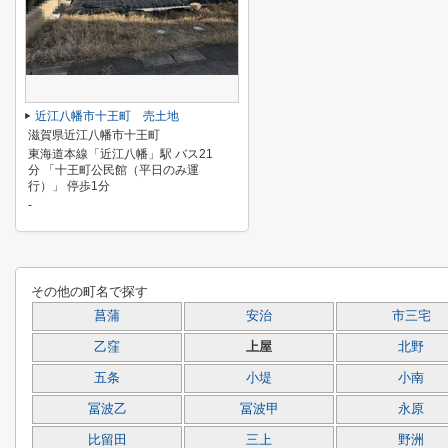
近江八幡市十王町 売土地
滋賀県近江八幡市十王町
東海道本線「近江八幡」駅 バス21
分 「十王町公民館（平日のみ運
行）」 停歩1分
-
その他の町名で探す
菖蒲
安治
市三宅
乙窪
上屋
北野
五条
小堤
小南
冨波乙
冨波甲
永原
比留田
三上
野洲