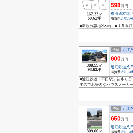
598
万円
東海道本線
167.33㎡
50.61坪
滋賀県
近江八
■新規分譲地3区画 ■ＪＲ近江
近江
売地
600
万円
309.55㎡
近江鉄道八
93.63坪
滋賀県
近江八
■近江鉄道「平田駅」徒歩８分
すのでお好きなハウスメーカ
近江
売地
650
万円
近江鉄道八
309.00㎡
滋賀県
近江八