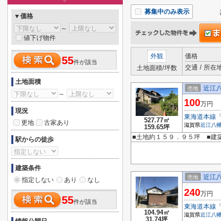
募集中のみ表示
▼価格
～
値下げ物件
外観
価格
55
件が該当
交通 / 所在
土地面積/坪数
土地面積
近江
売地
～
100
万円
現況
東海道本線
527.77㎡
更地
古家あり
滋賀県
近江八
159.65坪
■土地約１５９．９５坪 ■建
駅からの徒歩
建築条件
近江
売地
指定しない
あり
なし
240
万円
55
件が該当
東海道本線
104.94㎡
滋賀県
近江八
31.74坪