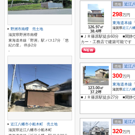
近江
売地
298
万円
東海道本線
126.97㎡
滋賀県
近江八
野洲市南櫻 売土地
38.4坪
滋賀県野洲市南櫻
■ＪＲ篠原駅徒歩60分 ■閑静
東海道本線「野洲」駅 バス17分 「悠
カー・工務店で建築可能です
紀の里」 停歩2分
-
近江
売地
300
万円
東海道本線
123.00㎡
滋賀県
近江八
37.2坪
■ＪＲ篠原駅徒歩27分 ■閑静
近江
売地
近江八幡市小船木町 売土地
滋賀県近江八幡市小船木町
320
万円