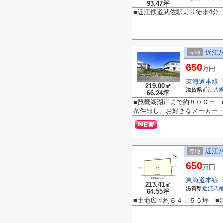
93.47坪
■近江鉄道武佐駅より徒歩4分 ■
近江
売地
650
万円
東海道本線
219.00㎡
滋賀県
近江八
66.24坪
■琵琶湖湖岸まで約８００ｍ 
条件無し。お好きなメーカー
近江
売地
650
万円
東海道本線
213.41㎡
滋賀県
近江八
64.55坪
■土地広々約６４．５５坪 ■