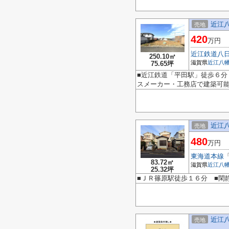
近江
売地
420
万円
近江鉄道八
250.10㎡
滋賀県
近江八
75.65坪
■近江鉄道「平田駅」徒歩６分
スメーカー・工務店で建築可
近江
売地
480
万円
東海道本線
83.72㎡
滋賀県
近江八
25.32坪
■ＪＲ篠原駅徒歩１６分 ■閑
近江
売地