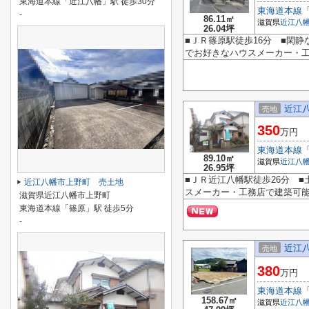
東海道本線「近江八幡」駅 徒歩30分
東海道本線
-
86.11㎡
滋賀県
近江八
26.04坪
■ＪＲ篠原駅徒歩16分 ■閑
でお好きなハウスメーカー・
近江
売地
350
万円
東海道本線
89.10㎡
滋賀県
近江八
26.95坪
■ＪＲ近江八幡駅徒歩26分 ■
近江八幡市上野町 売土地
スメーカー・工務店で建築可
滋賀県近江八幡市上野町
東海道本線「篠原」駅 徒歩5分
-
近江
売地
380
万円
東海道本線
158.67㎡
滋賀県
近江八