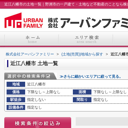
近江八幡市の土地一覧｜野洲市の一戸建て・土地など不動産のことなら株
株式会社アーバンファミリー
>
(土地(売買))地域から探す
>
近江八幡市
近江八幡市 土地一覧
≫さらに細かいエリアに絞って見る。
地域
近江八幡市
価格
下限なし～上限なし
面積
下限なし～上限なし
駅徒歩
指定しない
間取り
指定なし
設備条件
指定なし