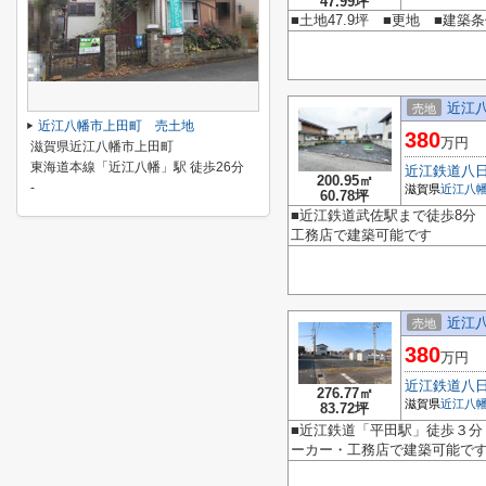
47.99坪
■土地47.9坪 ■更地 ■
近江
売地
近江八幡市上田町 売土地
380
万円
滋賀県近江八幡市上田町
東海道本線「近江八幡」駅 徒歩26分
近江鉄道八
200.95㎡
-
滋賀県
近江八
60.78坪
■近江鉄道武佐駅まで徒歩8分 
工務店で建築可能です
近江
売地
380
万円
近江鉄道八
276.77㎡
滋賀県
近江八
83.72坪
■近江鉄道「平田駅」徒歩３分
ーカー・工務店で建築可能で