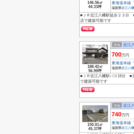
146.56㎡
東海道本線
44.33坪
滋賀県
近江八
■ＪＲ近江八幡駅徒歩２３分 
店で建築可能です
近江
売地
700
万円
東海道本線
188.42㎡
滋賀県
近江八
56.99坪
■ＪＲ近江八幡駅バス16分 ■
で建築可能です
近江
売地
740
万円
東海道本線
150.01㎡
滋賀県
近江八
45.37坪