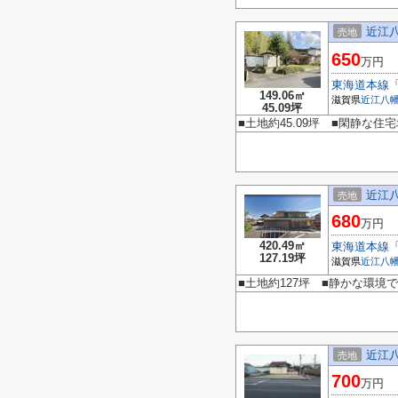
近江
売地
650
万円
東海道本線
149.06㎡
滋賀県
近江八
45.09坪
■土地約45.09坪 ■閑静な
近江
売地
680
万円
420.49㎡
東海道本線
127.19坪
滋賀県
近江八
■土地約127坪 ■静かな環
近江
売地
700
万円