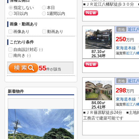
情報公開日
■ＪＲ近江八幡駅徒歩３０分 
指定しない
本日
3日以内
1週間以内
画像・動画あり
近江
売地
画像あり
動画あり
250
万円
こだわり条件
東海道本線
自由設計対応
(-)
87.10㎡
滋賀県
近江八
南向き
(-)
26.34坪
55
件が該当
近江
売地
298
万円
新着物件
東海道本線
84.00㎡
滋賀県
近江八
25.41坪
■ＪＲ篠原駅徒歩24分 ■土地
工務店で建築可能です