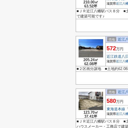
210.00㎡
滋賀県
近江八
63.52坪
■ＪＲ近江八幡駅バス８分 ■
で建築可能です♪
近江
売地
572
万円
近江鉄道八
205.24㎡
滋賀県
近江八
62.08坪
■２区画分譲地 ■土地約62
近江
売地
580
万円
東海道本線
123.70㎡
滋賀県
近江八
37.41坪
■ＪＲ近江八幡駅バス８分 ■
ハウスメーカー・工務店で建築