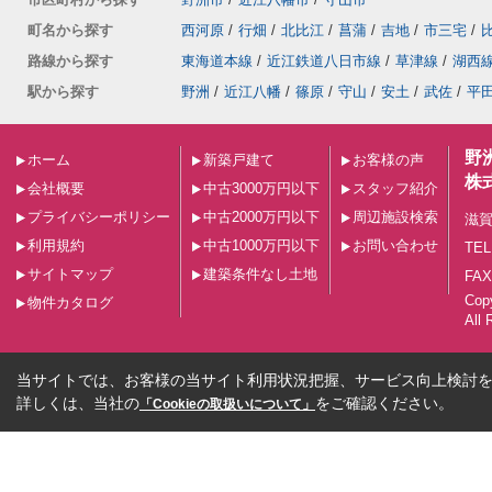
町名から探す
西河原
/
行畑
/
北比江
/
菖蒲
/
吉地
/
市三宅
/
路線から探す
東海道本線
/
近江鉄道八日市線
/
草津線
/
湖西
駅から探す
野洲
/
近江八幡
/
篠原
/
守山
/
安土
/
武佐
/
平
野
ホーム
新築戸建て
お客様の声
株
会社概要
中古3000万円以下
スタッフ紹介
プライバシーポリシー
中古2000万円以下
周辺施設検索
滋賀
利用規約
中古1000万円以下
お問い合わせ
TEL
サイトマップ
建築条件なし土地
FAX
Co
物件カタログ
All 
当サイトでは、お客様の当サイト利用状況把握、サービス向上検討を目
詳しくは、当社の
をご確認ください。
「Cookieの取扱いについて」