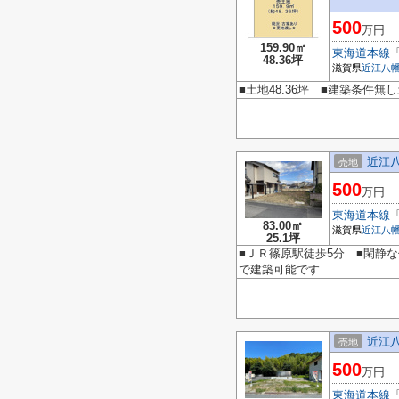
500
万円
159.90㎡
東海道本線
48.36坪
滋賀県
近江八
■土地48.36坪 ■建築条
近江
売地
500
万円
東海道本線
83.00㎡
滋賀県
近江八
25.1坪
■ＪＲ篠原駅徒歩5分 ■閑静
で建築可能です
近江
売地
500
万円
東海道本線