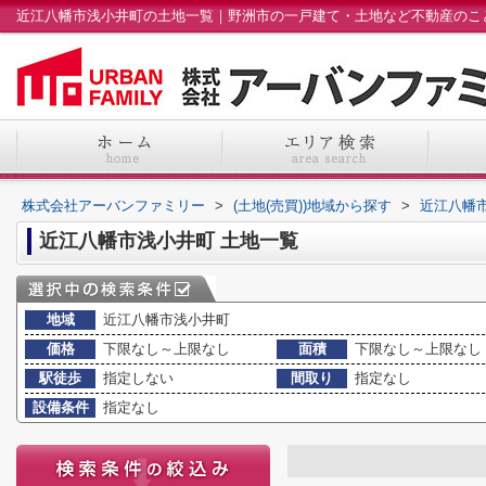
株式会社アーバンファミリー
>
(土地(売買))地域から探す
>
近江八幡
近江八幡市浅小井町 土地一覧
地域
近江八幡市浅小井町
価格
下限なし～上限なし
面積
下限なし～上限なし
駅徒歩
指定しない
間取り
指定なし
設備条件
指定なし