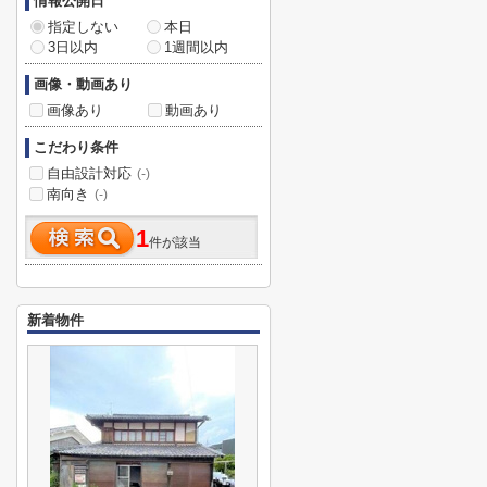
情報公開日
指定しない
本日
3日以内
1週間以内
画像・動画あり
画像あり
動画あり
こだわり条件
自由設計対応
(-)
南向き
(-)
1
件が該当
新着物件