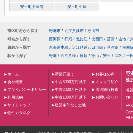
安土町下豊浦
安土町中屋
市区町村から探す
野洲市
/
近江八幡市
/
守山市
町名から探す
西河原
/
行畑
/
北比江
/
比留田
/
菖蒲
/
吉地
/
路線から探す
東海道本線
/
近江鉄道八日市線
/
草津線
/
湖西
駅から探す
野洲
/
近江八幡
/
篠原
/
守山
/
安土
/
武佐
/
平
野
ホーム
新築戸建て
お客様の声
株
会社概要
中古3000万円以下
スタッフ紹介
プライバシーポリシー
中古2000万円以下
周辺施設検索
滋賀
利用規約
中古1000万円以下
お問い合わせ
TEL
サイトマップ
建築条件なし土地
FAX
Co
物件カタログ
All 