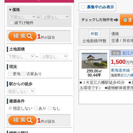
募集中のみ表示
▼価格
～
値下げ物件
外観
価格
1
件が該当
交通 / 所在
土地面積/坪数
土地面積
近江
売地
～
1,500
万
現況
東海道本線
299.00㎡
更地
古家あり
90.44坪
滋賀県
近江八
■ＪＲ近江八幡駅徒歩41分 ■
駅からの徒歩
る環境です♪ ■建物解体後更地
建築条件
指定しない
あり
なし
1
件が該当