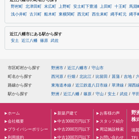
野村町
北津田町
末広町
上野町
安土町下豊浦
上田町
十王町
馬淵
浅小井町
古川町
船木町
東横関町
西元町
西生来町
縄手町元
縄手
近江八幡市にある駅から探す
安土
近江八幡
篠原
武佐
市区町村から探す
野洲市
/
近江八幡市
/
守山市
町名から探す
西河原
/
行畑
/
北比江
/
比留田
/
菖蒲
/
吉地
/
路線から探す
東海道本線
/
近江鉄道八日市線
/
草津線
/
湖西
駅から探す
野洲
/
近江八幡
/
篠原
/
守山
/
安土
/
武佐
/
平
野
ホーム
新築戸建て
お客様の声
株
会社概要
中古3000万円以下
スタッフ紹介
プライバシーポリシー
中古2000万円以下
周辺施設検索
滋賀
利用規約
中古1000万円以下
お問い合わせ
TEL