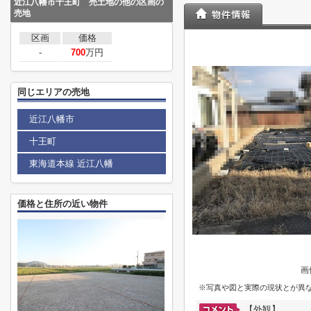
近江八幡市十王町 売土地の他の区画の
売地
区画
価格
-
700
万円
同じエリアの売地
近江八幡市
十王町
東海道本線 近江八幡
価格と住所の近い物件
画
※写真や図と実際の現状とが異
【外観】