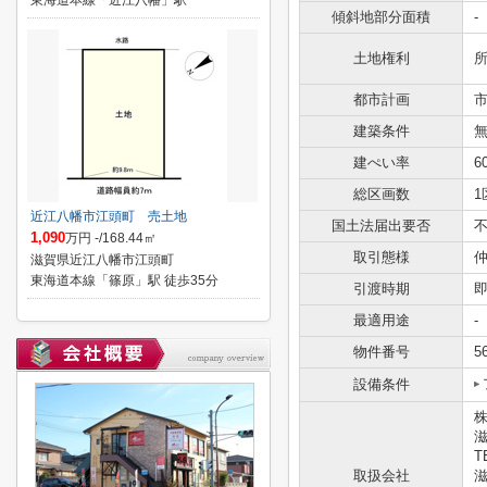
東海道本線「近江八幡」駅
傾斜地部分面積
-
土地権利
都市計画
建築条件
建ぺい率
6
総区画数
1
近江八幡市江頭町 売土地
国土法届出要否
1,090
万円 -/168.44㎡
取引態様
滋賀県近江八幡市江頭町
東海道本線「篠原」駅 徒歩35分
引渡時期
最適用途
-
物件番号
5
設備条件
滋
T
取扱会社
滋