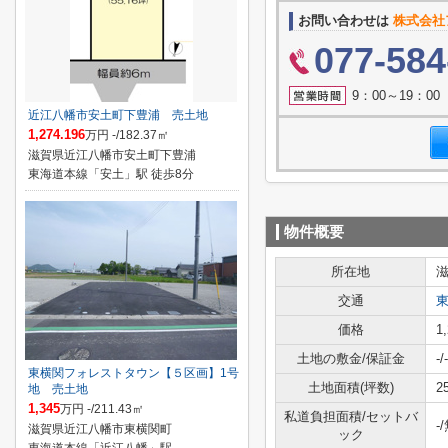
お問い合わせは
株式会社
077-584
9：00～19：0
近江八幡市安土町下豊浦 売土地
1,274.196
万円 -/182.37㎡
滋賀県近江八幡市安土町下豊浦
東海道本線「安土」駅 徒歩8分
物件概要
所在地
交通
価格
1
土地の敷金/保証金
-/-
東横関フォレストタウン【５区画】1号
土地面積(坪数)
2
地 売土地
1,345
万円 -/211.43㎡
私道負担面積/セットバ
-
滋賀県近江八幡市東横関町
ック