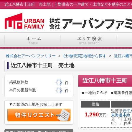
株式会社アーバンファミリー
>
(土地(売買))地域から探す
>
近江八幡
近江八幡市十王町 売土地
近江八幡市十王町
掲載物件数
件
本日の更新件数
件
■土地約７６坪 ■建築条件
価格
▼ご希望の土地をお探しします
滋賀県
近江
1,290
万円
東海道本線
分 「十王
行）」 停歩