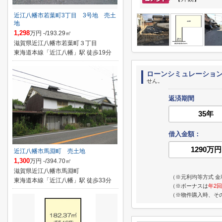
近江八幡市若葉町3丁目 3号地 売土
地
1,298
万円 -/193.29㎡
滋賀県近江八幡市若葉町３丁目
東海道本線「近江八幡」駅 徒歩19分
ローンシミュレーショ
せん。
返済期間
借入金額：
近江八幡市馬淵町 売土地
1,300
万円 -/394.70㎡
滋賀県近江八幡市馬淵町
（※元利均等方式 金
東海道本線「近江八幡」駅 徒歩33分
（※ボーナスは
年2回
（※物件購入時、そ