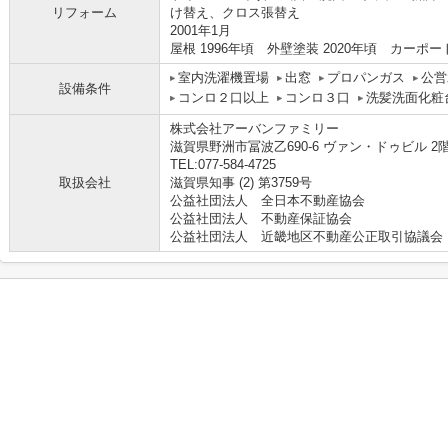
リフォーム
け替え、クロス張替え
2001年1月
屋根 1996年頃 外壁塗装 2020年頃 カーポ
室内洗濯機置場
出窓
プロパンガス
公営
設備条件
コンロ２口以上
コンロ３口
洗髪洗面化粧
株式会社アーバンファミリー
滋賀県野洲市冨波乙690-6 ヴァン・ドゥビル 2
TEL:077-584-4725
取扱会社
滋賀県知事 (2) 第3759号
公益社団法人 全日本不動産協会
公益社団法人 不動産保証協会
公益社団法人 近畿地区不動産公正取引協議会