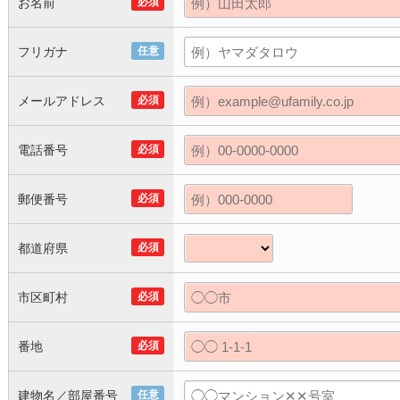
お名前
必須
フリガナ
任意
メールアドレス
必須
電話番号
必須
郵便番号
必須
都道府県
必須
市区町村
必須
番地
必須
建物名／部屋番号
任意