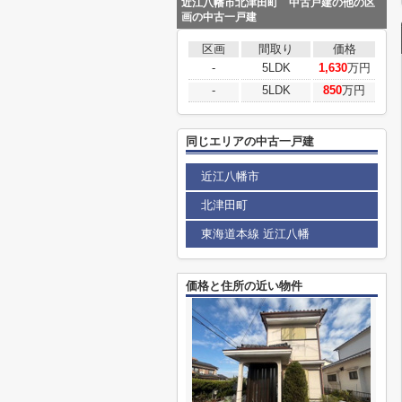
近江八幡市北津田町 中古戸建の他の区
画の中古一戸建
区画
間取り
価格
-
5LDK
1,630
万円
-
5LDK
850
万円
同じエリアの中古一戸建
近江八幡市
北津田町
東海道本線 近江八幡
価格と住所の近い物件