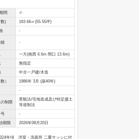
期間
-/-
数)
183.66㎡(55.55坪)
地
-
面積
-
況
一方(南西 6.6m 間口 13.6m)
域
無指定
造
中古一戸建/木造
年数）
1986年 3月 (築40年)
-
景観法/宅地造成及び特定盛土
上の制限
等規制法
番号
-
効期限
2026年08月20日
2024年頃 洋室・洗面所 二重サッシに付