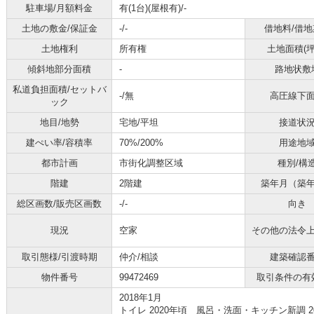
駐車場/月額料金
有(1台)(屋根有)/-
土地の敷金/保証金
-/-
借地料/借地
土地権利
所有権
土地面積(坪
傾斜地部分面積
-
路地状敷
私道負担面積/セットバ
-/無
高圧線下
ック
地目/地勢
宅地/平坦
接道状
建ぺい率/容積率
70%/200%
用途地
都市計画
市街化調整区域
種別/構
階建
2階建
築年月（築
総区画数/販売区画数
-/-
向き
現況
空家
その他の法令
取引態様/引渡時期
仲介/相談
建築確認
物件番号
99472469
取引条件の有
2018年1月
トイレ 2020年頃 風呂・洗面・キッチン新調 