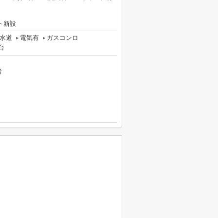
ート新設
水道
電気有
ガスコンロ
台
階