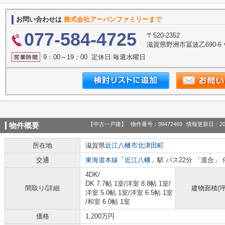
お問い合わせは
株式会社アーバンファミリーまで
077-584-4725
〒520-2352
滋賀県野洲市冨波乙690-6
9：00～19：00 定休日:毎週水曜日
【中古一戸建】
物件番号：99472469
情報更新日：20
物件概要
所在地
滋賀県
近江八幡市
北津田町
交通
東海道本線
「
近江八幡
」駅 バス22分 「渡合」 
4DK/
DK 7.7帖 1室
/
洋室 8.8帖 1室
/
間取り/詳細
建物面積(坪
洋室 5.0帖 1室
/
洋室 6.5帖 1室
/
和室 6.0帖 1室
価格
1,200万円