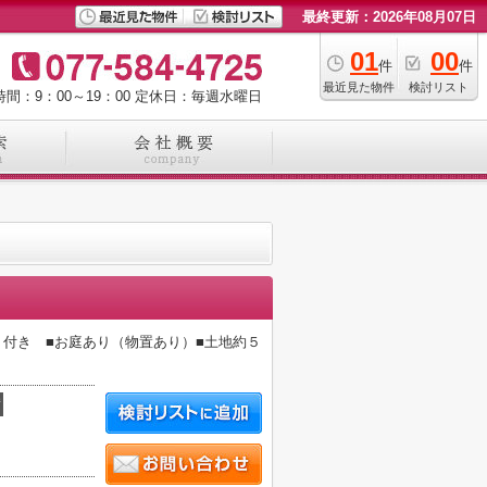
最終更新：2026年08月07日
01
00
件
件
最近見た物件
検討リスト
間：9：00～19：00
定休日：毎週水曜日
ト付き ■お庭あり（物置あり）■土地約５
積