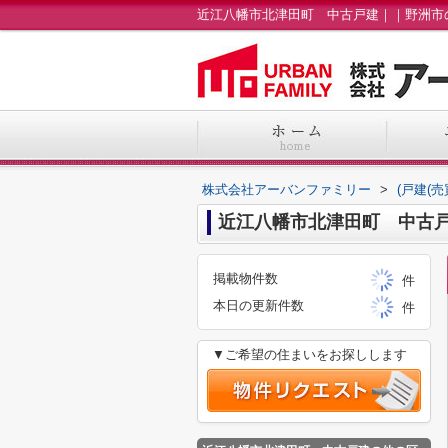
株式会社アーバンファミリー
>
(戸建(
近江八幡市北津田町 中古
掲載物件数
件
本日の更新件数
件
▼ご希望の住まいをお探しします