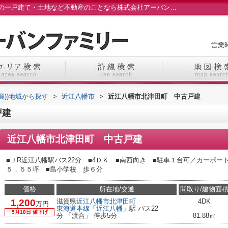
近江八幡市北津田町 中古戸建｜｜野洲市の一戸建て・土地など不動産のことなら株式会社アーバンファミリーへ
営業時
売買))地域から探す
>
近江八幡市
>
近江八幡市北津田町 中古戸建
戸建
近江八幡市北津田町 中古戸建
■ＪR近江八幡駅バス22分 ■4ＤＫ ■南西向き ■駐車１台可／カーポー
５．５５坪 ■島小学校 歩６分
価格
所在地/交通
間取り/建物面
1,200
滋賀県
近江八幡市
北津田町
4DK
万円
東海道本線
「
近江八幡
」駅 バス22
5月18日 値下げ
分 「渡合」 停歩5分
81.88㎡