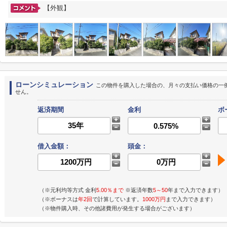
【外観】
ローンシミュレーション
この物件を購入した場合の、月々の支払い価格の一
せん。
返済期間
金利
ボ
借入金額：
頭金：
（※元利均等方式 金利
5.00％まで
※返済年数
5～50
年まで入力できます）
（※ボーナスは
年2回
で計算しています。
1000万円
まで入力できます）
（※物件購入時、その他諸費用が発生する場合がございます）