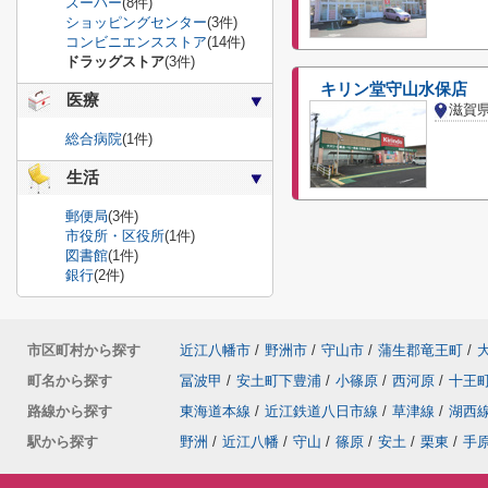
スーパー
(8件)
ショッピングセンター
(3件)
コンビニエンスストア
(14件)
ドラッグストア
(3件)
キリン堂守山水保店
医療
滋賀
総合病院
(1件)
生活
郵便局
(3件)
市役所・区役所
(1件)
図書館
(1件)
銀行
(2件)
市区町村から探す
近江八幡市
/
野洲市
/
守山市
/
蒲生郡竜王町
/
町名から探す
冨波甲
/
安土町下豊浦
/
小篠原
/
西河原
/
十王
路線から探す
東海道本線
/
近江鉄道八日市線
/
草津線
/
湖西
駅から探す
野洲
/
近江八幡
/
守山
/
篠原
/
安土
/
栗東
/
手