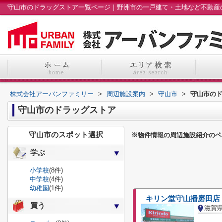
株式会社アーバンファミリー
>
周辺施設案内
>
守山市
>
守山市の
守山市のドラッグストア
守山市のスポット選択
※物件情報の周辺施設紹介のペ
学ぶ
小学校
(8件)
中学校
(4件)
幼稚園
(1件)
キリン堂守山播磨田店
買う
滋賀