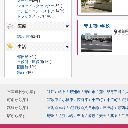
スーパー
(8件)
ショッピングセンター
(3件)
コンビニエンスストア
(14件)
ドラッグストア
(3件)
守山南中学校
医療
滋賀
総合病院
(1件)
生活
郵便局
(3件)
市役所・区役所
(1件)
図書館
(1件)
銀行
(2件)
市区町村から探す
近江八幡市
/
野洲市
/
守山市
/
蒲生郡竜王町
/
町名から探す
冨波甲
/
小篠原
/
西河原
/
十王町
/
末広町
/
近
路線から探す
東海道本線
/
近江鉄道八日市線
/
草津線
/
湖西
駅から探す
野洲
/
近江八幡
/
守山
/
篠原
/
安土
/
栗東
/
手