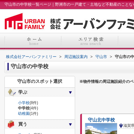
株式会社アーバンファミリー
>
周辺施設案内
>
守山市
>
守山市の
守山市の中学校
守山市のスポット選択
※物件情報の周辺施設紹介のペ
学ぶ
小学校
(8件)
中学校
(4件)
幼稚園
(1件)
守山北中学校
買う
滋賀