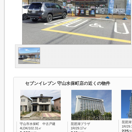
セブンイレブン 守山水保町店の近くの物件
琵琶湖
守山市水保町 中古戸建
琵琶湖プラザ
1R/29
4LDK/102.31㎡
1R/29.17㎡
225
万