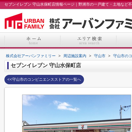
株式会社アーバンファミリー
>
周辺施設案内
>
守山市
>
守山市の
セブンイレブン 守山水保町店
<<守山市のコンビニエンスストアの一覧へ