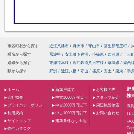
市区町村から探す
近江八幡市
/
野洲市
/
守山市
/
蒲生郡竜王町
/
町名から探す
冨波甲
/
安土町下豊浦
/
小篠原
/
西河原
/
十王
路線から探す
東海道本線
/
近江鉄道八日市線
/
草津線
/
湖西
駅から探す
野洲
/
近江八幡
/
守山
/
篠原
/
安土
/
栗東
/
手
野
ホーム
新築戸建て
お客様の声
株
会社概要
中古3000万円以下
スタッフ紹介
プライバシーポリシー
中古2000万円以下
周辺施設検索
滋賀
利用規約
中古1000万円以下
お問い合わせ
TEL
サイトマップ
建築条件なし土地
FAX
Co
物件カタログ
All 