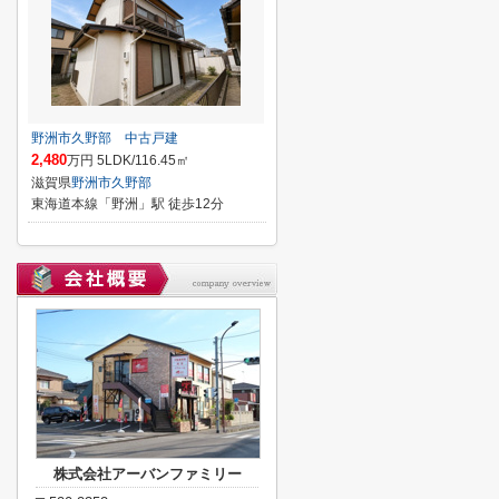
野洲市久野部 中古戸建
2,480
万円 5LDK/116.45㎡
滋賀県
野洲市
久野部
東海道本線「野洲」駅 徒歩12分
株式会社アーバンファミリー