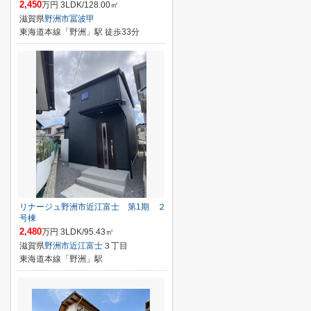
2,450
万円 3LDK/128.00㎡
滋賀県
野洲市
冨波甲
東海道本線「野洲」駅 徒歩33分
リナージュ野洲市近江富士 第1期 ２
号棟
2,480
万円 3LDK/95.43㎡
滋賀県
野洲市
近江富士
３丁目
東海道本線「野洲」駅