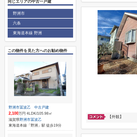
同じエリアの中古一戸建
野洲市
六条
東海道本線 野洲
この物件を見た方へのお勧め物件
野洲市冨波乙 中古戸建
2,100
万円 4LDK/105.98㎡
【外観】
滋賀県
野洲市
冨波乙
東海道本線「野洲」駅 徒歩19分