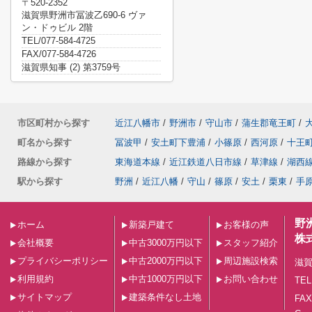
〒520-2352
滋賀県野洲市冨波乙690-6 ヴァ
ン・ドゥビル 2階
TEL/077-584-4725
FAX/077-584-4726
滋賀県知事 (2) 第3759号
市区町村から探す
近江八幡市
/
野洲市
/
守山市
/
蒲生郡竜王町
/
町名から探す
冨波甲
/
安土町下豊浦
/
小篠原
/
西河原
/
十王
路線から探す
東海道本線
/
近江鉄道八日市線
/
草津線
/
湖西
駅から探す
野洲
/
近江八幡
/
守山
/
篠原
/
安土
/
栗東
/
手
野
ホーム
新築戸建て
お客様の声
株
会社概要
中古3000万円以下
スタッフ紹介
プライバシーポリシー
中古2000万円以下
周辺施設検索
滋賀
利用規約
中古1000万円以下
お問い合わせ
TEL
サイトマップ
建築条件なし土地
FAX