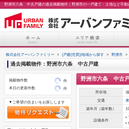
株式会社アーバンファミリー
>
(戸建(売買))地域から探す
>
野洲市
>
過去掲載物件：野洲市六条 中古戸建
野洲市六条 中古
掲載物件数
件
本日の更新件数
件
所在地
交通
▼ご希望の住まいをお探しします
築年月（築年数）
1
設備条件