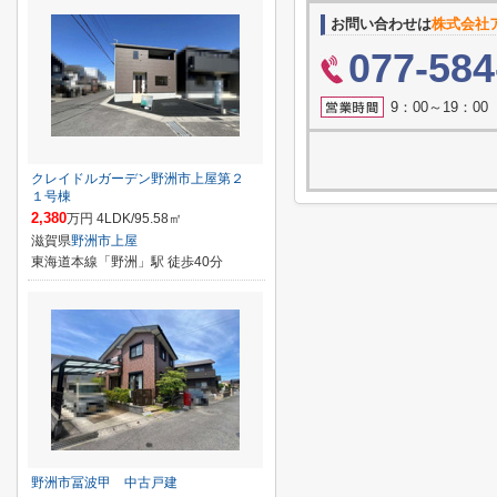
お問い合わせは
株式会社
077-584
9：00～19：0
クレイドルガーデン野洲市上屋第２
１号棟
2,380
万円 4LDK/95.58㎡
滋賀県
野洲市
上屋
東海道本線「野洲」駅 徒歩40分
野洲市冨波甲 中古戸建