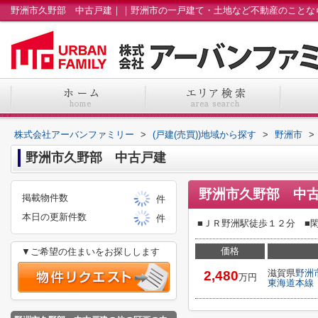
株式会社アーバンファミリー
>
(戸建(売買))地域から探す
>
野洲市
>
野洲市久野部 中古戸建
野洲市久野部 中
掲載物件数
件
本日の更新件数
件
■ＪＲ野洲駅徒歩１２分 ■
価格
▼ご希望の住まいをお探しします
滋賀県
野洲
2,480
万円
東海道本線