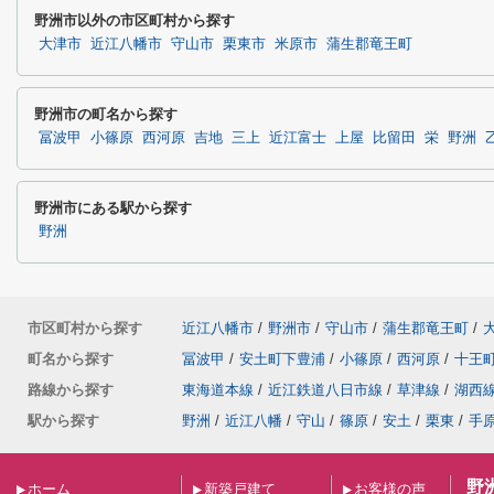
野洲市以外の市区町村から探す
大津市
近江八幡市
守山市
栗東市
米原市
蒲生郡竜王町
野洲市の町名から探す
冨波甲
小篠原
西河原
吉地
三上
近江富士
上屋
比留田
栄
野洲
野洲市にある駅から探す
野洲
市区町村から探す
近江八幡市
/
野洲市
/
守山市
/
蒲生郡竜王町
/
町名から探す
冨波甲
/
安土町下豊浦
/
小篠原
/
西河原
/
十王
路線から探す
東海道本線
/
近江鉄道八日市線
/
草津線
/
湖西
駅から探す
野洲
/
近江八幡
/
守山
/
篠原
/
安土
/
栗東
/
手
野
ホーム
新築戸建て
お客様の声