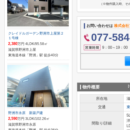
（※物件購入時、そ
お問い合わせは
株式会社
クレイドルガーデン野洲市上屋第２
077-584
１号棟
2,380
万円 4LDK/95.58㎡
9：00～19：0
滋賀県野洲市上屋
東海道本線「野洲」駅 徒歩40分
【
物件概要
所在地
交通
野洲市永原 新築戸建
5
2,590
万円 3LDK/102.26㎡
洋
間取り/詳細
滋賀県野洲市永原
L