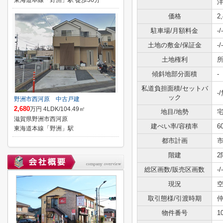
東海道本線「野洲」駅 徒歩36分
洋
価格
2
駐車場/月額料金
-/-
土地の敷金/保証金
-/-
土地権利
傾斜地部分面積
-
私道負担面積/セットバ
-
ック
野洲市西河原 中古戸建
2,680
万円 4LDK/104.49㎡
地目/地勢
宅
滋賀県野洲市西河原
建ぺい率/容積率
6
東海道本線「野洲」駅
都市計画
階建
2
総区画数/販売区画数
-/-
現況
取引態様/引渡時期
仲
物件番号
1