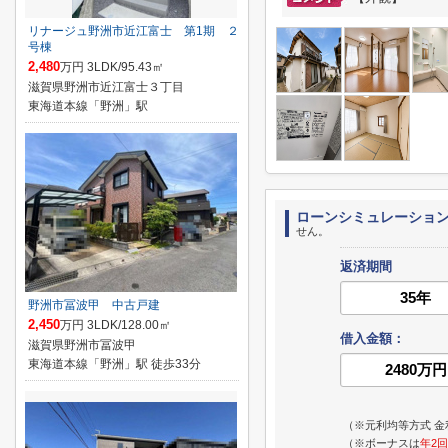
リナージュ野洲市近江富士 第1期 ２
号棟
2,480
万円 3LDK/95.43㎡
滋賀県野洲市近江富士３丁目
東海道本線「野洲」駅
ローンシミュレーショ
せん。
返済期間
野洲市冨波甲 中古戸建
2,450
万円 3LDK/128.00㎡
借入金額：
滋賀県野洲市冨波甲
東海道本線「野洲」駅 徒歩33分
（※元利均等方式 金
（※ボーナスは
年2回