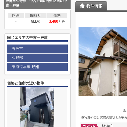
野洲市久野部 中古戸建の他の区画の中
古一戸建
区画
間取り
価格
-
9LDK
3,480
万円
同じエリアの中古一戸建
野洲市
久野部
東海道本線 野洲
価格と住所の近い物件
画
※写真や図と実際の現状とが異
【外観】