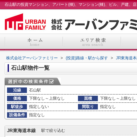
株式会社アーバンファミリー
>
(投資)路線・駅から探す
>
JR東海道
石山駅物件一覧
沿線
石山駅
価格
下限なし～上限なし
面積
下限なし～上限なし
駅徒歩
指定しない
間取り
指定なし
設備条件
指定なし
JR東海道本線
駅で絞り込む