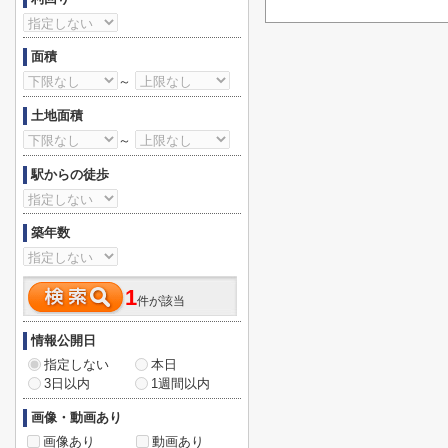
面積
～
土地面積
～
駅からの徒歩
築年数
1
件が該当
情報公開日
指定しない
本日
3日以内
1週間以内
画像・動画あり
画像あり
動画あり