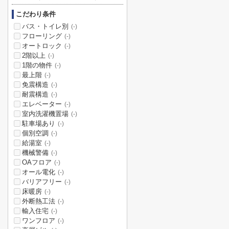
こだわり条件
バス・トイレ別
(-)
フローリング
(-)
オートロック
(-)
2階以上
(-)
1階の物件
(-)
最上階
(-)
免震構造
(-)
耐震構造
(-)
エレベーター
(-)
室内洗濯機置場
(-)
駐車場あり
(-)
個別空調
(-)
給湯室
(-)
機械警備
(-)
OAフロア
(-)
オール電化
(-)
バリアフリー
(-)
床暖房
(-)
外断熱工法
(-)
輸入住宅
(-)
ワンフロア
(-)