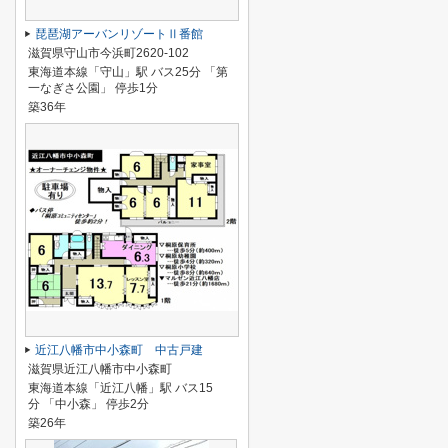
琵琶湖アーバンリゾートⅡ番館
滋賀県守山市今浜町2620-102
東海道本線「守山」駅 バス25分 「第
一なぎさ公園」 停歩1分
築36年
近江八幡市中小森町 中古戸建
滋賀県近江八幡市中小森町
東海道本線「近江八幡」駅 バス15
分 「中小森」 停歩2分
築26年