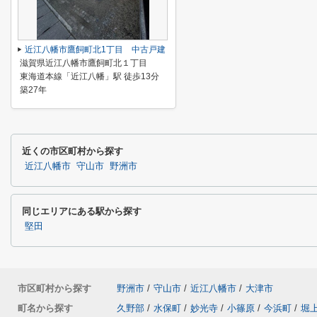
近江八幡市鷹飼町北1丁目 中古戸建
滋賀県近江八幡市鷹飼町北１丁目
東海道本線「近江八幡」駅 徒歩13分
築27年
近くの市区町村から探す
近江八幡市
守山市
野洲市
同じエリアにある駅から探す
堅田
市区町村から探す
野洲市
/
守山市
/
近江八幡市
/
大津市
町名から探す
久野部
/
水保町
/
妙光寺
/
小篠原
/
今浜町
/
堀