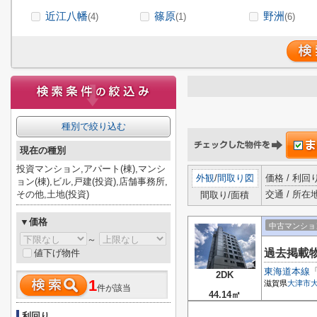
近江八幡
篠原
野洲
(4)
(1)
(6)
種別で絞り込む
現在の種別
投資マンション,アパート(棟),マンシ
外観
/
間取り図
価格 / 利回
ョン(棟),ビル,戸建(投資),店舗事務所,
その他,土地(投資)
交通 / 所在
間取り/面積
▼価格
中古マンショ
～
過去掲載
値下げ物件
東海道本線
2DK
1
滋賀県
大津市
件が該当
44.14㎡
利回り