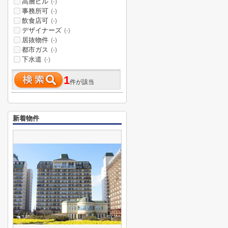
高層ビル
(-)
事務所可
(-)
飲食店可
(-)
デザイナーズ
(-)
居抜物件
(-)
都市ガス
(-)
下水道
(-)
1
件が該当
新着物件