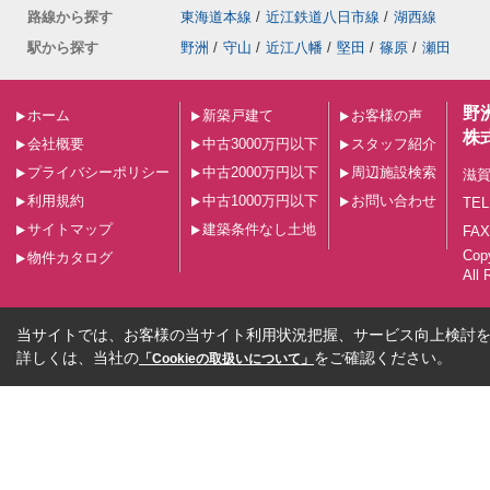
路線から探す
東海道本線
/
近江鉄道八日市線
/
湖西線
駅から探す
野洲
/
守山
/
近江八幡
/
堅田
/
篠原
/
瀬田
野
ホーム
新築戸建て
お客様の声
株
会社概要
中古3000万円以下
スタッフ紹介
プライバシーポリシー
中古2000万円以下
周辺施設検索
滋賀
利用規約
中古1000万円以下
お問い合わせ
TEL
サイトマップ
建築条件なし土地
FAX
Co
物件カタログ
All 
当サイトでは、お客様の当サイト利用状況把握、サービス向上検討を目
詳しくは、当社の
をご確認ください。
「Cookieの取扱いについて」