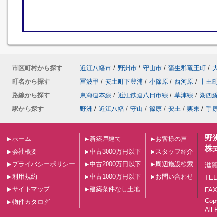
市区町村から探す
近江八幡市
/
野洲市
/
守山市
/
蒲生郡竜王町
/
町名から探す
冨波甲
/
安土町下豊浦
/
小篠原
/
西河原
/
十王
路線から探す
東海道本線
/
近江鉄道八日市線
/
草津線
/
湖西
駅から探す
野洲
/
近江八幡
/
守山
/
篠原
/
安土
/
栗東
/
手
野
ホーム
新築戸建て
お客様の声
株
会社概要
中古3000万円以下
スタッフ紹介
プライバシーポリシー
中古2000万円以下
周辺施設検索
滋賀
利用規約
中古1000万円以下
お問い合わせ
TEL
サイトマップ
建築条件なし土地
FAX
Co
物件カタログ
All 