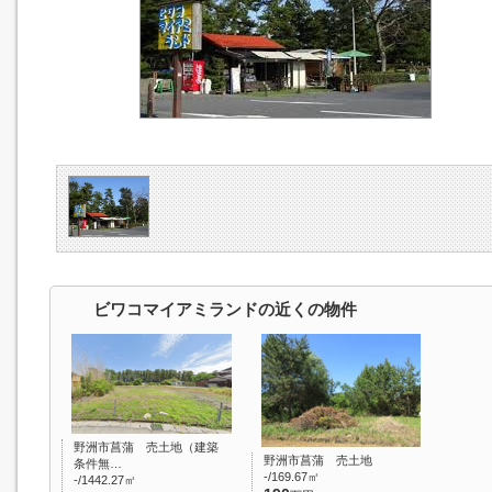
ビワコマイアミランドの近くの物件
野洲市菖蒲 売土地（建築
野洲市菖蒲 売土地
条件無…
-/169.67㎡
-/1442.27㎡