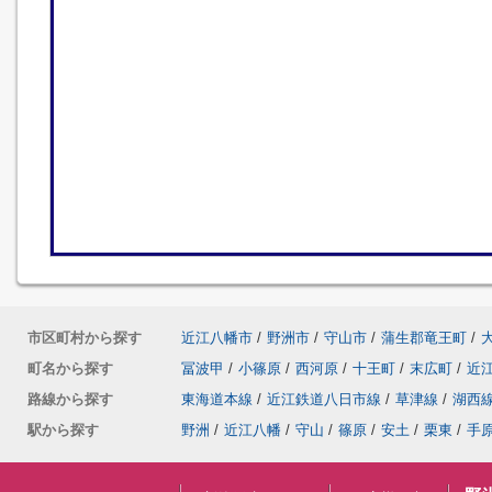
市区町村から探す
近江八幡市
/
野洲市
/
守山市
/
蒲生郡竜王町
/
町名から探す
冨波甲
/
小篠原
/
西河原
/
十王町
/
末広町
/
近
路線から探す
東海道本線
/
近江鉄道八日市線
/
草津線
/
湖西
駅から探す
野洲
/
近江八幡
/
守山
/
篠原
/
安土
/
栗東
/
手