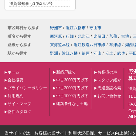
滋賀県知事 (2) 第3759号
市区町村から探す
野洲市
/
近江八幡市
/
守山市
町名から探す
西河原
/
行畑
/
北比江
/
比留田
/
菖蒲
/
吉地
/
路線から探す
東海道本線
/
近江鉄道八日市線
/
草津線
/
湖西
駅から探す
野洲
/
近江八幡
/
篠原
/
守山
/
安土
/
武佐
/
平
野
ホーム
新築戸建て
お客様の声
株
会社概要
中古3000万円以下
スタッフ紹介
プライバシーポリシー
中古2000万円以下
周辺施設検索
滋賀
利用規約
中古1000万円以下
お問い合わせ
TEL
サイトマップ
建築条件なし土地
FAX
Co
物件カタログ
All 
当サイトでは、お客様の当サイト利用状況把握、サービス向上検討を目