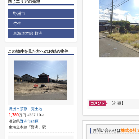
同じエリアの売地
野洲市
竹生
東海道本線 野洲
この物件を見た方へのお勧め物件
【外観】
野洲市須原 売土地
1,380
万円 -/337.19㎡
滋賀県
野洲市
須原
東海道本線「野洲」駅
お問い合わせは
株式会社