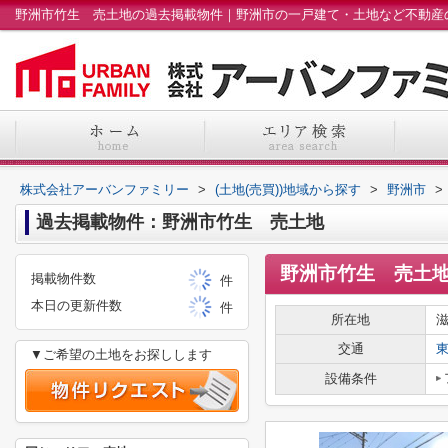
株式会社アーバンファミリー
>
(土地(売買))地域から探す
>
野洲市
>
過去掲載物件：野洲市竹生 売土地
野洲市竹生 売土
掲載物件数
件
本日の更新件数
件
所在地
交通
▼ご希望の土地をお探しします
設備条件