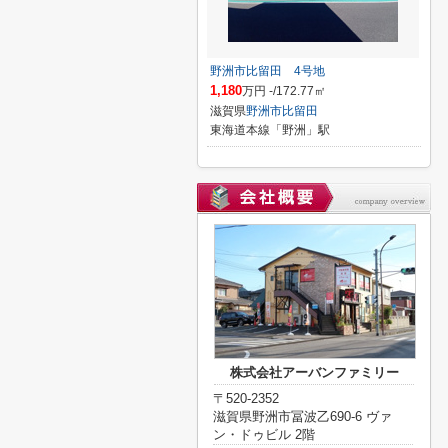
野洲市比留田 4号地
1,180
万円 -/172.77㎡
滋賀県
野洲市
比留田
東海道本線「野洲」駅
株式会社アーバンファミリー
〒520-2352
滋賀県野洲市冨波乙690-6 ヴァ
ン・ドゥビル 2階