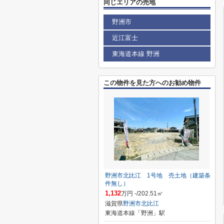
同じエリアの売地
野洲市
近江富士
東海道本線 野洲
この物件を見た方へのお勧め物件
野洲市北比江 1号地 売土地（建築条
件無し）
1,132
万円 -/202.51㎡
滋賀県
野洲市
北比江
東海道本線「野洲」駅