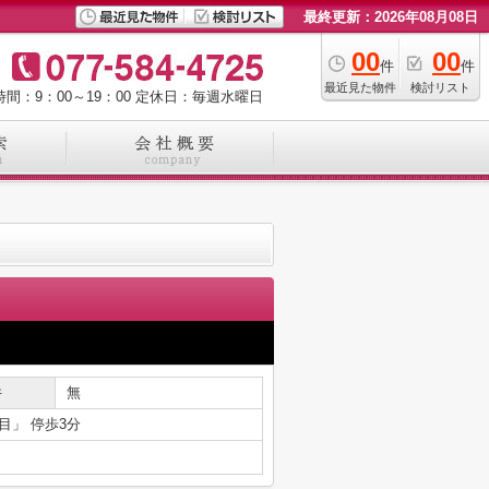
最終更新：2026年08月08日
00
00
件
件
最近見た物件
検討リスト
間：9：00～19：00
定休日：毎週水曜日
件
無
目」 停歩3分