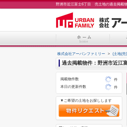
株式会社アーバンファミリー
>
(土地(
過去掲載物件：野洲市近江富
掲載物件数
件
本日の更新件数
件
▼ご希望の土地をお探しします