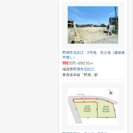
野洲市北比江 2号地 売土地（建築条
件無し）
992
万円 -/202.51㎡
滋賀県
野洲市
北比江
東海道本線「野洲」駅