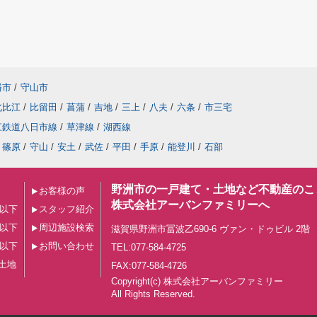
幡市
/
守山市
北比江
/
比留田
/
菖蒲
/
吉地
/
三上
/
八夫
/
六条
/
市三宅
江鉄道八日市線
/
草津線
/
湖西線
篠原
/
守山
/
安土
/
武佐
/
平田
/
手原
/
能登川
/
石部
野洲市の一戸建て・土地など不動産のこ
お客様の声
株式会社アーバンファミリーへ
円以下
スタッフ紹介
円以下
周辺施設検索
滋賀県野洲市冨波乙690-6 ヴァン・ドゥビル 2階
円以下
お問い合わせ
TEL:077-584-4725
土地
FAX:077-584-4726
Copyright(c) 株式会社アーバンファミリー
All Rights Reserved.