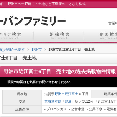
野洲市近江富士6丁目 売土地の過去掲載物件｜野洲市の一戸建て・土地など不動産のことなら株式会社アーバンファミリーへ
営業時
売買))地域から探す
>
野洲市
>
野洲市近江富士6丁目 売土地
士6丁目 売土地
野洲市近江富士6丁目 売土地
の過去掲載物件情報
現況の確認はお気軽にお問い合わせください。
所在地
滋賀県
野洲市
近江富士
６丁目
建築条
交通
東海道本線
「
野洲
」駅 バス12分 「近江富士5丁
プロパンガス
公営水道
公共下水
電気有
設備条件