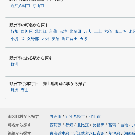
近江八幡市
守山市
野洲市の町名から探す
行畑
西河原
北比江
菖蒲
吉地
比留田
八夫
三上
六条
市三宅
永
小堤
栄
久野部
大畑
安治
近江富士
五条
野洲市にある駅から探す
野洲
野洲市行畑2丁目 売土地周辺の駅から探す
野洲
守山
市区町村から探す
野洲市
/
近江八幡市
/
守山市
町名から探す
西河原
/
行畑
/
北比江
/
比留田
/
菖蒲
/
吉地
/
路線から探す
東海道本線
/
近江鉄道八日市線
/
草津線
/
湖西