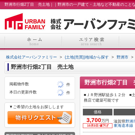
株式会社アーバンファミリー
>
(土地(売買))地域から探す
>
野洲市
>
野洲市行畑2丁目 売土地
野洲市行畑2丁目 
掲載物件数
件
本日の更新件数
件
■ＪＲ野洲駅徒歩１２分 ■
務店で建築可能です
▼ご希望の土地をお探しします
価格
3,700
万円
滋賀県
野洲
東海道本線
10月3日 値下げ