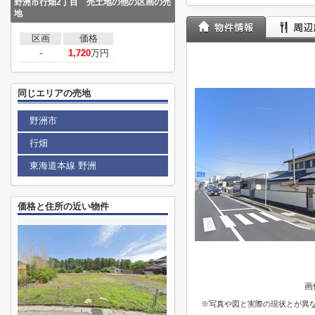
野洲市行畑2丁目 売土地の他の区画の売
地
区画
価格
-
1,720
万円
同じエリアの売地
野洲市
行畑
東海道本線 野洲
価格と住所の近い物件
画
※写真や図と実際の現状とが異