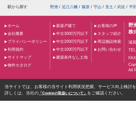
駅から探す
野洲
/
近江八幡
/
篠原
/
守山
/
安土
/
武佐
/
平
野
ホーム
新築戸建て
お客様の声
株
会社概要
中古3000万円以下
スタッフ紹介
プライバシーポリシー
中古2000万円以下
周辺施設検索
滋賀
利用規約
中古1000万円以下
お問い合わせ
TEL
サイトマップ
建築条件なし土地
FAX
Co
物件カタログ
All 
当サイトでは、お客様の当サイト利用状況把握、サービス向上検討を目
詳しくは、当社の
をご確認ください。
「Cookieの取扱いについて」