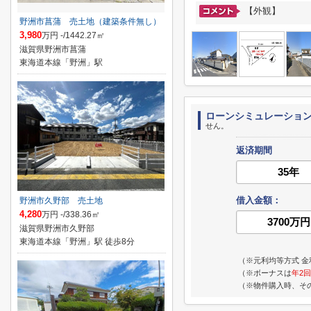
【外観】
野洲市菖蒲 売土地（建築条件無し）
3,980
万円 -/1442.27㎡
滋賀県野洲市菖蒲
東海道本線「野洲」駅
ローンシミュレーショ
せん。
返済期間
借入金額：
野洲市久野部 売土地
4,280
万円 -/338.36㎡
滋賀県野洲市久野部
東海道本線「野洲」駅 徒歩8分
（※元利均等方式 金
（※ボーナスは
年2回
（※物件購入時、そ