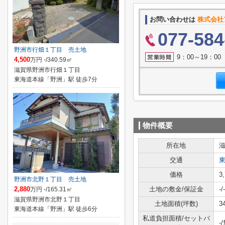
お問い合わせは
株式会社
077-584
野洲市行畑１丁目 売土地
9：00～19：0
4,500
万円 -/340.59㎡
滋賀県野洲市行畑１丁目
東海道本線「野洲」駅 徒歩7分
物件概要
所在地
交通
価格
3
野洲市北野１丁目 売土地
2,880
土地の敷金/保証金
-/-
万円 -/165.31㎡
滋賀県野洲市北野１丁目
土地面積(坪数)
3
東海道本線「野洲」駅 徒歩6分
私道負担面積/セットバ
-