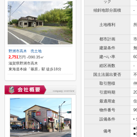
ック
傾斜地部分面積
-
土地権利
都市計画
建築条件
野洲市高木 売土地
建ぺい率
6
2,751
万円 -/390.35㎡
滋賀県野洲市高木
総区画数
-
東海道本線「篠原」駅 徒歩18分
国土法届出要否
取引態様
引渡時期
2
最適用途
物件番号
9
設備条件
備考