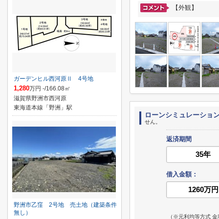
【外観】
ガーデンヒル西河原Ⅱ 4号地
1,280
万円 -/166.08㎡
滋賀県野洲市西河原
東海道本線「野洲」駅
ローンシミュレーショ
せん。
返済期間
借入金額：
野洲市乙窪 2号地 売土地（建築条件
無し）
（※元利均等方式 金