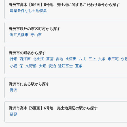
野洲市高木【5区画】6号地 売土地に関するこだわり条件から探す
建築条件なし土地特集
野洲市以外の市区町村から探す
近江八幡市
守山市
野洲市の町名から探す
行畑
西河原
北比江
菖蒲
吉地
比留田
八夫
三上
六条
市三宅
永
小堤
栄
久野部
大畑
安治
近江富士
五条
野洲市にある駅から探す
野洲
野洲市高木【5区画】6号地 売土地周辺の駅から探す
篠原