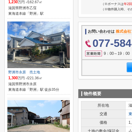
1,230
万円 -/162.67㎡
（※ボーナスは
年2回
滋賀県野洲市乙窪
（※物件購入時、そ
東海道本線「野洲」駅
お問い合わせは
株式会社
077-584
9：00～19：0
野洲市永原 売土地
1,300
万円 -/221.36㎡
滋賀県野洲市永原
東海道本線「野洲」駅 徒歩35分
物件概要
所在地
交通
価格
1
土地の敷金/保証金
-/-