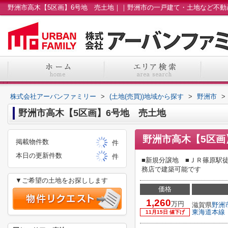
株式会社アーバンファミリー
>
(土地(売買))地域から探す
>
野洲市
>
野洲市高木【5区画】6号地 売土地
野洲市高木【5区画
掲載物件数
件
本日の更新件数
件
■新規分譲地 ■ＪＲ篠原駅
務店で建築可能です
▼ご希望の土地をお探しします
価格
1,260
万円
滋賀県
野洲
東海道本線
11月15日 値下げ