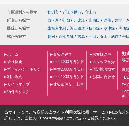
市区町村から探す
野洲市
/
近江八幡市
/
守山市
町名から探す
西河原
/
行畑
/
北比江
/
比留田
/
菖蒲
/
吉地
/
路線から探す
東海道本線
/
近江鉄道八日市線
/
草津線
/
湖西
駅から探す
野洲
/
近江八幡
/
篠原
/
守山
/
安土
/
武佐
/
平
野
ホーム
新築戸建て
お客様の声
株
会社概要
中古3000万円以下
スタッフ紹介
プライバシーポリシー
中古2000万円以下
周辺施設検索
滋賀
利用規約
中古1000万円以下
お問い合わせ
TEL
サイトマップ
建築条件なし土地
FAX
Co
物件カタログ
All 
当サイトでは、お客様の当サイト利用状況把握、サービス向上検討を目
詳しくは、当社の
をご確認ください。
「Cookieの取扱いについて」