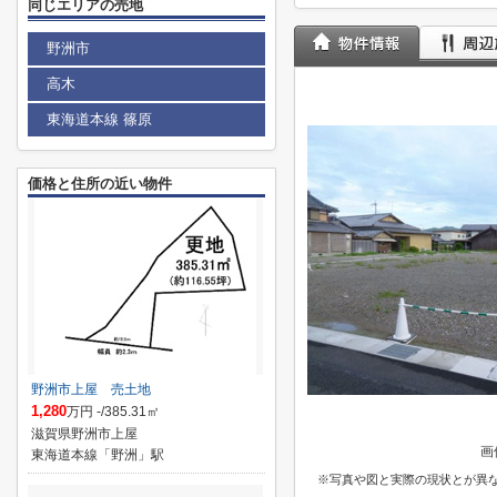
同じエリアの売地
野洲市
高木
東海道本線 篠原
価格と住所の近い物件
野洲市上屋 売土地
1,280
万円 -/385.31㎡
滋賀県野洲市上屋
画
東海道本線「野洲」駅
※写真や図と実際の現状とが異