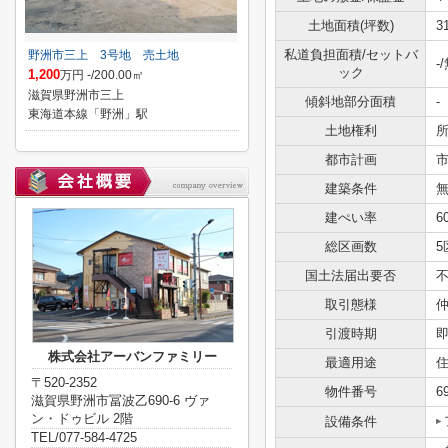
土地面積(坪数)
3
私道負担面積/セットバ
野洲市三上 3号地 売土地
-
ック
1,200
万円 -/200.00㎡
滋賀県野洲市三上
傾斜地部分面積
-
東海道本線「野洲」駅
土地権利
都市計画
建築条件
建ぺい率
6
総区画数
5
国土法届出要否
取引態様
引渡時期
株式会社アーバンファミリー
最適用途
〒520-2352
物件番号
6
滋賀県野洲市冨波乙690-6 ヴァ
ン・ドゥビル 2階
設備条件
TEL/077-584-4725