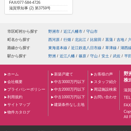
FAX/077-584-4726
滋賀県知事 (2) 第3759号
市区町村から探す
野洲市
/
近江八幡市
/
守山市
町名から探す
西河原
/
行畑
/
北比江
/
比留田
/
菖蒲
/
吉地
/
路線から探す
東海道本線
/
近江鉄道八日市線
/
草津線
/
湖西
駅から探す
野洲
/
近江八幡
/
篠原
/
守山
/
安土
/
武佐
/
平
野
ホーム
新築戸建て
お客様の声
株
会社概要
中古3000万円以下
スタッフ紹介
プライバシーポリシー
中古2000万円以下
周辺施設検索
滋賀
利用規約
中古1000万円以下
お問い合わせ
TEL
サイトマップ
建築条件なし土地
FAX
Co
物件カタログ
All 