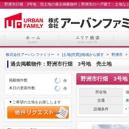
株式会社アーバンファミリー
>
(土地(売買))地域から探す
>
野洲市
>
過去掲載物件：野洲市行畑 3号地 売土地
野洲市行畑 3号地
掲載物件数
件
本日の更新件数
件
所在地
交通
▼ご希望の土地をお探しします
設備条件