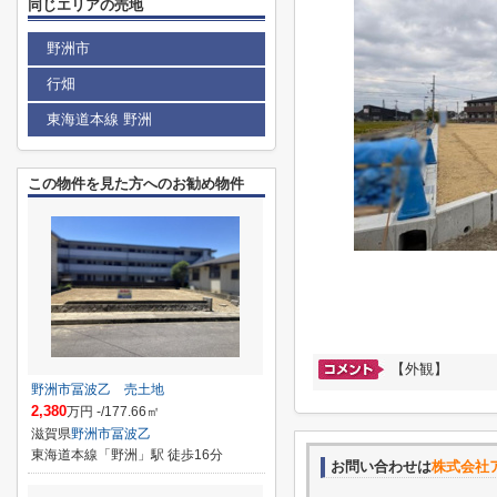
同じエリアの売地
野洲市
行畑
東海道本線 野洲
この物件を見た方へのお勧め物件
【外観】
野洲市冨波乙 売土地
2,380
万円 -/177.66㎡
滋賀県
野洲市
冨波乙
東海道本線「野洲」駅 徒歩16分
お問い合わせは
株式会社