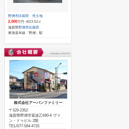
野洲市比留田 売土地
2,000
万円 -/623.52㎡
滋賀県
野洲市
比留田
東海道本線「野洲」駅
株式会社アーバンファミリー
〒520-2352
滋賀県野洲市冨波乙690-6 ヴァ
ン・ドゥビル 2階
TEL/077-584-4725