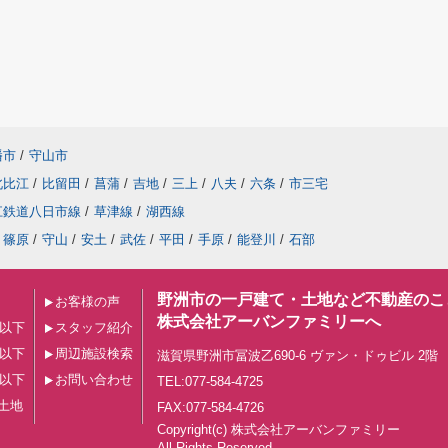
幡市
/
守山市
北比江
/
比留田
/
菖蒲
/
吉地
/
三上
/
八夫
/
六条
/
市三宅
江鉄道八日市線
/
草津線
/
湖西線
篠原
/
守山
/
安土
/
武佐
/
平田
/
手原
/
能登川
/
石部
野洲市の一戸建て・土地など不動産のこ
お客様の声
株式会社アーバンファミリーへ
円以下
スタッフ紹介
円以下
周辺施設検索
滋賀県野洲市冨波乙690-6 ヴァン・ドゥビル 2階
円以下
お問い合わせ
TEL:077-584-4725
土地
FAX:077-584-4726
Copyright(c) 株式会社アーバンファミリー
All Rights Reserved.