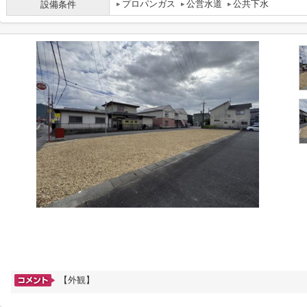
プロパンガス
公営水道
公共下水
設備条件
【外観】