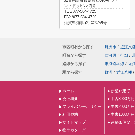
滋賀県野洲市冨波乙690-6 ヴァ
ン・ドゥビル 2階
TEL/077-584-4725
FAX/077-584-4726
滋賀県知事 (2) 第3759号
市区町村から探す
野洲市
/
近江八
町名から探す
西河原
/
行畑
/
路線から探す
東海道本線
/
近
駅から探す
野洲
/
近江八幡
/
ホーム
新築戸建て
会社概要
中古3000万
プライバシーポリシー
中古2000万
利用規約
中古1000万
サイトマップ
建築条件なし
物件カタログ