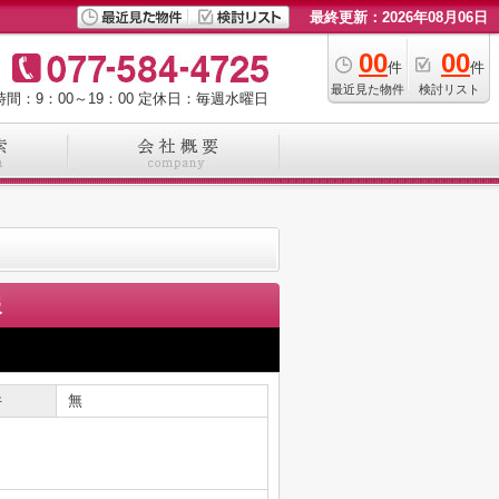
最終更新：2026年08月06日
00
00
件
件
最近見た物件
検討リスト
間：9：00～19：00
定休日：毎週水曜日
報
件
無