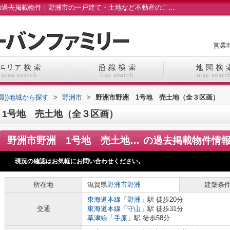
野洲市野洲 1号地 売土地（全３区画）の過去掲載物件｜野洲市の一戸建て・土地など不動産のことなら株式会社アーバンファミリーへ
営業時
売買))地域から探す
>
野洲市
>
野洲市野洲 1号地 売土地（全３区画）
1号地 売土地（全３区画）
野洲市野洲 1号地 売土地（全３区画）
の過去掲載物件情
現況の確認はお気軽にお問い合わせください。
所在地
滋賀県
野洲市
野洲
建築条
東海道本線
「
野洲
」駅 徒歩20分
交通
東海道本線
「
守山
」駅 徒歩31分
草津線
「
手原
」駅 徒歩58分