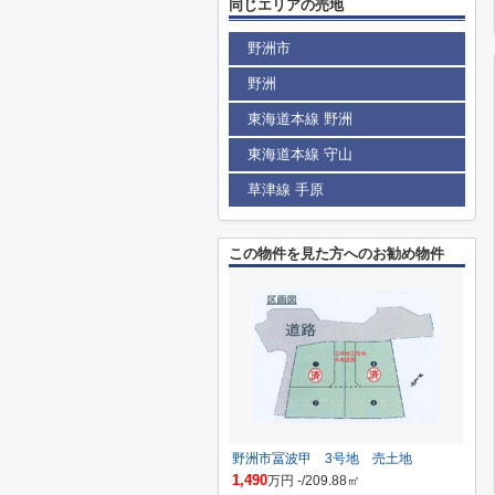
同じエリアの売地
野洲市
野洲
東海道本線 野洲
東海道本線 守山
草津線 手原
この物件を見た方へのお勧め物件
野洲市冨波甲 3号地 売土地
1,490
万円 -/209.88㎡