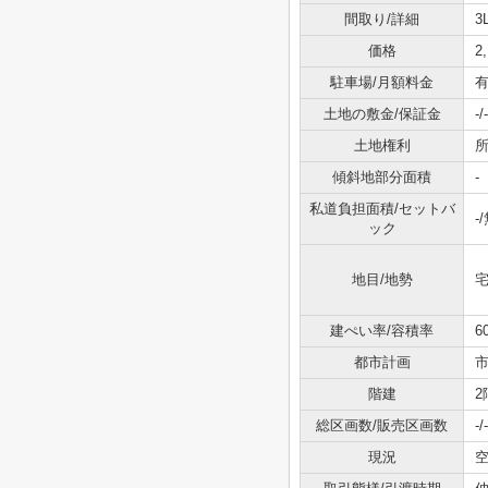
間取り/詳細
3
価格
2
駐車場/月額料金
有
土地の敷金/保証金
-/-
土地権利
傾斜地部分面積
-
私道負担面積/セットバ
-
ック
地目/地勢
宅
建ぺい率/容積率
6
都市計画
階建
2
総区画数/販売区画数
-/-
現況