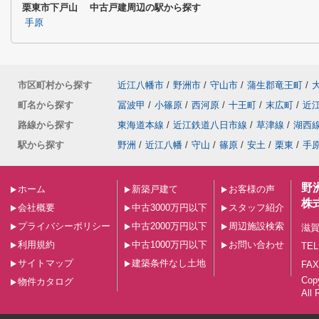
栗東市下戸山 中古戸建周辺の駅から探す
手原
市区町村から探す
近江八幡市
/
野洲市
/
守山市
/
蒲生郡竜王町
/
町名から探す
冨波甲
/
小篠原
/
西河原
/
十王町
/
末広町
/
近
路線から探す
東海道本線
/
近江鉄道八日市線
/
草津線
/
湖西
駅から探す
野洲
/
近江八幡
/
守山
/
篠原
/
安土
/
栗東
/
手
野
ホーム
新築戸建て
お客様の声
株
会社概要
中古3000万円以下
スタッフ紹介
プライバシーポリシー
中古2000万円以下
周辺施設検索
滋賀
利用規約
中古1000万円以下
お問い合わせ
TEL
サイトマップ
建築条件なし土地
FAX
Co
物件カタログ
All 