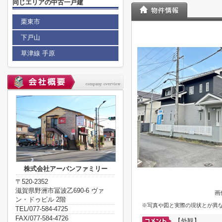
同じエリアの中古一戸建
栗東市
下戸山
草津線 手原
株式会社アーバンファミリー
〒520-2352
滋賀県野洲市冨波乙690-6 ヴァ
画
ン・ドゥビル 2階
※写真や図と実際の現状とが異
TEL/077-584-4725
FAX/077-584-4726
【外観】