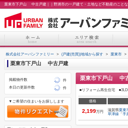
株式会社アーバンファミリー
>
(戸建(売買))地域から探す
>
栗東市
>
栗東市下戸山 中古戸建
栗東市下戸山 中
掲載物件数
件
本日の更新件数
件
■リフォーム再生住宅 ■3
価格
▼ご希望の住まいをお探しします
滋賀県
栗東
2,199
万円
草津線
「
手