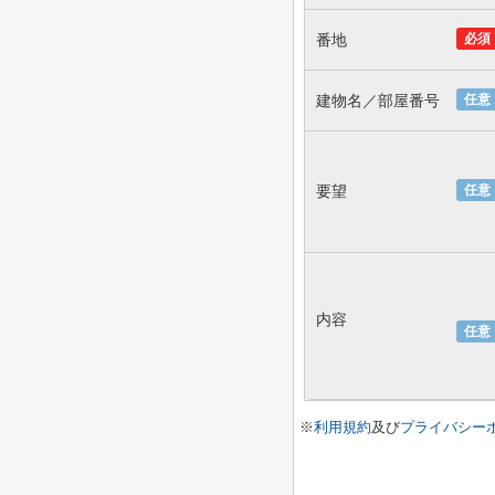
番地
必須
建物名／部屋番号
任意
要望
任意
内容
任意
※
利用規約
及び
プライバシー