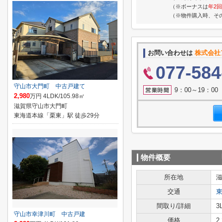
（※ボーナスは
年2回
（※物件購入時、そ
お問い合わせは
株式会社
077-584
守山市大門町 中古戸建て
9：00～19：0
2,980
万円 4LDK/105.98㎡
滋賀県守山市大門町
東海道本線「栗東」駅 徒歩29分
物件概要
所在地
交通
間取り/詳細
3
守山市幸津川町 中古戸建
価格
2