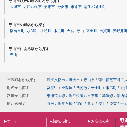
守山市以外の市区町村から探す
大津市
近江八幡市
栗東市
野洲市
米原市
蒲生郡竜王町
守山市の町名から探す
播磨田町
水保町
小島町
木浜町
今宿
守山
立田町
欲賀町
赤野井
守山市にある駅から探す
守山
市区町村から探す
近江八幡市
/
野洲市
/
守山市
/
蒲生郡竜王町
/
町名から探す
冨波甲
/
小篠原
/
西河原
/
十王町
/
末広町
/
近
路線から探す
東海道本線
/
近江鉄道八日市線
/
草津線
/
湖西
駅から探す
野洲
/
近江八幡
/
守山
/
篠原
/
安土
/
栗東
/
手
野
ホーム
新築戸建て
お客様の声
株