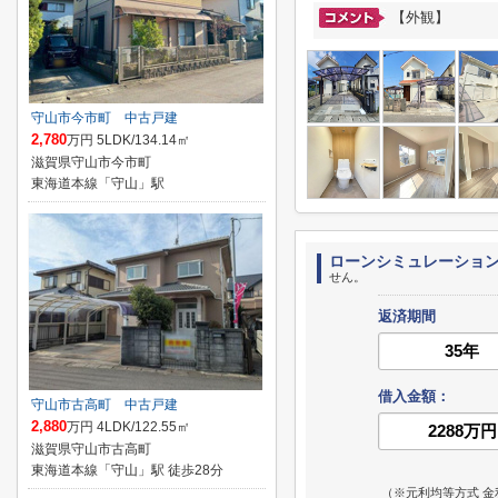
【外観】
守山市今市町 中古戸建
2,780
万円 5LDK/134.14㎡
滋賀県守山市今市町
東海道本線「守山」駅
ローンシミュレーショ
せん。
返済期間
借入金額：
守山市古高町 中古戸建
2,880
万円 4LDK/122.55㎡
滋賀県守山市古高町
東海道本線「守山」駅 徒歩28分
（※元利均等方式 金