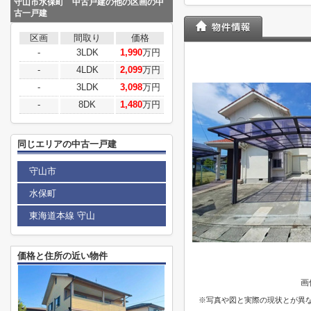
守山市水保町 中古戸建の他の区画の中
古一戸建
区画
間取り
価格
-
3LDK
1,990
万円
-
4LDK
2,099
万円
-
3LDK
3,098
万円
-
8DK
1,480
万円
同じエリアの中古一戸建
守山市
水保町
東海道本線 守山
価格と住所の近い物件
画
※写真や図と実際の現状とが異