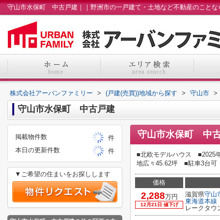
株式会社アーバンファミリー
>
(戸建(売買))地域から探す
>
守山市
>
守山市水保町 中古戸建
守山市水保町 中
掲載物件数
件
本日の更新件数
件
■北欧モデルハウス ■202
地広々45.62坪 ■駐車3
▼ご希望の住まいをお探しします
価格
2,288
滋賀県
守山
万円
東海道本線
12月21日 値下げ
レークタウ