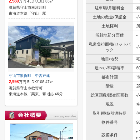
2,980
万円 4LDK/101.86㎡
滋賀県守山市幸津川町
駐車場/月額料金
有
東海道本線「守山」駅
土地の敷金/保証金
-/-
土地権利
傾斜地部分面積
-
私道負担面積/セットバ
-/-
ック
地目/地勢
宅
建ぺい率/容積率
6
守山市欲賀町 中古戸建
都市計画
2,998
万円 5LDK/108.47㎡
階建
2
滋賀県守山市欲賀町
東海道本線「栗東」駅 徒歩46分
総区画数/販売区画数
-/-
現況
取引態様/引渡時期
仲
物件番号
9
設備条件