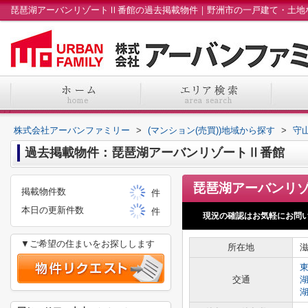
株式会社アーバンファミリー
>
(マンション(売買))地域から探す
>
守
過去掲載物件：琵琶湖アーバンリゾートⅡ番館
掲載物件数
件
本日の更新件数
件
現況の確認はお気軽にお問
▼ご希望の住まいをお探しします
所在地
交通