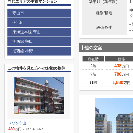
同じエリアの中古マンション
築年月（築年数）
1
守山市
種別/構造
今浜町
設備条件
東海道本線 守山
湖西線 堅田
他の空室
湖西線 小野
所在階
価格
438
2階
万円
この物件を見た方へのお勧め物件
780
9階
万円
1,580
11階
万円
メゾン守山
480
万円 2DK/34.39㎡