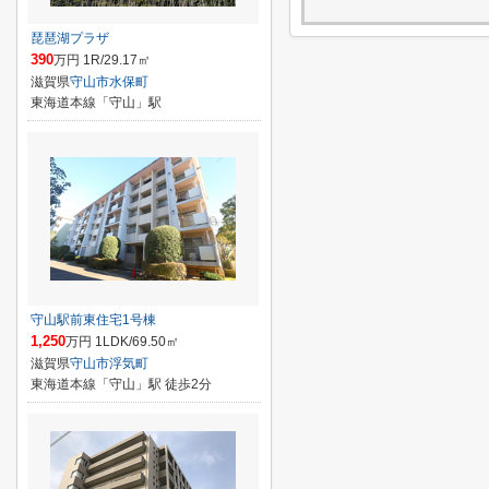
琵琶湖プラザ
390
万円 1R/29.17㎡
滋賀県
守山市
水保町
東海道本線「守山」駅
守山駅前東住宅1号棟
1,250
万円 1LDK/69.50㎡
滋賀県
守山市
浮気町
東海道本線「守山」駅 徒歩2分