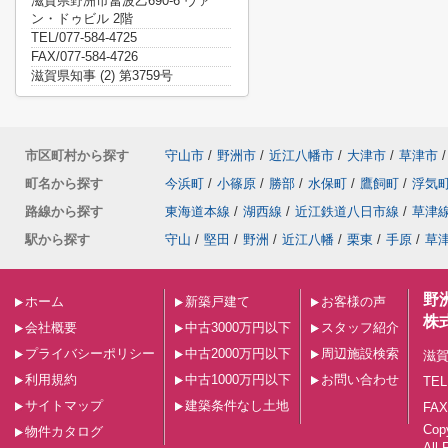
滋賀県野洲市冨波乙690-6 ヴァ
ン・ドゥビル 2階
TEL/077-584-4725
FAX/077-584-4726
滋賀県知事 (2) 第3759号
市区町村から探す
守山市
/
野洲市
/
近江八幡市
/
大津市
/
草津市
/
町名から探す
今浜町
/
小篠原
/
勝部
/
水保町
/
鷹飼町
/
浮気
路線から探す
東海道本線
/
湖西線
/
近江鉄道八日市線
/
草津
駅から探す
守山
/
堅田
/
野洲
/
近江八幡
/
栗東
/
手原
/
草
野
ホーム
新築戸建て
お客様の声
株
会社概要
中古3000万円以下
スタッフ紹介
プライバシーポリシー
中古2000万円以下
周辺施設検索
滋賀
利用規約
中古1000万円以下
お問い合わせ
TEL
サイトマップ
建築条件なし土地
FAX
Co
物件カタログ
All 