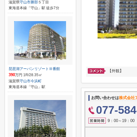
滋賀県
守山市
勝部
５丁目
東海道本線「守山」駅 徒歩7分
琵琶湖アーバンリゾートⅢ番館
【外観】
390
万円 1R/28.35㎡
滋賀県
守山市
今浜町
東海道本線「守山」駅
お問い合わせは
株式会社
077-584
9：00～19：0