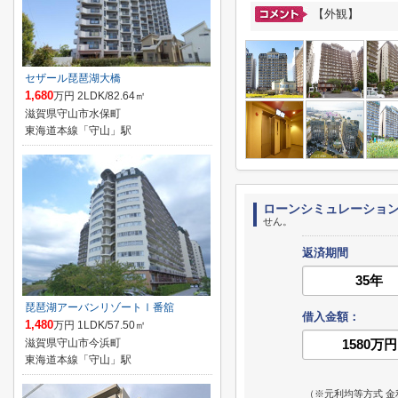
【外観】
セザール琵琶湖大橋
1,680
万円 2LDK/82.64㎡
滋賀県守山市水保町
東海道本線「守山」駅
ローンシミュレーショ
せん。
返済期間
琵琶湖アーバンリゾートⅠ番舘
借入金額：
1,480
万円 1LDK/57.50㎡
滋賀県守山市今浜町
東海道本線「守山」駅
（※元利均等方式 金