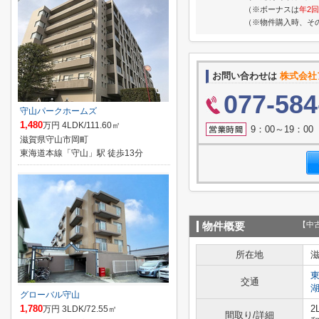
（※ボーナスは
年2回
（※物件購入時、そ
お問い合わせは
株式会社
077-584
守山パークホームズ
1,480
万円 4LDK/111.60㎡
9：00～19：0
滋賀県守山市岡町
東海道本線「守山」駅 徒歩13分
【中
物件概要
所在地
交通
グローバル守山
1,780
2
万円 3LDK/72.55㎡
間取り/詳細