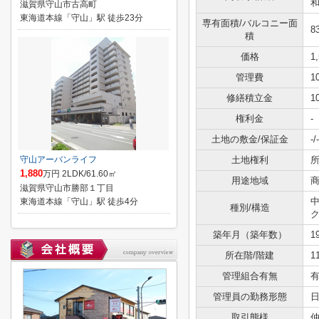
和
滋賀県守山市古高町
東海道本線「守山」駅 徒歩23分
専有面積/バルコニー面
8
積
価格
1
管理費
1
修繕積立金
1
権利金
-
土地の敷金/保証金
-/-
守山アーバンライフ
土地権利
1,880
万円 2LDK/61.60㎡
用途地域
滋賀県守山市勝部１丁目
東海道本線「守山」駅 徒歩4分
種別/構造
築年月（築年数）
1
所在階/階建
1
管理組合有無
管理員の勤務形態
取引態様