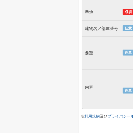
番地
必須
建物名／部屋番号
任意
要望
任意
内容
任意
※
利用規約
及び
プライバシー