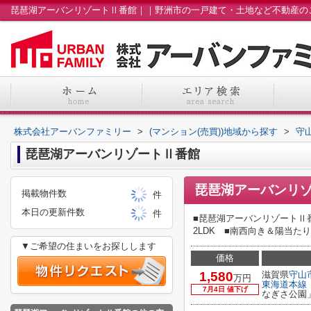
株式会社アーバンファミリー
>
(マンション(売買))地域から探す
>
守
琵琶湖アーバンリゾートⅡ番館
琵琶湖アーバンリゾ
掲載物件数
件
本日の更新件数
件
■琵琶湖アーバンリゾートⅡ番
2LDK ■南西向き＆陽当
▼ご希望の住まいをお探しします
価格
1,580
滋賀県
守山
万円
東海道本線
7月4日 値下げ
なぎさ公園」