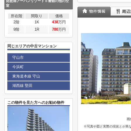
琵琶湖アーバンリゾートⅡ番館の他の空
室
所在階
間取り
価格
2階
1K
438
万円
9階
1R
780
万円
同じエリアの中古マンション
守山市
今浜町
東海道本線 守山
湖西線 堅田
この物件を見た方へのお勧め物件
画
※写真や図と実際の現状とが異