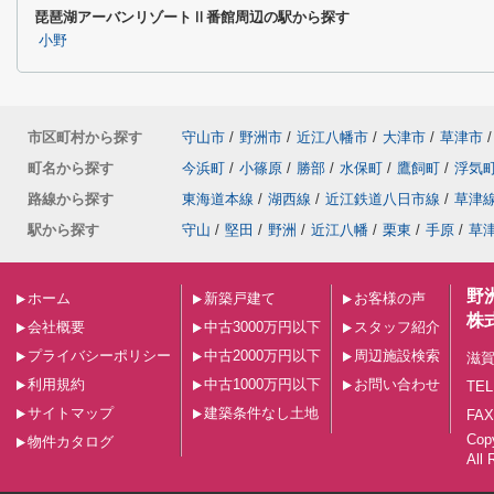
琵琶湖アーバンリゾートⅡ番館周辺の駅から探す
小野
市区町村から探す
守山市
/
野洲市
/
近江八幡市
/
大津市
/
草津市
/
町名から探す
今浜町
/
小篠原
/
勝部
/
水保町
/
鷹飼町
/
浮気
路線から探す
東海道本線
/
湖西線
/
近江鉄道八日市線
/
草津
駅から探す
守山
/
堅田
/
野洲
/
近江八幡
/
栗東
/
手原
/
草
野
ホーム
新築戸建て
お客様の声
株
会社概要
中古3000万円以下
スタッフ紹介
プライバシーポリシー
中古2000万円以下
周辺施設検索
滋賀
利用規約
中古1000万円以下
お問い合わせ
TEL
サイトマップ
建築条件なし土地
FAX
Co
物件カタログ
All 