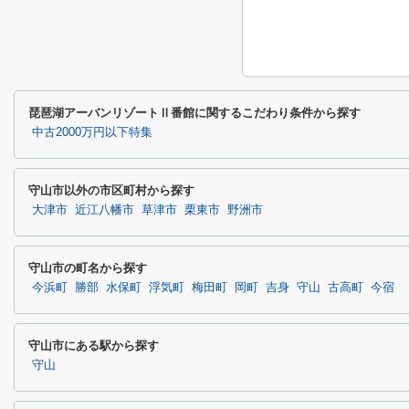
琵琶湖アーバンリゾートⅡ番館に関するこだわり条件から探す
中古2000万円以下特集
守山市以外の市区町村から探す
大津市
近江八幡市
草津市
栗東市
野洲市
守山市の町名から探す
今浜町
勝部
水保町
浮気町
梅田町
岡町
吉身
守山
古高町
今宿
守山市にある駅から探す
守山