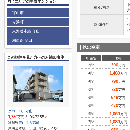
同じエリアの中古マンション
種別/構造
守山市
今浜町
設備条件
東海道本線 守山
湖西線 堅田
他の空室
この物件を見た方へのお勧め物件
所在階
価格
390
3階
万円
1,480
4階
万円
798
4階
万円
720
6階
万円
648
6階
万円
470
6階
万円
グローバル守山
1,060
6階
万円
1,780
万円 3LDK/72.55㎡
1,080
7階
万円
滋賀県
守山市
古高町
東海道本線「守山」駅 徒歩23分
950