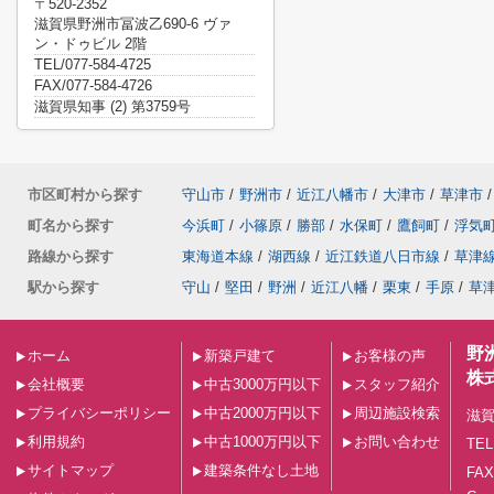
〒520-2352
滋賀県野洲市冨波乙690-6 ヴァ
ン・ドゥビル 2階
TEL/077-584-4725
FAX/077-584-4726
滋賀県知事 (2) 第3759号
市区町村から探す
守山市
/
野洲市
/
近江八幡市
/
大津市
/
草津市
/
町名から探す
今浜町
/
小篠原
/
勝部
/
水保町
/
鷹飼町
/
浮気
路線から探す
東海道本線
/
湖西線
/
近江鉄道八日市線
/
草津
駅から探す
守山
/
堅田
/
野洲
/
近江八幡
/
栗東
/
手原
/
草
野
ホーム
新築戸建て
お客様の声
株
会社概要
中古3000万円以下
スタッフ紹介
プライバシーポリシー
中古2000万円以下
周辺施設検索
滋賀
利用規約
中古1000万円以下
お問い合わせ
TEL
サイトマップ
建築条件なし土地
FAX