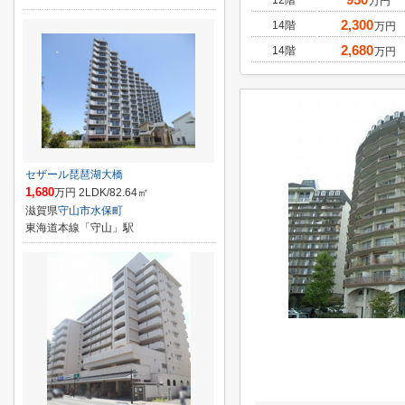
12階
万円
2,300
14階
万円
2,680
14階
万円
セザール琵琶湖大橋
1,680
万円 2LDK/82.64㎡
滋賀県
守山市
水保町
東海道本線「守山」駅