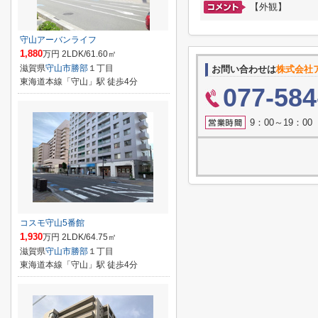
【外観】
守山アーバンライフ
1,880
万円 2LDK/61.60㎡
滋賀県
守山市
勝部
１丁目
お問い合わせは
株式会社
東海道本線「守山」駅 徒歩4分
077-584
9：00～19：0
コスモ守山5番館
1,930
万円 2LDK/64.75㎡
滋賀県
守山市
勝部
１丁目
東海道本線「守山」駅 徒歩4分