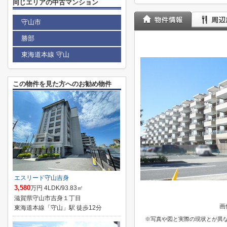
同じエリアの中古マンション
守山市
勝部
東海道本線 守山
この物件を見た方へのお勧め物件
エスリード守山吉身
3,580
万円 4LDK/93.83㎡
滋賀県守山市吉身１丁目
画
東海道本線「守山」駅 徒歩12分
※写真や図と実際の現状とが異