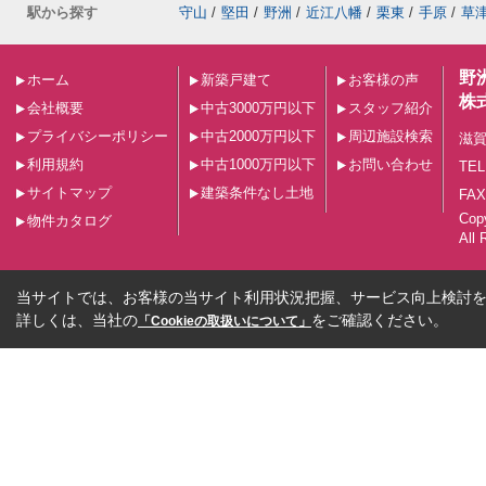
駅から探す
守山
/
堅田
/
野洲
/
近江八幡
/
栗東
/
手原
/
草
野
ホーム
新築戸建て
お客様の声
株
会社概要
中古3000万円以下
スタッフ紹介
プライバシーポリシー
中古2000万円以下
周辺施設検索
滋賀
利用規約
中古1000万円以下
お問い合わせ
TEL
サイトマップ
建築条件なし土地
FAX
Co
物件カタログ
All 
当サイトでは、お客様の当サイト利用状況把握、サービス向上検討を目
詳しくは、当社の
をご確認ください。
「Cookieの取扱いについて」