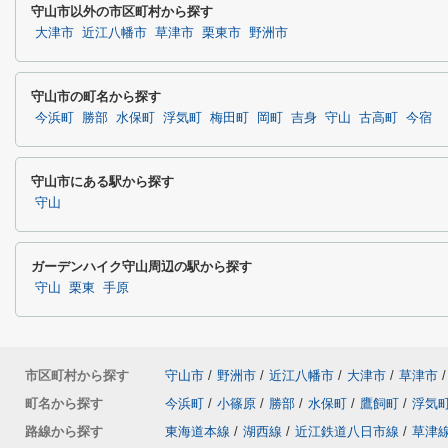
守山市以外の市区町村から探す
大津市
近江八幡市
草津市
栗東市
野洲市
守山市の町名から探す
今浜町
勝部
水保町
浮気町
梅田町
岡町
吉身
守山
古高町
今宿
守山市にある駅から探す
守山
ガーデンハイク守山周辺の駅から探す
守山
栗東
手原
市区町村から探す
守山市
/
野洲市
/
近江八幡市
/
大津市
/
草津市
/
町名から探す
今浜町
/
小篠原
/
勝部
/
水保町
/
鷹飼町
/
浮気
路線から探す
東海道本線
/
湖西線
/
近江鉄道八日市線
/
草津