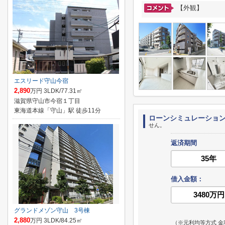
【外観】
エスリード守山今宿
2,890
万円 3LDK/77.31㎡
滋賀県守山市今宿１丁目
東海道本線「守山」駅 徒歩11分
ローンシミュレーショ
せん。
返済期間
借入金額：
グランドメゾン守山 3号棟
2,880
万円 3LDK/84.25㎡
（※元利均等方式 金