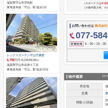
滋賀県守山市浮気町
（※ボーナスは
年2回
東海道本線「守山」駅 徒歩1分
（※物件購入時、そ
お問い合わせは
株式会社
077-584
9：00～19：0
レックスガーデン守山弐番館
2,790
万円 4LDK/99.88㎡
滋賀県守山市吉身５丁目
東海道本線「守山」駅 徒歩10分
【中
物件概要
所在地
交通
2
間取り/詳細
洋