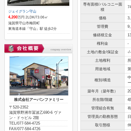
専有面積/バルコニー面
7
積
ジェイグラン守山
4,200
万円 2LDK/73.06㎡
価格
3
滋賀県守山市梅田町
管理費
9
東海道本線「守山」駅 徒歩2分
修繕積立金
1
権利金
-
土地の敷金/保証金
-/-
土地権利
用途地域
種別/構造
築年月（築年数）
2
株式会社アーバンファミリー
所在階/階建
4
〒520-2352
管理組合有無
滋賀県野洲市冨波乙690-6 ヴァ
管理員の勤務形態
ン・ドゥビル 2階
TEL/077-584-4725
取引態様
FAX/077-584-4726