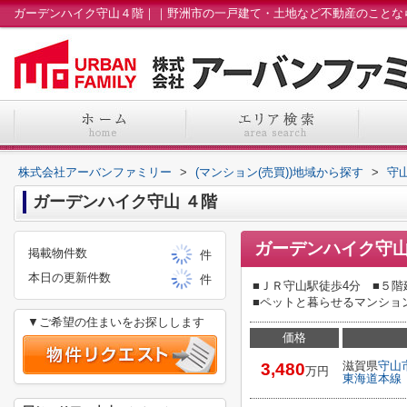
株式会社アーバンファミリー
>
(マンション(売買))地域から探す
>
守
ガーデンハイク守山 ４階
ガーデンハイク守山
掲載物件数
件
本日の更新件数
件
■ＪＲ守山駅徒歩4分 ■５階
■ペットと暮らせるマンショ
▼ご希望の住まいをお探しします
価格
滋賀県
守山
3,480
万円
東海道本線