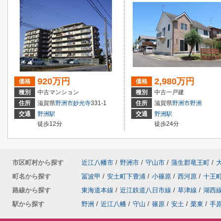
920万円
2,980万円
価格
価格
種別
中古マンション
種別
中古一戸建
住所
滋賀県
野洲市
妙光寺
331-1
住所
滋賀県
野洲市
野洲
交通
野洲駅
交通
野洲駅
徒歩12分
徒歩24分
市区町村から探す
近江八幡市
/
野洲市
/
守山市
/
蒲生郡竜王町
/
町名から探す
冨波甲
/
安土町下豊浦
/
小篠原
/
西河原
/
十王
路線から探す
東海道本線
/
近江鉄道八日市線
/
草津線
/
湖西
駅から探す
野洲
/
近江八幡
/
守山
/
篠原
/
安土
/
栗東
/
手