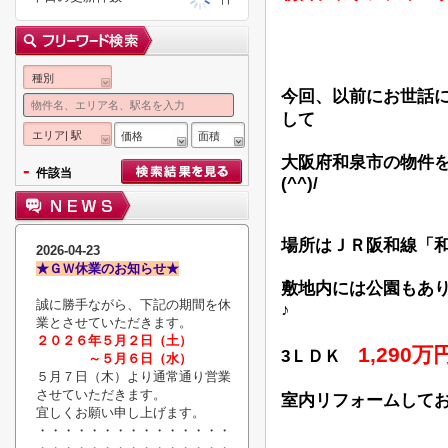
種別
今回、以前にお世話
して
エリア| 駅
価格
面積
大阪府和泉市の物件
-
件該当
(^^)/
場所はＪＲ阪和線「
2026-04-23
★ＧＷ休業のお知らせ★
敷地内には公園もあ
誠に勝手ながら、下記の期間を休
♪
業とさせていただきます。
２０２６年５月２日（土）
1,290
3ＬＤＫ
～５月６日（水）
５月７日（木）より通常通り営業
させていただきます。
室内リフォームしてお
宜しくお願い申し上げます。
・・・・・・・・・・・・・・・