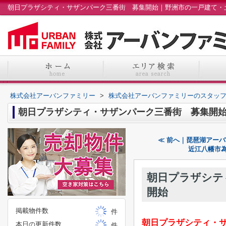
朝日プラザシティ・サザンパーク三番街 募集開始｜野洲市の一戸建て・
株式会社アーバンファミリー
>
株式会社アーバンファミリーのスタッ
朝日プラザシティ・サザンパーク三番街 募集開
≪ 前へ｜琵琶湖アー
近江八幡市
朝日プラザシテ
開始
掲載物件数
件
朝日プラザシティ・
本日の更新件数
件