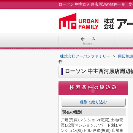
株式会社アーバンファミリー
>
周辺施
件
ローソン 中主西河原店周辺
種別で絞り込む
現在の種別
戸建(売買),マンション(売買),土地(売
買),投資マンション,アパート(棟),マ
ンション(棟),ビル,戸建(投資),店舗事