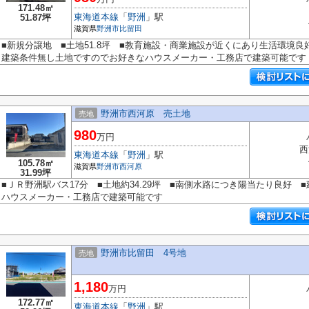
171.48㎡
東海道本線
「
野洲
」駅
51.87坪
滋賀県
野洲市
比留田
■新規分譲地 ■土地51.8坪 ■教育施設・商業施設が近くにあり生活環境良
建築条件無し土地ですのでお好きなハウスメーカー・工務店で建築可能です
野洲市西河原 売土地
売地
980
万円
西
東海道本線
「
野洲
」駅
105.78㎡
滋賀県
野洲市
西河原
31.99坪
■ＪＲ野洲駅バス17分 ■土地約34.29坪 ■南側水路につき陽当たり良好
ハウスメーカー・工務店で建築可能です
野洲市比留田 4号地
売地
1,180
万円
172.77㎡
東海道本線
「
野洲
」駅