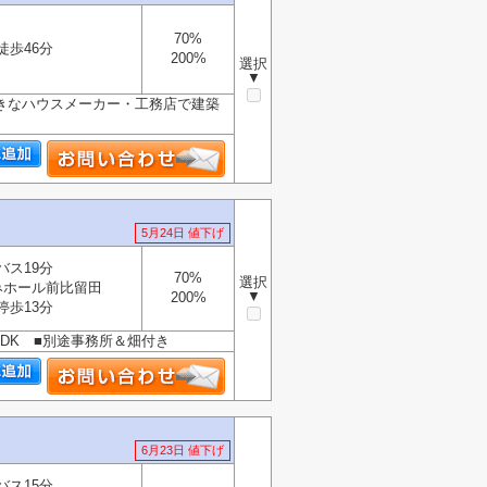
70%
徒歩46分
200%
選択
▼
きなハウスメーカー・工務店で建築
5月24日 値下げ
バス19分
70%
選択
みホール前比留田
▼
200%
停歩13分
SDK ■別途事務所＆畑付き
6月23日 値下げ
バス15分