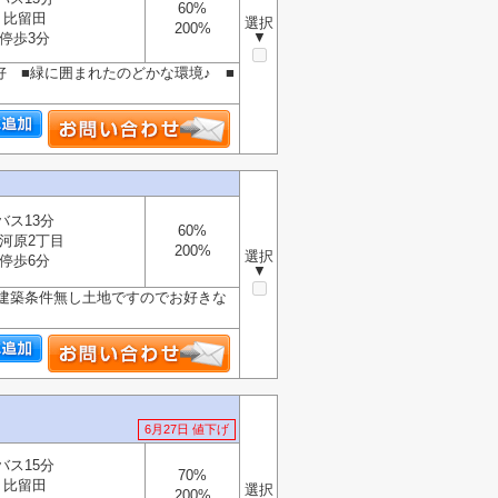
60%
比留田
選択
200%
▼
停歩3分
好 ■緑に囲まれたのどかな環境♪ ■
バス13分
60%
河原2丁目
200%
選択
停歩6分
▼
 ■建築条件無し土地ですのでお好きな
6月27日 値下げ
バス15分
70%
比留田
選択
200%