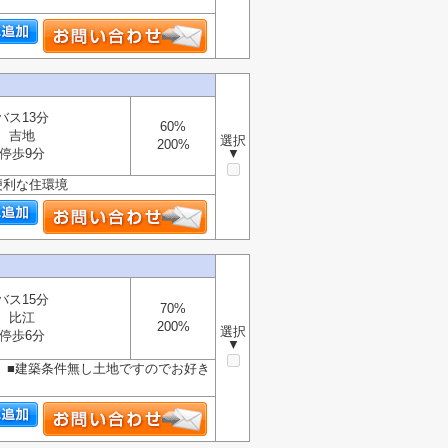
バス13分
60%
吉地
選択
200%
停歩9分
▼
便利な住環境
バス15分
70%
比江
200%
選択
停歩6分
▼
 ■建築条件無し土地ですのでお好き