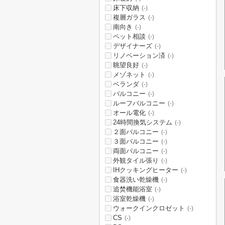
床下収納
(-)
複層ガラス
(-)
南向き
(-)
ペット相談
(-)
デザイナーズ
(-)
リノベーション済
(-)
眺望良好
(-)
メゾネット
(-)
ベランダ
(-)
バルコニー
(-)
ルーフバルコニー
(-)
オール電化
(-)
24時間換気システム
(-)
２面バルコニー
(-)
３面バルコニー
(-)
両面バルコニー
(-)
外観タイル張り
(-)
IHクッキングヒーター
(-)
食器洗い乾燥機
(-)
追焚機能浴室
(-)
浴室乾燥機
(-)
ウォークインクロゼット
(-)
CS
(-)