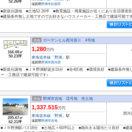
52.26坪
滋賀県
野洲市
比留田
■新規分譲地 ■土地52.26坪 ■教育施設・商業施設が近くにあり生活環
■建築条件無し土地ですのでお好きなハウスメーカー・工務店で建築可能で
ガーデンヒル西河原Ⅱ 4号地
売地
1,280
万円
166.08㎡
50.23坪
東海道本線
「
野洲
」駅
滋賀県
野洲市
西河原
■新規分譲地 ■ＪＲ野洲駅徒歩15分 ■全4区画 ■環境良好 ■建築条件
ー・工務店で建築可能です♪
野洲市吉地 ③号地 売土地
売地
1,337.515
万円
西河
東海道本線
「
野洲
」駅
205.67㎡
滋賀県
野洲市
吉地
62.21坪
■ＪＲ野洲駅バス18分 ■土地広々60坪以上 ■南向き＆陽当たり良好 ■