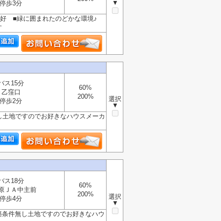
▼
停歩3分
境良好 ■緑に囲まれたのどかな環境♪
す
バス15分
60%
乙窪口
200%
選択
停歩2分
▼
無し土地ですのでお好きなハウスメーカ
バス18分
60%
原ＪＡ中主前
200%
選択
停歩4分
▼
建築条件無し土地ですのでお好きなハウ