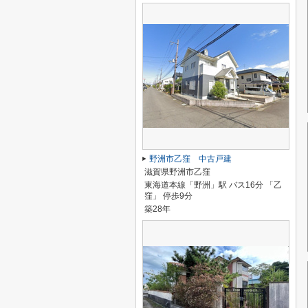
野洲市乙窪 中古戸建
滋賀県野洲市乙窪
東海道本線「野洲」駅 バス16分 「乙
窪」 停歩9分
築28年