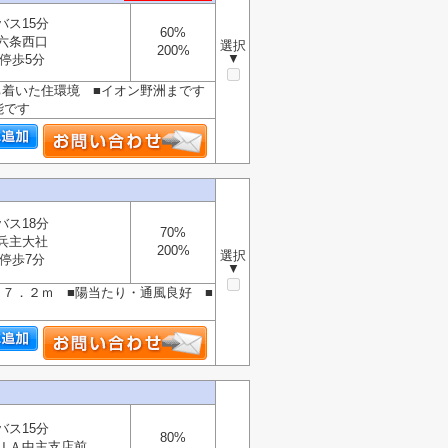
バス15分
60%
六条西口
選択
200%
▼
停歩5分
ち着いた住環境 ■イオン野洲まです
能です
バス18分
70%
兵主大社
200%
選択
停歩7分
▼
々７．２ｍ ■陽当たり・通風良好 ■
バス15分
80%
ＪＡ中主支店前