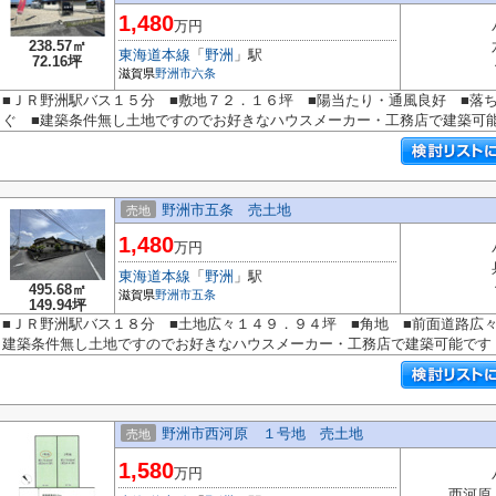
1,480
万円
238.57㎡
東海道本線
「
野洲
」駅
72.16坪
滋賀県
野洲市
六条
■ＪＲ野洲駅バス１５分 ■敷地７２．１６坪 ■陽当たり・通風良好 ■落
ぐ ■建築条件無し土地ですのでお好きなハウスメーカー・工務店で建築可
野洲市五条 売土地
売地
1,480
万円
東海道本線
「
野洲
」駅
495.68㎡
滋賀県
野洲市
五条
149.94坪
■ＪＲ野洲駅バス１８分 ■土地広々１４９．９４坪 ■角地 ■前面道路広
建築条件無し土地ですのでお好きなハウスメーカー・工務店で建築可能です
野洲市西河原 １号地 売土地
売地
1,580
万円
西河原