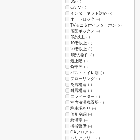
BS
(-)
CATV
(-)
インターネット対応
(-)
オートロック
(-)
TVモニタ付インターホン
(-)
宅配ボックス
(-)
2階以上
(-)
10階以上
(-)
20階以上
(-)
1階の物件
(-)
最上階
(-)
角部屋
(-)
バス・トイレ別
(-)
フローリング
(-)
免震構造
(-)
耐震構造
(-)
エレベーター
(-)
室内洗濯機置場
(-)
駐車場あり
(-)
個別空調
(-)
給湯室
(-)
機械警備
(-)
OAフロア
(-)
バリアフリー
(-)