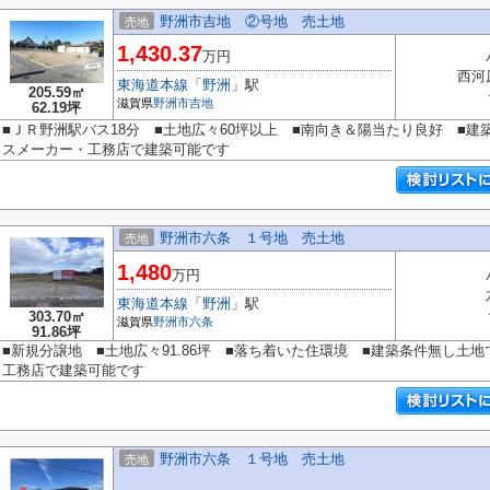
野洲市吉地 ②号地 売土地
売地
1,430.37
万円
西河
東海道本線
「
野洲
」駅
205.59㎡
滋賀県
野洲市
吉地
62.19坪
■ＪＲ野洲駅バス18分 ■土地広々60坪以上 ■南向き＆陽当たり良好 ■
スメーカー・工務店で建築可能です
野洲市六条 １号地 売土地
売地
1,480
万円
東海道本線
「
野洲
」駅
303.70㎡
滋賀県
野洲市
六条
91.86坪
■新規分譲地 ■土地広々91.86坪 ■落ち着いた住環境 ■建築条件無し土
工務店で建築可能です
野洲市六条 １号地 売土地
売地