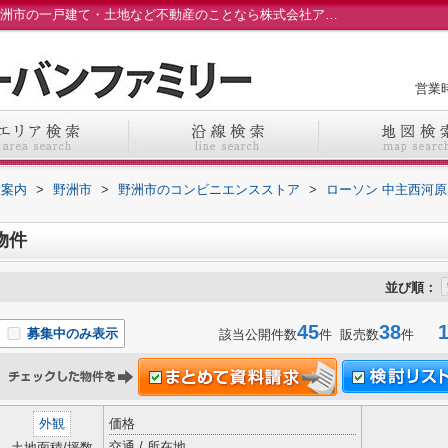
ローソン 中主西河原店周辺の物件一覧｜野洲市の一戸建て・土地など不動産のことなら株式会社アーバンファミリーへ
営業時
設案内
>
野洲市
>
野洲市のコンビニエンスストア
>
ローソン 中主西河原
物件
並び順：
45
38
1-
募集中のみ表示
該当公開件数
件 販売数
件
外観
価格
交通 / 所在地
土地面積/坪数