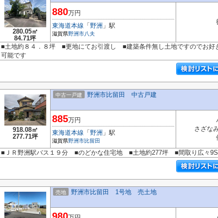
880
万円
東海道本線
「
野洲
」駅
280.05㎡
滋賀県
野洲市
八夫
84.71坪
■土地約８４．８坪 ■更地にてお引渡し ■建築条件無し土地ですのでお好
可能です
野洲市比留田 中古戸建
中古一戸建
885
万円
さざな
918.08㎡
東海道本線
「
野洲
」駅
277.71坪
滋賀県
野洲市
比留田
■ＪＲ野洲駅バス１９分 ■のどかな住宅地 ■土地約277坪 ■間取り広々9
野洲市比留田 1号地 売土地
売地
980
万円