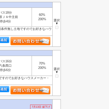
バス18分
60%
原ＪＡ中主前
200%
選択
停歩4分
▼
建築条件無し土地ですのでお好きなハウ
バス16分
70%
六条西口
200%
選択
停歩6分
▼
地ですのでお好きなハウスメーカー・
7月13日 値下げ