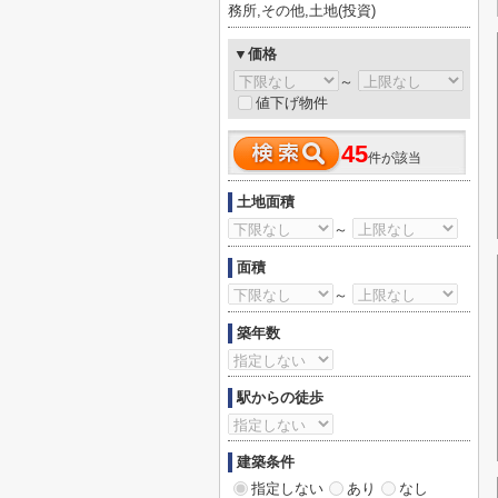
務所,その他,土地(投資)
▼価格
～
値下げ物件
45
件が該当
土地面積
～
面積
～
築年数
駅からの徒歩
建築条件
指定しない
あり
なし