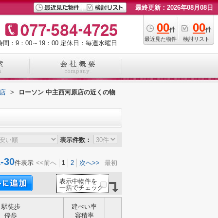
最終更新：2026年08月08日
00
00
件
件
最近見た物件
検討リスト
間：9：00～19：00
定休日：毎週水曜日
店
>
ローソン 中主西河原店の近くの物
表示件数：
30
件表示
<<前へ
1
2
次へ>>
最初
表示中物件を
一括でチェック
駅徒歩
建ぺい率
停歩
容積率