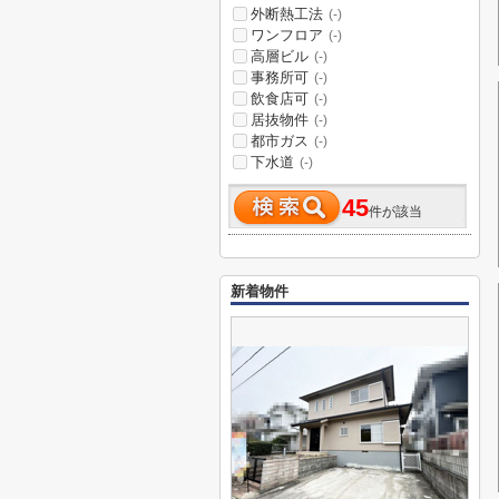
外断熱工法
(-)
ワンフロア
(-)
高層ビル
(-)
事務所可
(-)
飲食店可
(-)
居抜物件
(-)
都市ガス
(-)
下水道
(-)
45
件が該当
新着物件