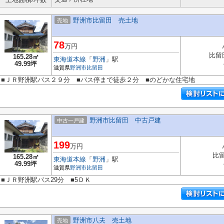
野洲市比留田 売土地
売地
78
万円
比留
165.28㎡
東海道本線
「
野洲
」駅
49.99坪
滋賀県
野洲市
比留田
■ＪＲ野洲駅バス２９分 ■バス停まで徒歩２分 ■のどかな住宅地
野洲市比留田 中古戸建
中古一戸建
199
万円
比
165.28㎡
東海道本線
「
野洲
」駅
49.99坪
滋賀県
野洲市
比留田
■ＪＲ野洲駅バス29分 ■5ＤＫ
野洲市八夫 売土地
売地