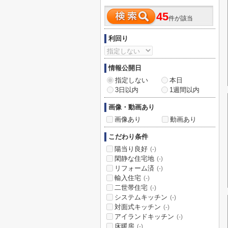
45
件が該当
利回り
情報公開日
指定しない
本日
3日以内
1週間以内
画像・動画あり
画像あり
動画あり
こだわり条件
陽当り良好
(-)
閑静な住宅地
(-)
リフォーム済
(-)
輸入住宅
(-)
二世帯住宅
(-)
システムキッチン
(-)
対面式キッチン
(-)
アイランドキッチン
(-)
床暖房
(-)