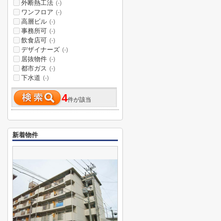
外断熱工法
(-)
ワンフロア
(-)
高層ビル
(-)
事務所可
(-)
飲食店可
(-)
デザイナーズ
(-)
居抜物件
(-)
都市ガス
(-)
下水道
(-)
4
件が該当
新着物件