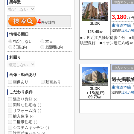
築年数
中古マンショ
3,180
万
4
件が該当
3LDK
東海道本線
滋賀県
近江八
123.48㎡
情報公開日
■ＪＲ近江八幡駅徒歩４分 ■最
指定しない
本日
眺望良好 ■イオン近江八幡
3日以内
1週間以内
利回り
中古マンショ
画像・動画あり
過去掲載
画像あり
動画あり
東海道本線
3LDK
こだわり条件
滋賀県
近江八
＋1S(納戸)
69.79㎡
陽当り良好
(-)
閑静な住宅地
(-)
リフォーム済
(-)
輸入住宅
(-)
二世帯住宅
(-)
システムキッチン
(-)
対面式キッチン
(-)