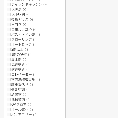
アイランドキッチン
(-)
床暖房
(-)
床下収納
(-)
複層ガラス
(-)
南向き
(-)
自由設計対応
(-)
バス・トイレ別
(-)
フローリング
(-)
オートロック
(-)
2階以上
(-)
1階の物件
(-)
最上階
(-)
免震構造
(-)
耐震構造
(-)
エレベーター
(-)
室内洗濯機置場
(-)
駐車場あり
(-)
個別空調
(-)
給湯室
(-)
機械警備
(-)
OAフロア
(-)
オール電化
(-)
バリアフリー
(-)