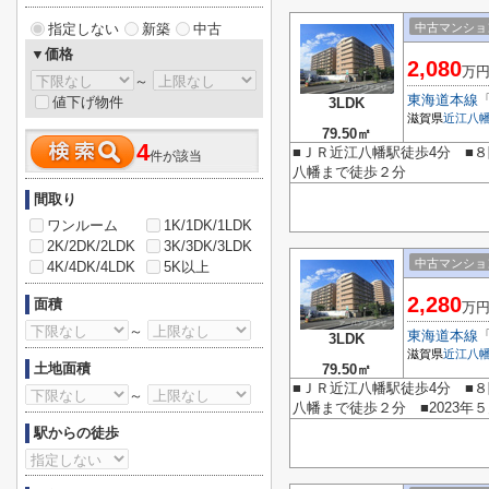
指定しない
新築
中古
中古マンショ
▼価格
2,080
万
～
東海道本線
値下げ物件
3LDK
滋賀県
近江八
79.50㎡
4
■ＪＲ近江八幡駅徒歩4分 ■８
件が該当
八幡まで徒歩２分
間取り
ワンルーム
1K/1DK/1LDK
2K/2DK/2LDK
3K/3DK/3LDK
中古マンショ
4K/4DK/4LDK
5K以上
2,280
面積
万
～
東海道本線
3LDK
滋賀県
近江八
土地面積
79.50㎡
■ＪＲ近江八幡駅徒歩4分 ■８
～
八幡まで徒歩２分 ■2023年
駅からの徒歩