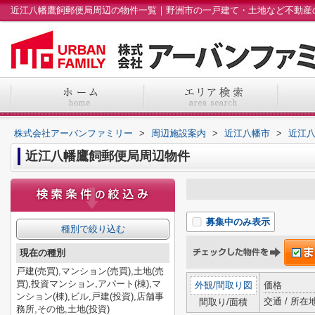
株式会社アーバンファミリー
>
周辺施設案内
>
近江八幡市
>
近江
近江八幡鷹飼郵便局周辺物件
募集中のみ表示
種別で絞り込む
現在の種別
戸建(売買),マンション(売買),土地(売
買),投資マンション,アパート(棟),マ
外観
/
間取り図
価格
ンション(棟),ビル,戸建(投資),店舗事
交通 / 所在
間取り/面積
務所,その他,土地(投資)