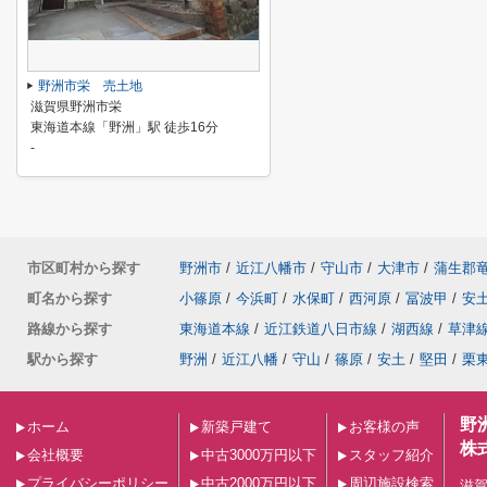
野洲市栄 売土地
滋賀県野洲市栄
東海道本線「野洲」駅 徒歩16分
-
市区町村から探す
野洲市
/
近江八幡市
/
守山市
/
大津市
/
蒲生郡
町名から探す
小篠原
/
今浜町
/
水保町
/
西河原
/
冨波甲
/
安
路線から探す
東海道本線
/
近江鉄道八日市線
/
湖西線
/
草津
駅から探す
野洲
/
近江八幡
/
守山
/
篠原
/
安土
/
堅田
/
栗
野
ホーム
新築戸建て
お客様の声
株
会社概要
中古3000万円以下
スタッフ紹介
プライバシーポリシー
中古2000万円以下
周辺施設検索
滋賀