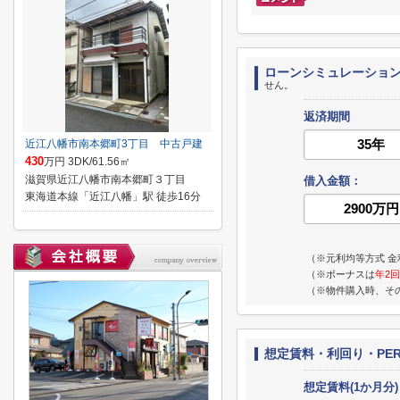
ローンシミュレーショ
せん。
返済期間
近江八幡市南本郷町3丁目 中古戸建
430
万円 3DK/61.56㎡
滋賀県近江八幡市南本郷町３丁目
借入金額：
東海道本線「近江八幡」駅 徒歩16分
（※元利均等方式 金
（※ボーナスは
年2回
（※物件購入時、そ
想定賃料・利回り・PE
想定賃料(1か月分)