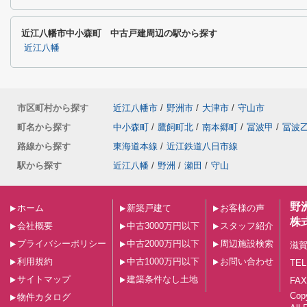
近江八幡市中小森町 中古戸建周辺の駅から探す
近江八幡
市区町村から探す
近江八幡市
/
野洲市
/
大津市
/
守山市
町名から探す
中小森町
/
鷹飼町北
/
南本郷町
/
冨波甲
/
冨波
路線から探す
東海道本線
/
近江鉄道八日市線
駅から探す
近江八幡
/
野洲
/
瀬田
/
守山
野
ホーム
新築戸建て
お客様の声
株
会社概要
中古3000万円以下
スタッフ紹介
プライバシーポリシー
中古2000万円以下
周辺施設検索
滋賀
利用規約
中古1000万円以下
お問い合わせ
TEL
サイトマップ
建築条件なし土地
FAX
Co
物件カタログ