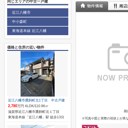
同じエリアの中古一戸建
近江八幡市
中小森町
東海道本線 近江八幡
価格と住所の近い物件
近江八幡市鷹飼町北1丁目 中古戸建
2,780
万円 4LDK/110.96㎡
画
滋賀県近江八幡市鷹飼町北１丁目
東海道本線「近江八幡」駅 徒歩13分
※写真や図と実際の現状とが異