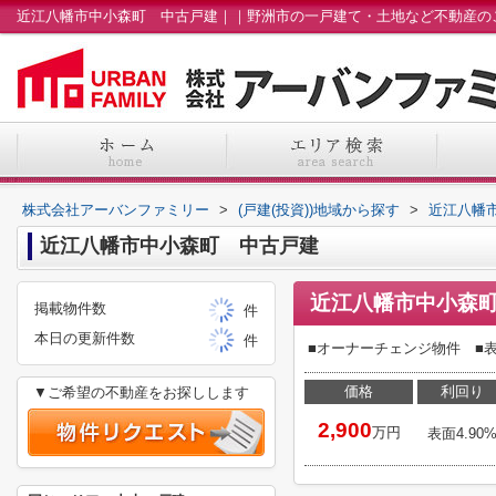
株式会社アーバンファミリー
>
(戸建(投資))地域から探す
>
近江八幡
近江八幡市中小森町 中古戸建
近江八幡市中小森
掲載物件数
件
本日の更新件数
件
■オーナーチェンジ物件 ■表面
価格
利回り
▼ご希望の不動産をお探しします
2,900
万円
表面4.90