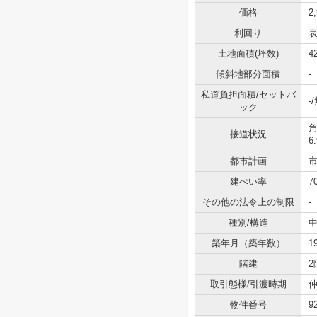
価格
2
利回り
表
土地面積(坪数)
4
傾斜地部分面積
-
私道負担面積/セットバ
-
ック
角
接道状況
6
都市計画
建ぺい率
7
その他の法令上の制限
-
種別/構造
中
築年月（築年数）
1
階建
2
取引態様/引渡時期
仲
物件番号
9