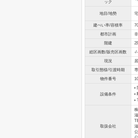
ック
地目/地勢
宅
建ぺい率/容積率
7
都市計画
階建
2
総区画数/販売区画数
-/-
現況
取引態様/引渡時期
専
物件番号
1
設備条件
滋
T
取扱会社
滋