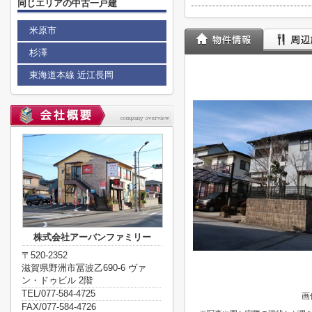
同じエリアの中古一戸建
米原市
杉澤
東海道本線 近江長岡
株式会社アーバンファミリー
〒520-2352
滋賀県野洲市冨波乙690-6 ヴァ
ン・ドゥビル 2階
TEL/077-584-4725
画
FAX/077-584-4726