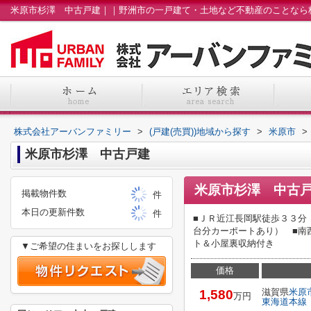
株式会社アーバンファミリー
>
(戸建(売買))地域から探す
>
米原市
>
米原市杉澤 中古戸建
米原市杉澤 中古
掲載物件数
件
本日の更新件数
件
■ＪＲ近江長岡駅徒歩３３分
台分カーポートあり） ■南
ト＆小屋裏収納付き
▼ご希望の住まいをお探しします
価格
滋賀県
米原
1,580
万円
東海道本線