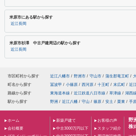
米原市にある駅から探す
近江長岡
米原市杉澤 中古戸建周辺の駅から探す
近江長岡
市区町村から探す
近江八幡市
/
野洲市
/
守山市
/
蒲生郡竜王町
/
町名から探す
冨波甲
/
小篠原
/
西河原
/
十王町
/
末広町
/
近
路線から探す
東海道本線
/
近江鉄道八日市線
/
草津線
/
湖西
駅から探す
野洲
/
近江八幡
/
守山
/
篠原
/
安土
/
栗東
/
手
野
ホーム
新築戸建て
お客様の声
株
会社概要
中古3000万円以下
スタッフ紹介