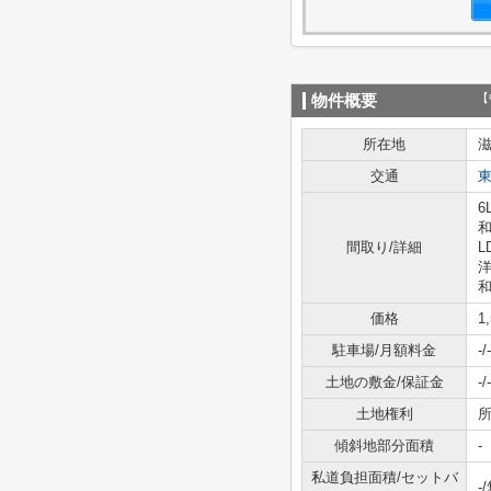
【
物件概要
所在地
交通
6
和
間取り/詳細
L
洋
和
価格
1
駐車場/月額料金
-/-
土地の敷金/保証金
-/-
土地権利
傾斜地部分面積
-
私道負担面積/セットバ
-