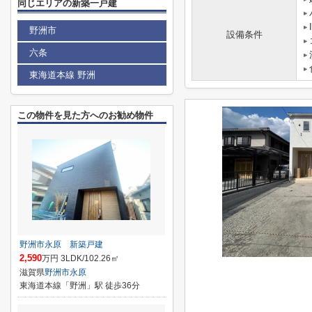
同じエリアの新築一戸建
野洲市
設備条件
六条
東海道本線 野洲
この物件を見た方へのお勧め物件
野洲市永原 新築戸建
2,590
万円 3LDK/102.26㎡
滋賀県
野洲市
永原
東海道本線「野洲」駅 徒歩36分