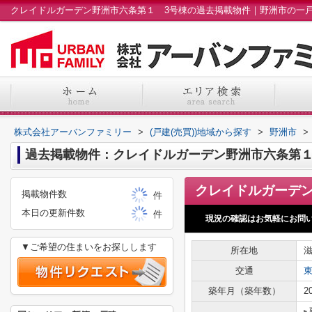
株式会社アーバンファミリー
>
(戸建(売買))地域から探す
>
野洲市
>
過去掲載物件：クレイドルガーデン野洲市六条第１
掲載物件数
件
本日の更新件数
件
現況の確認はお気軽にお問
▼ご希望の住まいをお探しします
所在地
交通
築年月（築年数）
2