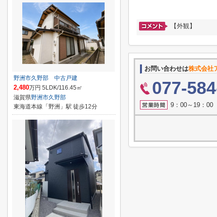
【外観】
お問い合わせは
株式会社
野洲市久野部 中古戸建
077-584
2,480
万円 5LDK/116.45㎡
滋賀県
野洲市
久野部
9：00～19：0
東海道本線「野洲」駅 徒歩12分