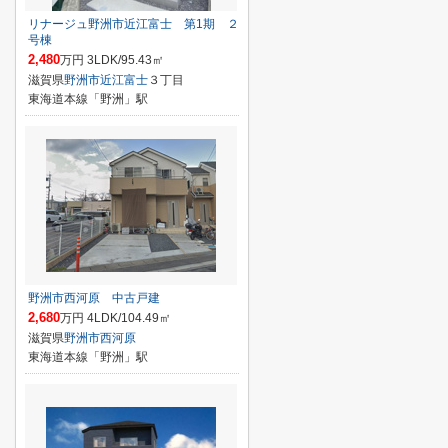
リナージュ野洲市近江富士 第1期 ２
号棟
2,480
万円 3LDK/95.43㎡
滋賀県
野洲市
近江富士
３丁目
東海道本線「野洲」駅
野洲市西河原 中古戸建
2,680
万円 4LDK/104.49㎡
滋賀県
野洲市
西河原
東海道本線「野洲」駅