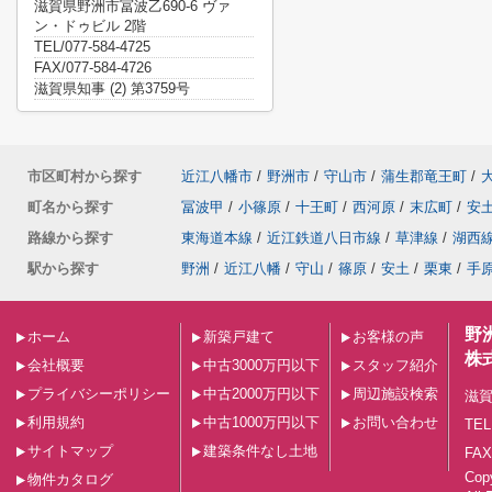
滋賀県野洲市冨波乙690-6 ヴァ
ン・ドゥビル 2階
TEL/077-584-4725
FAX/077-584-4726
滋賀県知事 (2) 第3759号
市区町村から探す
近江八幡市
/
野洲市
/
守山市
/
蒲生郡竜王町
/
町名から探す
冨波甲
/
小篠原
/
十王町
/
西河原
/
末広町
/
安
路線から探す
東海道本線
/
近江鉄道八日市線
/
草津線
/
湖西
駅から探す
野洲
/
近江八幡
/
守山
/
篠原
/
安土
/
栗東
/
手
野
ホーム
新築戸建て
お客様の声
株
会社概要
中古3000万円以下
スタッフ紹介
プライバシーポリシー
中古2000万円以下
周辺施設検索
滋賀
利用規約
中古1000万円以下
お問い合わせ
TEL
サイトマップ
建築条件なし土地
FAX
Co
物件カタログ