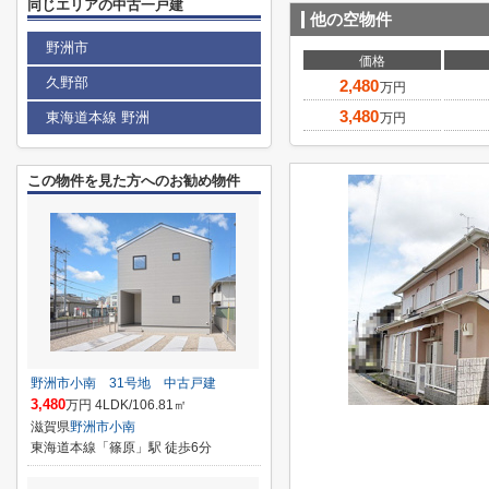
同じエリアの中古一戸建
他の空物件
野洲市
価格
久野部
2,480
万円
3,480
東海道本線 野洲
万円
この物件を見た方へのお勧め物件
野洲市小南 31号地 中古戸建
3,480
万円 4LDK/106.81㎡
滋賀県
野洲市
小南
東海道本線「篠原」駅 徒歩6分