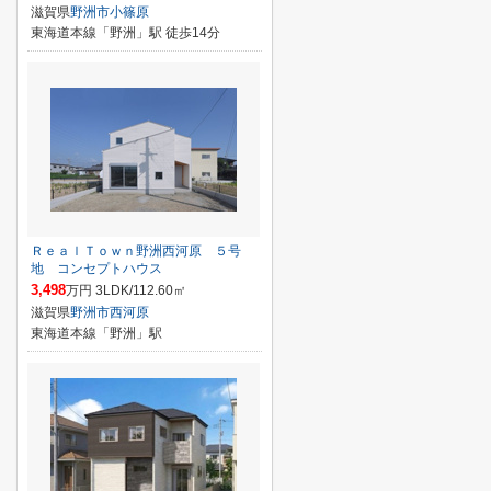
滋賀県
野洲市
小篠原
東海道本線「野洲」駅 徒歩14分
ＲｅａｌＴｏｗｎ野洲西河原 ５号
地 コンセプトハウス
3,498
万円 3LDK/112.60㎡
滋賀県
野洲市
西河原
東海道本線「野洲」駅