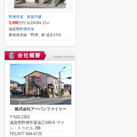
野洲市栄 新築戸建
3,498
万円 3LDK/94.15㎡
滋賀県
野洲市
栄
東海道本線「野洲」駅 徒歩15分
株式会社アーバンファミリー
〒520-2352
滋賀県野洲市冨波乙690-6 ヴァ
ン・ドゥビル 2階
TEL/077-584-4725