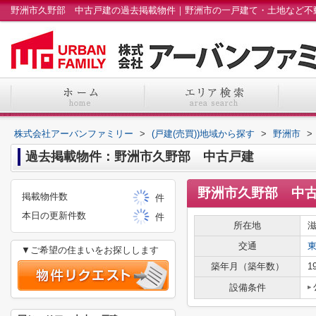
株式会社アーバンファミリー
>
(戸建(売買))地域から探す
>
野洲市
>
過去掲載物件：野洲市久野部 中古戸建
野洲市久野部 中
掲載物件数
件
本日の更新件数
件
所在地
交通
▼ご希望の住まいをお探しします
築年月（築年数）
1
設備条件