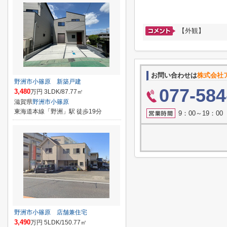
【外観】
お問い合わせは
株式会社
野洲市小篠原 新築戸建
077-584
3,480
万円 3LDK/87.77㎡
滋賀県
野洲市
小篠原
東海道本線「野洲」駅 徒歩19分
9：00～19：0
野洲市小篠原 店舗兼住宅
3,490
万円 5LDK/150.77㎡