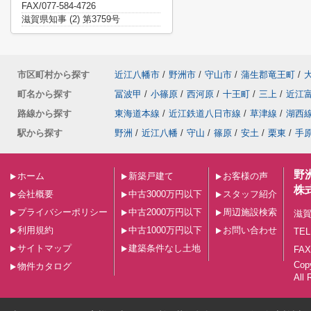
FAX/077-584-4726
滋賀県知事 (2) 第3759号
市区町村から探す
近江八幡市
/
野洲市
/
守山市
/
蒲生郡竜王町
/
町名から探す
冨波甲
/
小篠原
/
西河原
/
十王町
/
三上
/
近江
路線から探す
東海道本線
/
近江鉄道八日市線
/
草津線
/
湖西
駅から探す
野洲
/
近江八幡
/
守山
/
篠原
/
安土
/
栗東
/
手
野
ホーム
新築戸建て
お客様の声
株
会社概要
中古3000万円以下
スタッフ紹介
プライバシーポリシー
中古2000万円以下
周辺施設検索
滋賀
利用規約
中古1000万円以下
お問い合わせ
TEL
サイトマップ
建築条件なし土地
FAX
Co
物件カタログ
All 