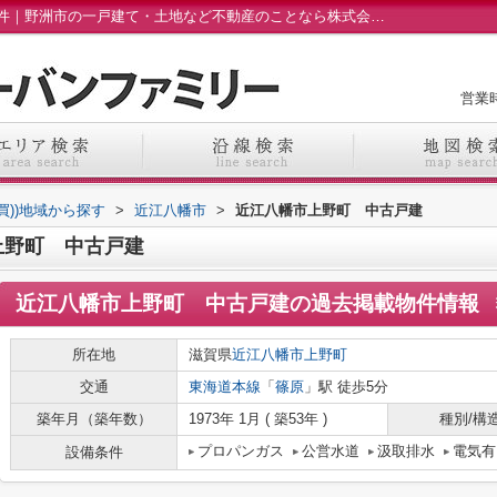
近江八幡市上野町 中古戸建の過去掲載物件｜野洲市の一戸建て・土地など不動産のことなら株式会社アーバンファミリーへ
営業時
売買))地域から探す
>
近江八幡市
>
近江八幡市上野町 中古戸建
上野町 中古戸建
近江八幡市上野町 中古戸建
の過去掲載物件情報
所在地
滋賀県
近江八幡市
上野町
交通
東海道本線
「
篠原
」駅 徒歩5分
築年月（築年数）
1973年 1月 ( 築53年 )
種別/構
プロパンガス
公営水道
汲取排水
電気有
設備条件