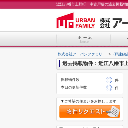
株式会社アーバンファミリー
>
(戸建(
過去掲載物件：近江八幡市
掲載物件数
件
本日の更新件数
件
▼ご希望の住まいをお探しします