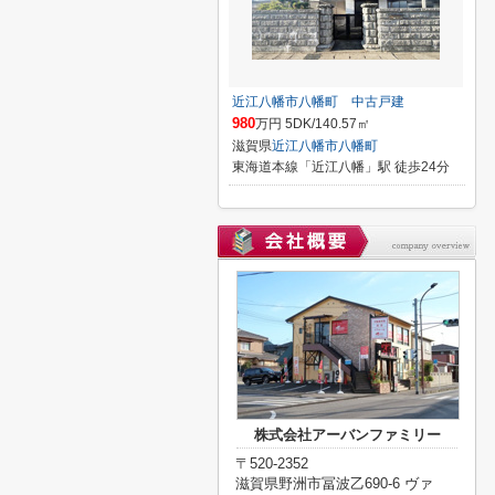
近江八幡市八幡町 中古戸建
980
万円 5DK/140.57㎡
滋賀県
近江八幡市
八幡町
東海道本線「近江八幡」駅 徒歩24分
株式会社アーバンファミリー
〒520-2352
滋賀県野洲市冨波乙690-6 ヴァ