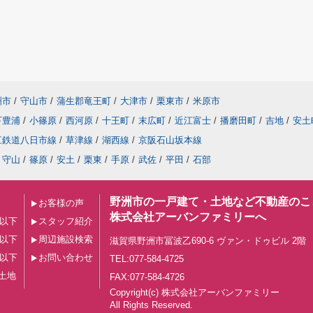
洲市
/
守山市
/
蒲生郡竜王町
/
大津市
/
栗東市
/
米原市
下豊浦
/
小篠原
/
西河原
/
十王町
/
末広町
/
近江富士
/
播磨田町
/
吉地
/
安土
江鉄道八日市線
/
草津線
/
湖西線
/
京阪石山坂本線
守山
/
篠原
/
安土
/
栗東
/
手原
/
武佐
/
平田
/
石部
野洲市の一戸建て・土地など不動産のこ
お客様の声
株式会社アーバンファミリーへ
円以下
スタッフ紹介
円以下
周辺施設検索
滋賀県野洲市冨波乙690-6 ヴァン・ドゥビル 2階
円以下
お問い合わせ
TEL:077-584-4725
土地
FAX:077-584-4726
Copyright(c) 株式会社アーバンファミリー
All Rights Reserved.