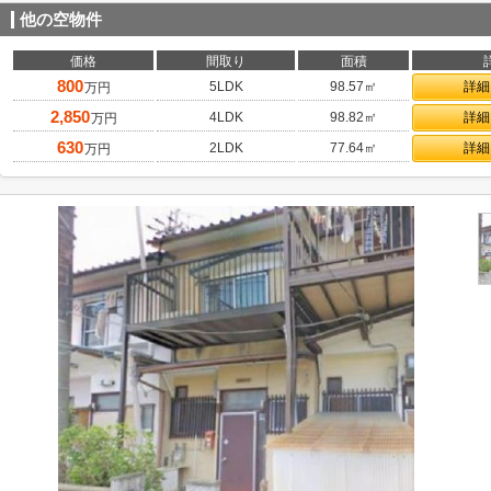
他の空物件
価格
間取り
面積
800
5LDK
98.57㎡
詳細
万円
2,850
4LDK
98.82㎡
詳細
万円
630
2LDK
77.64㎡
詳細
万円