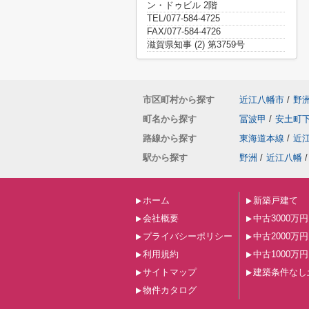
ン・ドゥビル 2階
TEL/077-584-4725
FAX/077-584-4726
滋賀県知事 (2) 第3759号
市区町村から探す
近江八幡市
/
野
町名から探す
冨波甲
/
安土町
路線から探す
東海道本線
/
近
駅から探す
野洲
/
近江八幡
/
ホーム
新築戸建て
会社概要
中古3000万
プライバシーポリシー
中古2000万
利用規約
中古1000万
サイトマップ
建築条件なし
物件カタログ