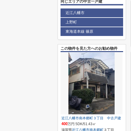
同じエリアの中古一戸建
近江八幡市
上野町
東海道本線 篠原
この物件を見た方へのお勧め物件
近江八幡市南本郷町３丁目 中古戸建
400
万円 5DK/51.43㎡
滋賀県
近江八幡市
南本郷町
３丁目