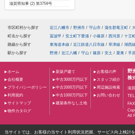
滋賀県知事 (2) 第3759号
市区町村から探す
近江八幡市
/
野洲市
/
守山市
/
蒲生郡竜王町
/
町名から探す
冨波甲
/
安土町下豊浦
/
小篠原
/
西河原
/
十王
路線から探す
東海道本線
/
近江鉄道八日市線
/
草津線
/
湖西
駅から探す
野洲
/
近江八幡
/
守山
/
篠原
/
安土
/
栗東
/
手
野
ホーム
新築戸建て
お客様の声
株
会社概要
中古3000万円以下
スタッフ紹介
プライバシーポリシー
中古2000万円以下
周辺施設検索
滋賀
利用規約
中古1000万円以下
お問い合わせ
TEL
サイトマップ
建築条件なし土地
FAX
Co
物件カタログ
All 
当サイトでは、お客様の当サイト利用状況把握、サービス向上検討を目