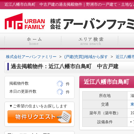
株式会社アーバンファミリー
>
(戸建(売買))地域から探す
>
近江八幡
過去掲載物件：近江八幡市白鳥町 中古戸建
近江八幡市白鳥町
掲載物件数
件
本日の更新件数
件
所在地
交通
▼ご希望の住まいをお探しします
築年月（築年数）
1
設備条件