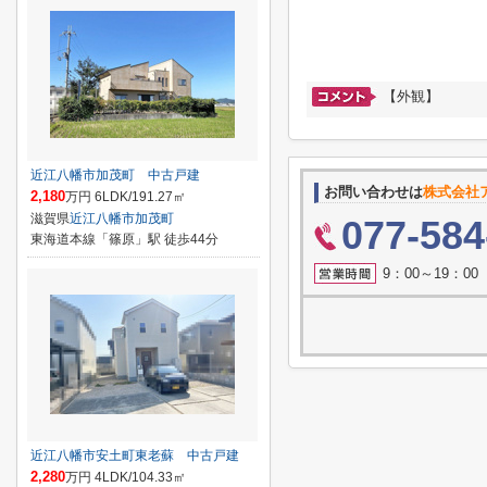
【外観】
近江八幡市加茂町 中古戸建
お問い合わせは
株式会社
2,180
万円 6LDK/191.27㎡
滋賀県
近江八幡市
加茂町
077-584
東海道本線「篠原」駅 徒歩44分
9：00～19：0
近江八幡市安土町東老蘇 中古戸建
2,280
万円 4LDK/104.33㎡