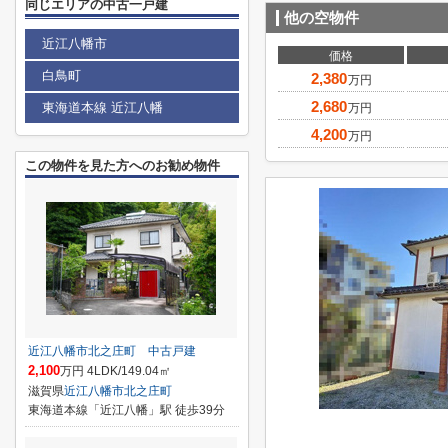
同じエリアの中古一戸建
他の空物件
近江八幡市
価格
白鳥町
2,380
万円
2,680
東海道本線 近江八幡
万円
4,200
万円
この物件を見た方へのお勧め物件
近江八幡市北之庄町 中古戸建
2,100
万円 4LDK/149.04㎡
滋賀県
近江八幡市
北之庄町
東海道本線「近江八幡」駅 徒歩39分