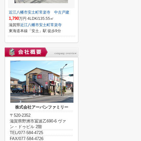
近江八幡市安土町常楽寺 中古戸建
1,790
万円 4LDK/135.55㎡
滋賀県
近江八幡市
安土町常楽寺
東海道本線「安土」駅 徒歩9分
株式会社アーバンファミリー
〒520-2352
滋賀県野洲市冨波乙690-6 ヴァ
ン・ドゥビル 2階
TEL/077-584-4725
FAX/077-584-4726