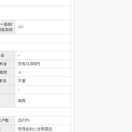
ー面積/
-/-/-
用庭面積
基金
-
料金
空有/3,000円
期間
-/-
要否
不要
-
南西
売戸数
157戸/-
態
管理会社に全部委託