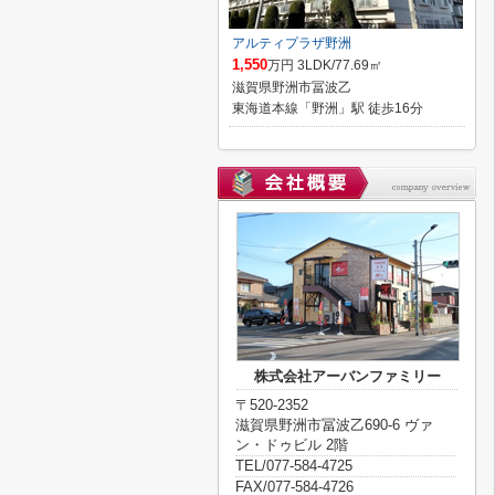
アルティプラザ野洲
1,550
万円 3LDK/77.69㎡
滋賀県野洲市冨波乙
東海道本線「野洲」駅 徒歩16分
株式会社アーバンファミリー
〒520-2352
滋賀県野洲市冨波乙690-6 ヴァ
ン・ドゥビル 2階
TEL/077-584-4725
FAX/077-584-4726