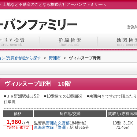
・土地など不動産のことなら株式会社アーバンファミリーへ
営業時
ョン(売買))地域から探す
>
野洲市
>
ヴィルヌーブ野洲
ヴィルヌーブ野洲 10階
■ＪＲ野洲駅徒歩5分 ■10階建ての10階部分 ■南西向きですので陽当た
住環境
価格
所在地/交通
間取り/専有面
1,980
万円
滋賀県
野洲市
久野部
184番地2
10階 3LDK
東海道本線
「
野洲
」駅 徒歩5分
71.46㎡
7月30日 値下げ