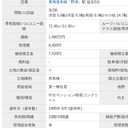
交通
東海道本線
「
野洲
」駅 徒歩5分
3LDK
間取り/詳細
洋室 5.6帖
/
洋室 6.0帖
/
和室 6.0帖
/
その他 14.7帖
専有面積/バルコニー面
ルーフバルコニ
71.46㎡/11.40㎡
積
テラス面積/専
価格
1,980万円
管理費
8,400円
修繕積立金
7,520円
修繕積立
権利金
-
駐車場/月額
土地の敷金/保証金
-/-
借地料/借地
土地権利
所有権
国土法届出
用途地域
第一種住居
地勢
中古マンション/鉄筋コンクリ
種別/構造
向き
ート
築年月（築年数）
1995年 9月 (築30年)
所在階/階建
10階/10階建
棟総戸数/販
管理組合有無
有
管理形