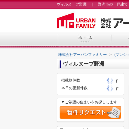
ヴィルヌーブ野洲 ｜｜野洲市の一戸建て
株式会社アーバンファミリー
>
(マンシ
ヴィルヌーブ野洲
掲載物件数
件
本日の更新件数
件
▼ご希望の住まいをお探しします