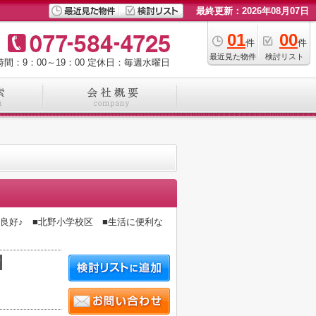
最終更新：2026年08月07日
01
00
件
件
最近見た物件
検討リスト
間：9：00～19：00
定休日：毎週水曜日
り良好♪ ■北野小学校区 ■生活に便利な
積