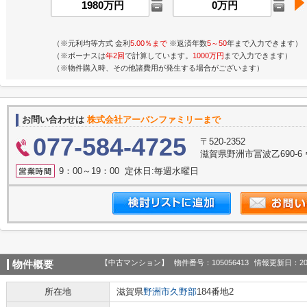
（※元利均等方式 金利
5.00％まで
※返済年数
5～50
年まで入力できます）
（※ボーナスは
年2回
で計算しています。
1000万円
まで入力できます）
（※物件購入時、その他諸費用が発生する場合がございます）
お問い合わせは
株式会社アーバンファミリーまで
077-584-4725
〒520-2352
滋賀県野洲市冨波乙690-6
9：00～19：00 定休日:毎週水曜日
【中古マンション】
物件番号：105056413
情報更新日：20
物件概要
所在地
滋賀県
野洲市
久野部
184番地2