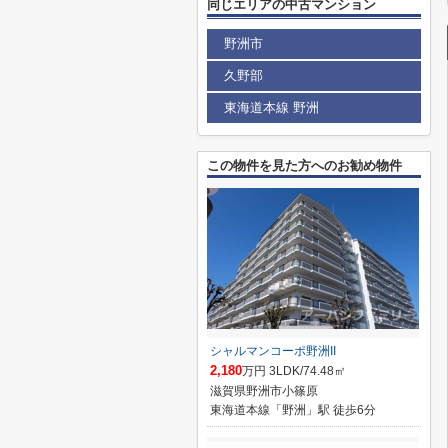
同じエリアの中古マンション
野洲市
久野部
東海道本線 野洲
この物件を見た方へのお勧め物件
シャルマンコーポ野洲II
2,180
万円 3LDK/74.48㎡
滋賀県野洲市小篠原
東海道本線「野洲」駅 徒歩6分