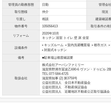
管理員の勤務形態
日勤
管理会
取引態様
仲介
現況
引渡し
相談
建築確認
物件番号
105056413
取引条件の有
2020年10月
リフォーム
キッチン 浴室 トイレ 壁 床 全室
キッズルーム
室内洗濯機置場
都市ガス
設備条件
対面式キッチン
備考
■駐車場は都度確認要
株式会社アーバンファミリー
滋賀県野洲市冨波乙690-6 ヴァン・ドゥビル 2
TEL:077-584-4725
取扱会社
滋賀県知事 (2) 第3759号
公益社団法人 全日本不動産協会
公益社団法人 不動産保証協会
公益社団法人 近畿地区不動産公正取引協議会