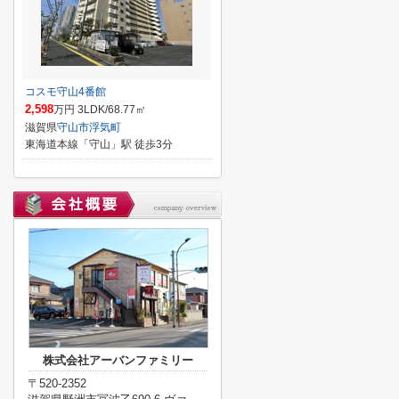
コスモ守山4番館
2,598
万円 3LDK/68.77㎡
滋賀県
守山市
浮気町
東海道本線「守山」駅 徒歩3分
株式会社アーバンファミリー
〒520-2352