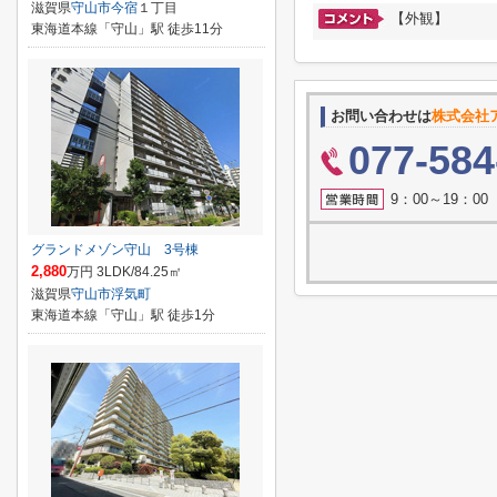
滋賀県
守山市
今宿
１丁目
【外観】
東海道本線「守山」駅 徒歩11分
お問い合わせは
株式会社
077-584
9：00～19：0
グランドメゾン守山 3号棟
2,880
万円 3LDK/84.25㎡
滋賀県
守山市
浮気町
東海道本線「守山」駅 徒歩1分