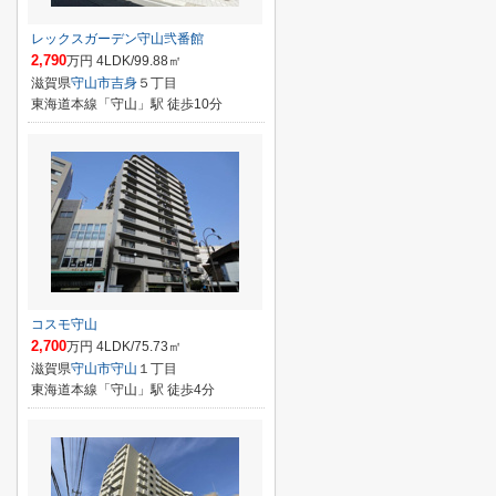
レックスガーデン守山弐番館
2,790
万円 4LDK/99.88㎡
滋賀県
守山市
吉身
５丁目
東海道本線「守山」駅 徒歩10分
コスモ守山
2,700
万円 4LDK/75.73㎡
滋賀県
守山市
守山
１丁目
東海道本線「守山」駅 徒歩4分