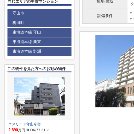
種別/構造
同じエリアの中古マンション
守山市
設備条件
梅田町
東海道本線 守山
東海道本線 栗東
東海道本線 野洲
この物件を見た方へのお勧め物件
エスリード守山今宿
2,890
万円 3LDK/77.31㎡