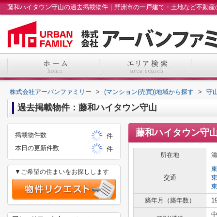
株式会社アーバンファミリー
>
(マンション(売買))地域から探す
>
守
過去掲載物件：藤和ハイタウン守山
藤和ハイタウン守
掲載物件数
件
本日の更新件数
件
所在地
▼ご希望の住まいをお探しします
交通
築年月（築年数）
1