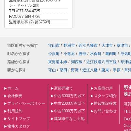
滋賀県野洲市冨波乙690-6 ヴァ
ン・ドゥビル 2階
TEL/077-584-4725
FAX/077-584-4726
滋賀県知事 (2) 第3759号
市区町村から探す
守山市
/
野洲市
/
近江八幡市
/
大津市
/
草津市
/
町名から探す
今浜町
/
小篠原
/
勝部
/
水保町
/
鷹飼町
/
浮気
路線から探す
東海道本線
/
湖西線
/
近江鉄道八日市線
/
草津
駅から探す
守山
/
堅田
/
野洲
/
近江八幡
/
栗東
/
手原
/
草
野
ホーム
新築戸建て
お客様の声
株
会社概要
中古3000万円以下
スタッフ紹介
プライバシーポリシー
中古2000万円以下
周辺施設検索
滋賀
利用規約
中古1000万円以下
お問い合わせ
TEL
サイトマップ
建築条件なし土地
FAX
Co
物件カタログ
All 